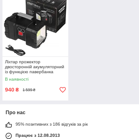
Ліхтар прожектор
двосторонній акумуляторний
із функцією павербанка
Kraft&Dele KD1249 10 000
В наявності
мА·год до 20 годин роботи
940
₴
1 599 ₴
Про нас
95% позитивних з 186 відгуків за рік
Працює з 12.08.2013