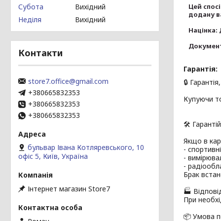
Субота
Вихідний
Цей спос
додану ва
Неділя
Вихідний
Націнка: 
Документ
Контакти
Гарантія:
store7.office@gmail.com
🔒 Гаранті
+380665832353
Купуючи то
+380665832353
+380665832353
🛠️ Гаранті
Якщо в кар
бульвар Івана Котляревського, 10
- спортивн
офіс 5, Київ, Україна
- вимірюва
- радіообл
Брак встан
Інтернет магазин Store7
🏭 Відпові
При необхі
📦 Умова п