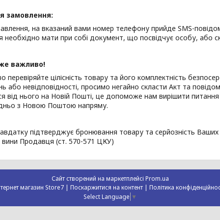
я замовлення:
равлення, на вказаний вами номер телефону прийде SMS-повідо
 необхідно мати при собі документ, що посвідчує особу, або 
же важливо!
о перевіряйте цілісність товару та його комплектність безпосере
 або невідповідності, просимо негайно скласти Акт та повідоми
я від нього на Новій Пошті, це допоможе нам вирішити питан
дньо з Новою Поштою напряму.
авдатку підтверджує бронювання товару та серйозність Ваших н
 вини Продавця (ст. 570-571 ЦКУ)
Сайт створений на маркетплейсі
Prom.ua
Інтернет магазин Store7 |
Поскаржитися на контент
|
Політика конфіденційнос
Select Language
▼