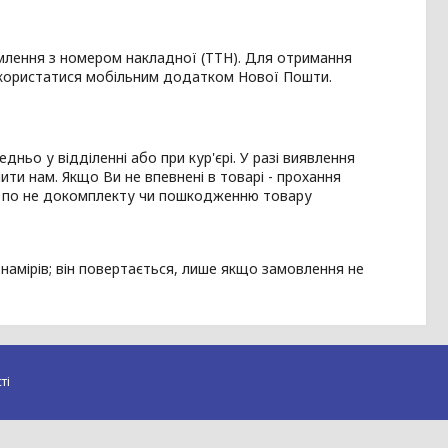
млення з номером накладної (ТТН). Для отримання
скористатися мобільним додатком Нової Пошти.
дньо у відділенні або при кур'єрі. У разі виявлення
ти нам. Якщо Ви не впевнені в товарі - прохання
ня по не докомплекту чи пошкодженню товару
амірів; він повертається, лише якщо замовлення не
ті