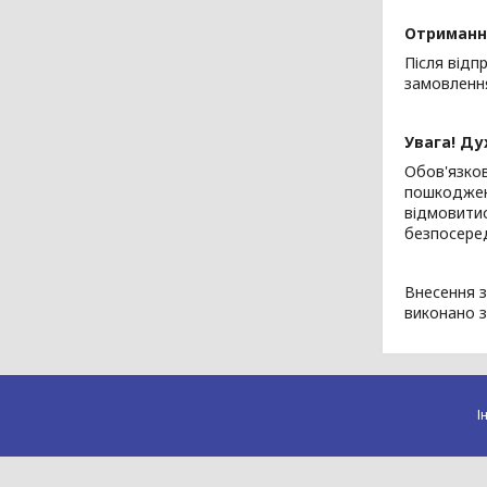
Отриманн
Після відп
замовлення
Увага! Ду
Обов'язков
пошкоджень
відмовитис
безпосере
Внесення з
виконано з