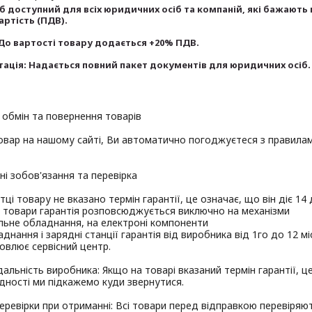
іб доступний для всіх юридичних осіб та компаній, які бажають
ртість (ПДВ).

До вартості товару додається +20% ПДВ.

ація: Надається повний пакет документів для юридичних осіб.
я, обмін та повернення товарів
вар на нашому сайті, Ви автоматично погоджуєтеся з правилами к
йні зобов'язання та перевірка
тці товару не вказано термін гарантії, це означає, що він діє 1
і товари гарантія розповсюджується виключно на механізми
льне обладнання, на електроні компоненти
аднання і зарядні станції гарантія від виробника від 1го до 12 
овлює сервісний центр.
дальність виробника: Якщо на товарі вказаний термін гарантії, 
дності ми підкажемо куди звернутися.
еревірки при отриманні: Всі товари перед відправкою перевіряю