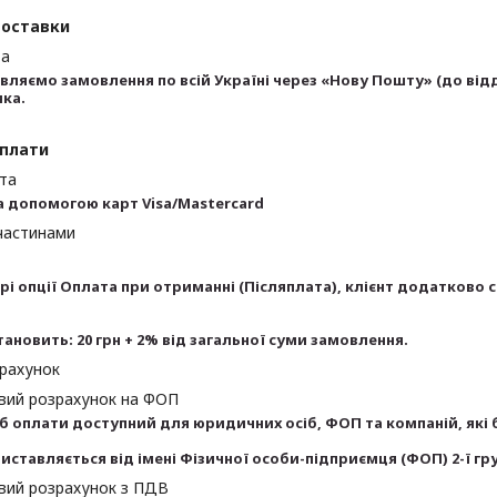
доставки
та
вляємо замовлення по всій Україні через «Нову Пошту» (до від
ика.
оплати
та
а допомогою карт Visa/Mastercard
частинами
і опції Оплата при отриманні (Післяплата), клієнт додатково с
тановить: 20 грн + 2% від загальної суми замовлення.
 рахунок
овий розрахунок на ФОП
б оплати доступний для юридичних осіб, ФОП та компаній, які б
иставляється від імені Фізичної особи-підприємця (ФОП) 2-ї гр
вий розрахунок з ПДВ