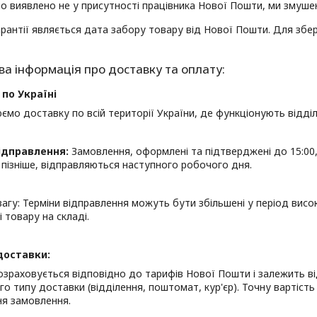
о виявлено не у присутності працівника Нової Пошти, ми змушен
рантії являється дата забору товару від Нової Пошти. Для збер
по Україні
ємо доставку по всій території України, де функціонують відд
ідправлення:
Замовлення, оформлені та підтверджені до 15:00
пізніше, відправляються наступного робочого дня.
вагу: Терміни відправлення можуть бути збільшені у період висо
і товару на складі.
доставки:
озраховується відповідно до тарифів Нової Пошти і залежить від
го типу доставки (відділення, поштомат, кур'єр). Точну вартіс
я замовлення.