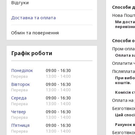
Відгуки
Способи 
Нова Пош
Доставка та оплата
Ми доста
перевізн
Обмін та повернення
Способи 
Пром-опла
Графік роботи
Оплата з
Оплатити 
Понеділок
09:00
16:30
Післяплата
13:00
14:00
При вибор
коштів.

Вівторок
09:00
16:30
13:00
14:00
Комісія с
Середа
09:00
16:30
Оплата на
13:00
14:00
Безготівк
Четвер
09:00
16:30
Цей спосі
13:00
14:00
Рахунок в
Пʼятниця
09:00
16:30
13:00
14:00
Безготівко