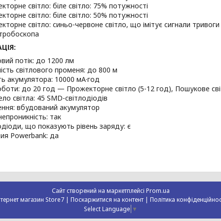
кторне світло: біле світло: 75% потужності
кторне світло: біле світло: 50% потужності
кторне світло: синьо-червоне світло, що імітує сигнали тривог
тробоскопа
ЦІЯ:
овий потік: до 1200 лм
ість світлового променя: до 800 м
ть акумулятора: 10000 мА·год
оботи: до 20 год — Прожекторне світло (5-12 год), Пошукове сві
ло світла: 45 SMD-світлодіодів
ння: вбудований акумулятор
епроникність: так
одіоди, що показують рівень заряду: є
ия Powerbank: да
Сайт створений на маркетплейсі
Prom.ua
Інтернет магазин Store7 |
Поскаржитися на контент
|
Політика конфіденційнос
Select Language
▼