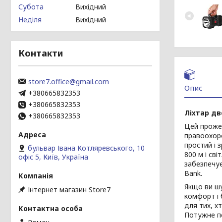
Субота
Вихідний
Неділя
Вихідний
Контакти
store7.office@gmail.com
Опис
+380665832353
+380665832353
Ліхтар дв
+380665832353
Цей проже
правоохор
простий і 
бульвар Івана Котляревського, 10
800 м і св
офіс 5, Київ, Україна
забезпечує
Bank.
Якщо ви шу
Інтернет магазин Store7
комфорт і 
для тих, х
Потужне пе