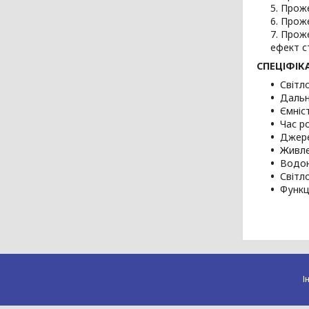
Проже
Проже
Проже
ефект с
СПЕЦІФІКА
Світл
Дальн
Ємніс
Час р
Джере
Живле
Водон
Світл
Функц