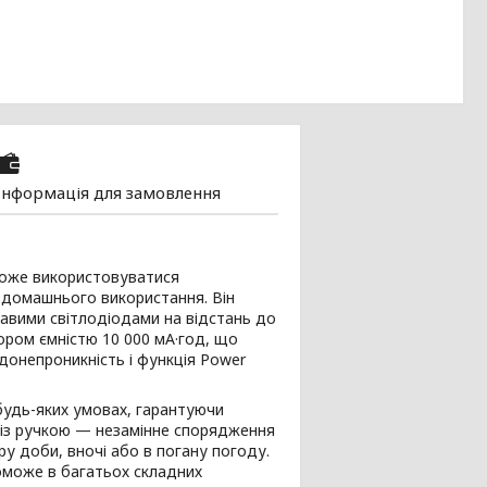
Інформація для замовлення
може використовуватися
 домашнього використання. Він
кравими світлодіодами на відстань до
ором ємністю 10 000 мА·год, що
онепроникність і функція Power
 будь-яких умовах, гарантуючи
р із ручкою — незамінне спорядження
ру доби, вночі або в погану погоду.
оможе в багатьох складних