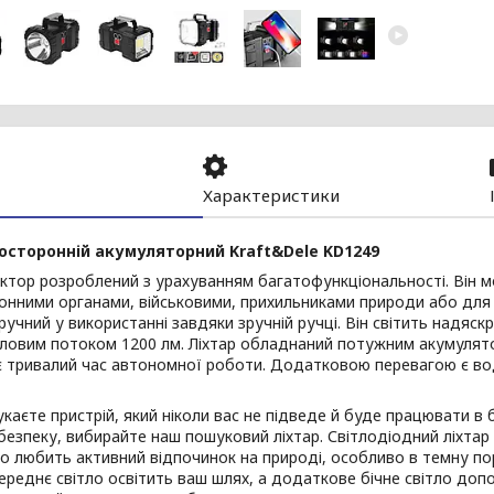
Характеристики
осторонній акумуляторний Kraft&Dele KD1249
ктор розроблений з урахуванням багатофункціональності. Він 
онними органами, військовими, прихильниками природи або для
зручний у використанні завдяки зручній ручці. Він світить надяс
ітловим потоком 1200 лм. Ліхтар обладнаний потужним акумулят
 тривалий час автономної роботи. Додатковою перевагою є вод
каєте пристрій, який ніколи вас не підведе й буде працювати в
безпеку, вибирайте наш пошуковий ліхтар. Світлодіодний ліхта
то любить активний відпочинок на природі, особливо в темну по
реднє світло освітить ваш шлях, а додаткове бічне світло доп