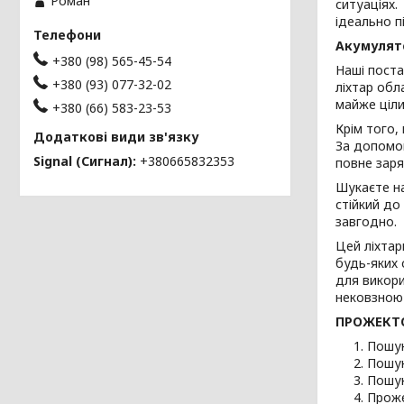
Роман
ситуаціях.
ідеально п
Акумулято
+380 (98) 565-45-54
Наші поста
+380 (93) 077-32-02
ліхтар обл
майже ціли
+380 (66) 583-23-53
Крім того,
За допомог
Signal (Сигнал)
+380665832353
повне заря
Шукаєте на
стійкий до
завгодно.
Цей ліхтар
будь-яких 
для викори
нековзною
ПРОЖЕКТО
Пошук
Пошук
Пошук
Проже