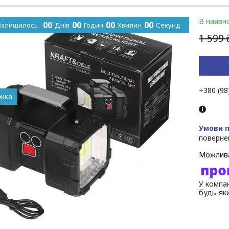
В наявно
0
0
0
0
0
0
0
0
Залишилось
Днів
Годин
Хвилин
Секунд
1 599 
+380 (98
поверне
У компан
будь-як