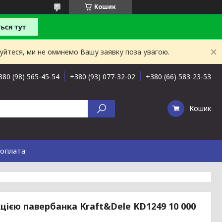
Кошик
буйтеся, ми не оминемо Вашу заявку поза увагою.
380 (98) 565-45-54
+380 (93) 077-32-02
+380 (66) 583-23-53
Кошик
 оплата
цією павербанка Kraft&Dele KD1249 10 000