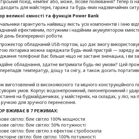
Гірський похід, кемпінг або, може, лісове полювання? Тепер із 
ідходить для майстерні, гаража та будь-яких надзвичайних ситу
р великої ємності та функція Power Bank
чальники гарантують найвищу якість усіх компонентів і їхню від
аднаний ефективним, потужним і надійним акумулятором ємніст
й день безперервної роботи.
 прожектор обладнаний USB-портом, що дає змогу використовув
ою ліхтарика можна заряджати будь-який пристрій — заряду ак
джання телефона! Вас більше ніщо не застане зненацька, і ви з
дійне обладнання, здатне витримати будь-які умови? Цей проже
 перепадів температур, дощу та снігу, а також досить портатив
ик виготовлений із високоякісного та міцного конструкційного 
суворих умов. Корпус водонепроникний, пилонепроникний і ударо
стання на будмайданчиках, у майстернях, на складах, у лісі, на 
 ручкою для зручного перенесення.
Р ВЖИВАЄ В 7 РЕЖИМАХ:
ове світло: біле світло 100% мощности
ове світло: біле світло: 50% потужності
ове світло: біле світло з ефектом стробоскопа
кторне світло: біле світло: 100% потужності