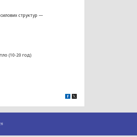
и силових структур —
тло (10-20 год)
ті