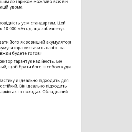
нашим ліхтариком можливо все: він
ацій удома.
повідність усім стандартам. Цей
ю 10 000 мА·год, що забезпечує
ати його як зовнішній акумулятор!
умулятора вистачить навіть на
авжди будете готові!
ктор гарантує надійність. Він
ний, щоб брати його із собою куди
пластику й ідеально підходить для
стійкий. Він ідеально підходить
паркінгах і в походах. Обладнаний