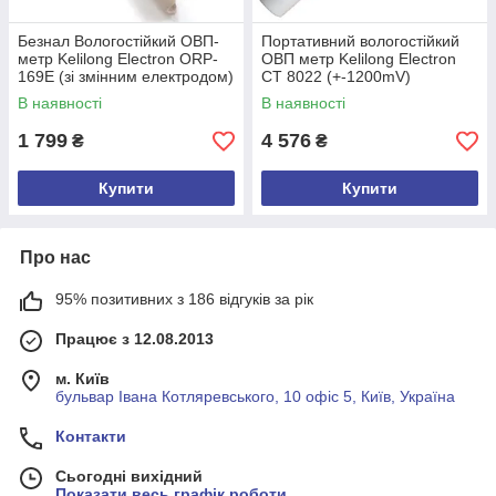
Безнал Вологостійкий ОВП-
Портативний вологостійкий
метр Kelilong Electron ORP-
ОВП метр Kelilong Electron
169E (зі змінним електродом)
СТ 8022 (+-1200mV)
+20% (mdr_2250)
(mdr_2311)
В наявності
В наявності
1 799
4 576
₴
₴
Купити
Купити
Про нас
95% позитивних з 186 відгуків за рік
Працює з 12.08.2013
м. Київ
бульвар Івана Котляревського, 10 офіс 5, Київ, Україна
Контакти
Сьогодні вихідний
Показати весь графік роботи