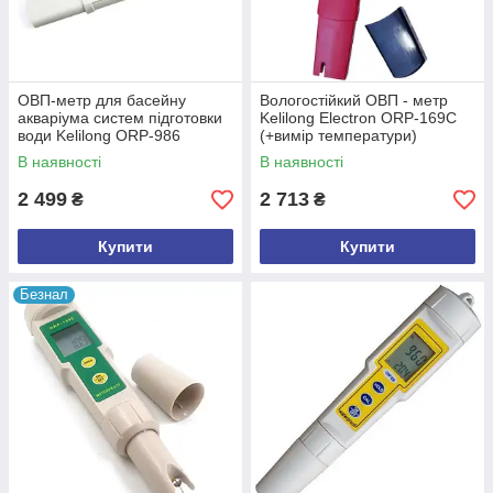
ОВП-метр для басейну
Вологостійкий ОВП - метр
акваріума систем підготовки
Kelilong Electron ORP-169С
води Kelilong ORP-986
(+вимір температури)
(mdr_5114)
(mdr_2251)
В наявності
В наявності
2 499
2 713
₴
₴
Купити
Купити
Безнал