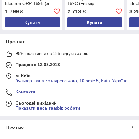
Electron ORP-169E (зі
169С (+вимір
Elec
змінним електродом)
температури) (mdr_2251)
метр
1 799
2 713
3 2
₴
₴
+20% (mdr_2250)
терм
Купити
Купити
Про нас
95% позитивних з 185 відгуків за рік
Працює з 12.08.2013
м. Київ
бульвар Івана Котляревського, 10 офіс 5, Київ, Україна
Контакти
Сьогодні вихідний
Показати весь графік роботи
Про нас