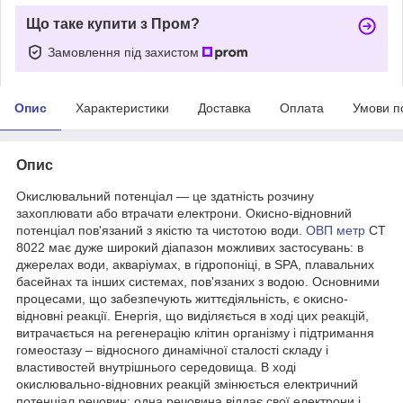
Що таке купити з Пром?
Замовлення під захистом
Опис
Характеристики
Доставка
Оплата
Умови п
Опис
Окислювальний потенціал ― це здатність розчину
захоплювати або втрачати електрони. Окисно-відновний
потенціал пов'язаний з якістю та чистотою води.
ОВП метр
СТ
8022 має дуже широкий діапазон можливих застосувань: в
джерелах води, акваріумах, в гідропоніці, в SPA, плавальних
басейнах та інших системах, пов'язаних з водою. Основними
процесами, що забезпечують життєдіяльність, є окисно-
відновні реакції. Енергія, що виділяється в ході цих реакцій,
витрачається на регенерацію клітин організму і підтримання
гомеостазу – відносного динамічної сталості складу і
властивостей внутрішнього середовища. В ході
окислювально-відновних реакцій змінюється електричний
потенціал речовин: одна речовина віддає свої електрони і