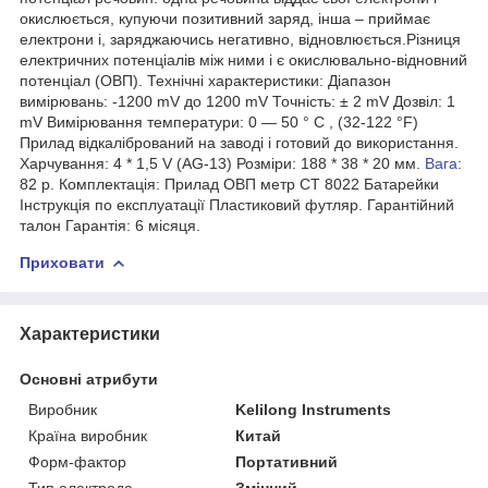
окислюється, купуючи позитивний заряд, інша – приймає
електрони і, заряджаючись негативно, відновлюється.Різниця
електричних потенціалів між ними і є окислювально-відновний
потенціал (ОВП). Технічні характеристики: Діапазон
вимірювань: -1200 mV до 1200 mV Точність: ± 2 mV Дозвіл: 1
mV Вимірювання температури: 0 ― 50 ° C , (32-122 °F)
Прилад відкалібрований на заводі і готовий до використання.
Харчування: 4 * 1,5 V (AG-13) Розміри: 188 * 38 * 20 мм.
Вага
:
82 р. Комплектація: Прилад ОВП метр СТ 8022 Батарейки
Інструкція по експлуатації Пластиковий футляр. Гарантійний
талон Гарантія: 6 місяця.
Приховати
Характеристики
Основні атрибути
Виробник
Kelilong Instruments
Країна виробник
Китай
Форм-фактор
Портативний
Тип електрода
Змінний