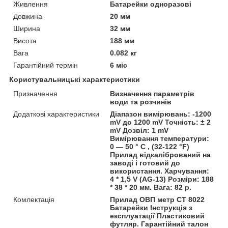
Живлення
Батарейки одноразові
Довжина
20 мм
Ширина
32 мм
Висота
188 мм
Вага
0.082 кг
Гарантійний термін
6 міс
Користувальницькі характеристики
Призначення
Визначення параметрів
води та розчинів
Додаткові характеристики
Діапазон вимірювань: -1200
mV до 1200 mV Точність: ± 2
mV Дозвіл: 1 mV
Вимірювання температури:
0 ― 50 ° C , (32-122 °F)
Прилад відкалібрований на
заводі і готовий до
використання. Харчування:
4 * 1,5 V (AG-13) Розміри: 188
* 38 * 20 мм. Вага: 82 р.
Комлектація
Прилад ОВП метр СТ 8022
Батарейки Інструкція з
експлуатації Пластиковий
футляр. Гарантійний талон