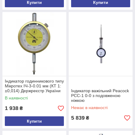
Купити
Купити
Індикатор годинникового типу
Мікротех ІЧ-3-0.01 мм (КТ 1:
±0,014) Держреєстр України
Індикатор важільний Peacock
№У3071-10 (mdr_5193)
PCC-1 0-0 з подовженою
В наявності
ніжкою
1 938
Немає в наявності
₴
5 839
₴
Купити