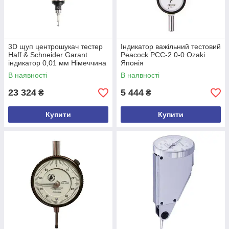
3D щуп центрошукач тестер
Індикатор важільний тестовий
Haff & Schneider Garant
Peacock PCC-2 0-0 Ozaki
індикатор 0,01 мм Німеччина
Японія
Б/у
В наявності
В наявності
23 324
5 444
₴
₴
Купити
Купити