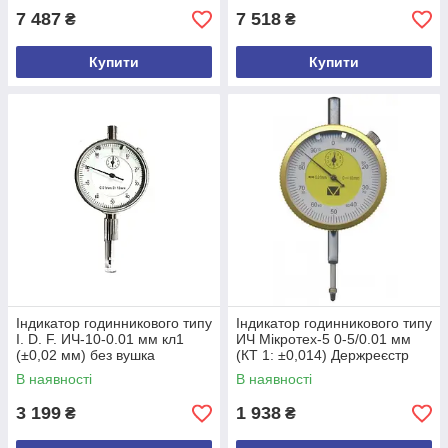
7 487
7 518
₴
₴
Купити
Купити
Індикатор годинникового типу
Індикатор годинникового типу
I. D. F. ИЧ-10-0.01 мм кл1
ИЧ Мікротех-5 0-5/0.01 мм
(±0,02 мм) без вушка
(КТ 1: ±0,014) Держреєстр
(mdr_3025 108 40)
України №У3071-10
В наявності
В наявності
(mdr_5209)
3 199
1 938
₴
₴