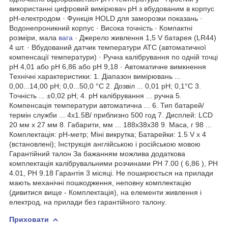
використанні цифровий вимірювач рН з вбудованим в корпус
рН-електродом · Функція HOLD для заморозки показань ·
Водонепроникний корпус · Висока точність · Компактні
розміри, мала
вага
· Джерело живлення 1,5 V батарея (LR44)
4 шт. · Вбудований датчик температури ATC (автоматичної
компенсації температури) · Ручна калібрування по одній точці
рН 4,01 або рН 6,86 або рН 9,18 · Автоматичне вимкнення
Технічні характеристики: 1. Діапазон вимірювань ...
0,00...14,00 pH; 0,0...50,0 °C 2. Дозвіл ... 0,01 pH; 0,1°C 3.
Точність ... ±0,02 pH; 4. pH калібрування ... ручна 5.
Компенсація температури автоматична ... 6. Тип батарей/
термін служби ... 4х1.5В/ приблизно 500 год 7. Дисплей: LCD
20 мм x 27 мм 8. Габарити, мм ... 188х38х38 9. Маса, г 98 ...
Комплектація: pH-метр; Міні викрутка; Батарейки: 1.5 V х 4
(встановлені); Інструкція англійською і російською мовою
Гарантійний талон За бажанням можлива додаткова
комплектація калібрувальними розчинами РН 7.00 ( 6,86 ), РН
4.01, PH 9.18 Гарантія 3 місяці. Не поширюється на прилади
мають механічні пошкодження, неповну комплектацію
(дивитися вище - Комплектація), на елементи живлення і
електрод, на прилади без гарантійного талону.
Приховати