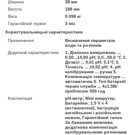
Ширина
38 мм
Висота
188 мм
Вага
0.098 кг
Гарантійний термін
3 міс
Користувальницькі характеристики
Призначення
Визначення параметрів
води та розчинів
Додаткові характеристики
1. Діапазон вимірювань ...
0,00...14,00 pH; 0,0...50,0 °C 2.
Дозвіл ... 0,01 pH; 0,1°C 3.
Точність ... ±0,02 pH; 4. pH
калібрування ... ручна 5.
Компенсація температури ...
автоматична 6. Тип батарей/
термін служби ... 4х1.5В/
приблизно 500 год
Комлектація
pH-метр; Міні викрутка;
Батарейки: 1.5 V х 4
(встановлені); Інструкція
англійською і російською
мовою, Гарантійний талон
За бажанням можлива
додаткова комплектація
калібрувальними розчинами