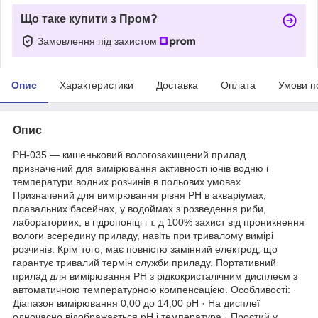
Що таке купити з Пром?
Замовлення під захистом
Опис
Характеристики
Доставка
Оплата
Умови п
Опис
PH-035 — кишеньковий вологозахищений прилад
призначений для вимірювання активності іонів водню і
температури водних розчинів в польових умовах.
Призначений для вимірювання рівня РН в акваріумах,
плавальних басейнах, у водоймах з розведення риби,
лабораториих, в гідропоніці і т. д 100% захист від проникнення
вологи всередину приладу, навіть при тривалому вимірі
розчинів. Крім того, має повністю замінний електрод, що
гарантує тривалий термін служби приладу. Портативний
прилад для вимірювання PH з рідкокристалічним дисплеєм з
автоматичною температурною компенсацією. Особливості: ·
Діапазон вимірювання 0,00 до 14,00 рН · На дисплеї
одночасно відображається рН і температура · Простий у