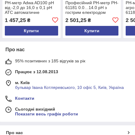
РН-метр Adwa AD100 рН
Професійний PН-метр PH-
PH-м
від -2,0 до 16,0 ± 0,1 pH
61181 0.0…14.0 pH з
агро
АТС автоматичне
гострим електродом
6118
калібрування Угорщина
Kelilong Китай
елек
1 457,25
2 501,25
2 5
₴
₴
Keli
Купити
Купити
Про нас
95% позитивних з 185 відгуків за рік
Працює з 12.08.2013
м. Київ
бульвар Івана Котляревського, 10 офіс 5, Київ, Україна
Контакти
Сьогодні вихідний
Показати весь графік роботи
Про нас