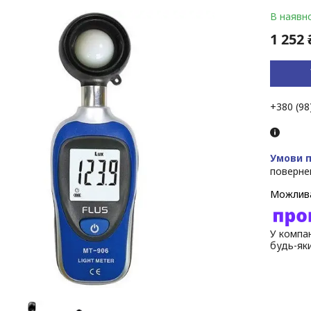
В наявно
1 252 
+380 (98
поверне
У компан
будь-як