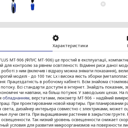
Характеристики
LUS MT-906 (ФЛУС МТ-906) це простий в експлуатації, компактн
й для контролю за рівнем освітленості. Відмінні риси даної мо
 роботі з ним (включив і відразу можна знімати показання), вел
орогий моделі - до 100 тис Lx і висока якість зборки (металопла
ня: Працездатність в робочому кабінеті. Всім знайома стомлюв
 потоку. Всі стандарти доступні в інтернет. Знайдіть показник, з
кономічні чи навпаки, на більш потужні. У заводських цехах. На 
м
обладнанням
, верстатами, люксметр MT-906 – надійний вимірю
праці. При проектировании новой квартиры. При планировании 
 света, дизайнер интерьера совместно с электриками, может о
ные лучи света. При выращивании растении в закрытом грунте.
 освещенности. Так низкий уровень освещенности снижает скор
ный условия для развития микроорганизмов на поверхности лис