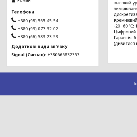
Роман
высокий ур
вимірювання
дискретиза
Кремнієвий
+380 (98) 565-45-54
-20~60 ºС;
+380 (93) 077-32-02
Цифровий Л
+380 (66) 583-23-53
Гарантія: 
(дивитися 
Signal (Сигнал)
+380665832353