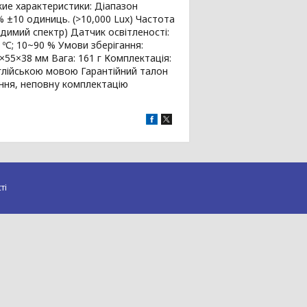
ие характеристики: Діапазон
 % ±10 одиниць. (>10,000 Lux) Частота
идимий спектр) Датчик освітленості:
ºС; 10~90 % Умови зберігання:
1×55×38 мм Вага: 161 г Комплектація:
нглійською мовою Гарантійний талон
ення, неповну комплектацію
ті