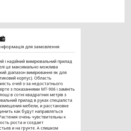
Інформація для замовлення
ий і надійний вимірювальний прилад
делі це максимально можлива
икий діапазон вимірювання як для
стиковий корпус). Область
аність очей з-за недостатнього
вірте з показаннями MT-906 і замініть
площі в сотні квадратних метрів з
вальний прилад в руках спеціаліста
размещения мебели, и расстановке
ценить как будут направляться
 Растения очень чувствительны к
ость роста и создает
тьев и на грунте. А слишком