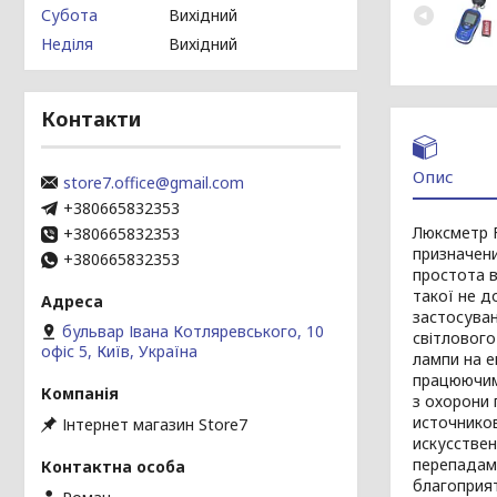
Субота
Вихідний
Неділя
Вихідний
Контакти
Опис
store7.office@gmail.com
+380665832353
Люксметр F
+380665832353
призначени
+380665832353
простота в
такої не д
застосуван
бульвар Івана Котляревського, 10
світлового
офіс 5, Київ, Україна
лампи на е
працюючи
з охорони 
источников
Інтернет магазин Store7
искусствен
перепадам
благоприят