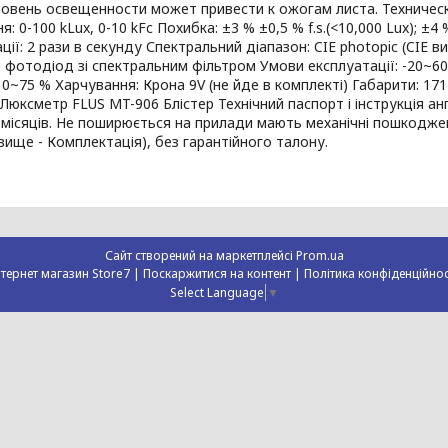
овень освещенности может привести к ожогам листа. Техническ
: 0-100 kLux, 0-10 kFc Похибка: ±3 % ±0,5 % f.s.(<10,000 Lux); ±4
ції: 2 рази в секунду Спектральний діапазон: CIE photopic (CIE в
 фотодіод зі спектральним фільтром Умови експлуатації: -20~60 
 10~75 % Харчування: Крона 9V (не йде в комплекті) Габарити: 17
юксметр FLUS MT-906 Блістер Технічний паспорт і інструкція а
6 місяців. Не поширюється на прилади мають механічні пошкодж
вище - Комплектація), без гарантійного талону.
Сайт створений на маркетплейсі
Prom.ua
Інтернет магазин Store7 |
Поскаржитися на контент
|
Політика конфіденційнос
Select Language
▼