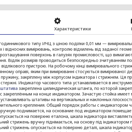
Характеристики
годинникового типу ИЧЦ з ціною поділки 0,01 мм — вимірюваль
 і відносних вимірювань, контролю відхилень від заданої геом
розташування поверхонь в галузях промисловості, що вимагают
ня. Відлік розмірів проводиться безпосередньо зчитуванням пок
 відлікового пристрою. На робочому кінці вимірювального стр
мінному оправі, яким при вимірюванні стосуються вимірюваної де
пружину, закріплену між корпусом індикатора і стрижнем. Ця 
 стержні. Индикатор часового типа устанавливается в инструме
и
штатива
закреплена цилиндрическая штанга, по которой закре
с закреплённым на конце индикатором. Зачастую стойка имеет 
 устанавливать штативы на вертикальных и наклонных плоскост
нительного крепления. Общий порядок работы с индикатором ча
вручную поднимается, на основание под индикатором помещает
пускається на поверхню еталона, шкала індикатора виставляєтьс
ний стрижень вручну піднімається, на основу під індикатором 
ний стрижень опускається на поверхню деталі, шкала індикатора