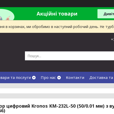
лення в корзинах, ми обробимо в наступний робочий день. Не тур
+
вари та послуги
Про нас
Контакти
Доставка та
ор цифровий Kronos KM-232L-50 (50/0.01 мм) з в
66)