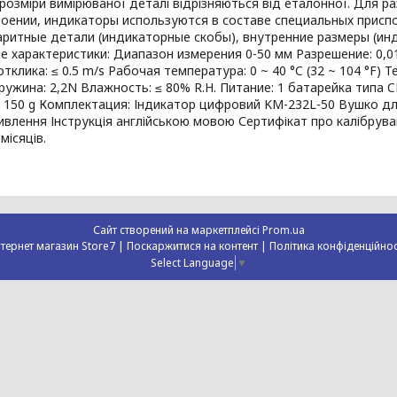
 розміри вимірюваної деталі відрізняються від еталонної. Для 
оении, индикаторы используются в составе специальных присп
ритные детали (индикаторные скобы), внутренние размеры (инд
е характеристики: Диапазон измерения 0-50 мм Разрешение: 0,01 
тклика: ≤ 0.5 m/s Рабочая температура: 0 ~ 40 °C (32 ~ 104 °F) Те
Пружина: 2,2N Влажность: ≤ 80% R.H. Питание: 1 батарейка типа CR
: 150 g Комплектация: Індикатор цифровий KM-232L-50 Вушко дл
влення Інструкція англійською мовою Сертифікат про калібрува
 місяців.
Сайт створений на маркетплейсі
Prom.ua
Інтернет магазин Store7 |
Поскаржитися на контент
|
Політика конфіденційнос
Select Language
▼