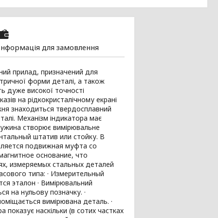
Інформація для замовлення
ний прилад, призначений для
етричної форми деталі, а також
ь дуже високої точності
азів на рідкокристалічному екрані
ижня знаходиться твердосплавний
талі. Механізм індикатора має
пружина створює вимірювальне
нтальный штатив или стойку. В
пляется подвижная муфта со
магнитное основание, что
ях, измеряемых стальных деталей
сового типа: · Измерительный
ся эталон · Вимірювальний
я на нульову позначку. ·
поміщається вимірювана деталь. ·
 показує наскільки (в сотих частках