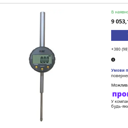
В наявно
9 053,
+380 (98
поверне
У компан
будь-як