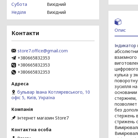
Субота
Вихідний
Неділя
Вихідний
Опис
Контакти
Індикатор
store7.office@gmail.com
абсолютних
взаємного 
+380665832353
виготовлен
+380665832353
цифрового
+380665832353
кулька у з
поворотну 
зусилля на
бульвар Івана Котляревського, 10
основани
офіс 5, Київ, Україна
стержнем, 
позволяет
без допол
стержень 
Інтернет магазин Store7
стрижень о
Вимірюваль
Вимірюваль