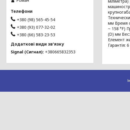
Роман
міліметра)
машиностр
крупногаба
Технически
+380 (98) 565-45-54
мм Время о
+380 (93) 077-32-02
~ 158 °F) 
(D) мм Вес
+380 (66) 583-23-53
Елемент жи
Гарантія: 6
Signal (Сигнал)
+380665832353