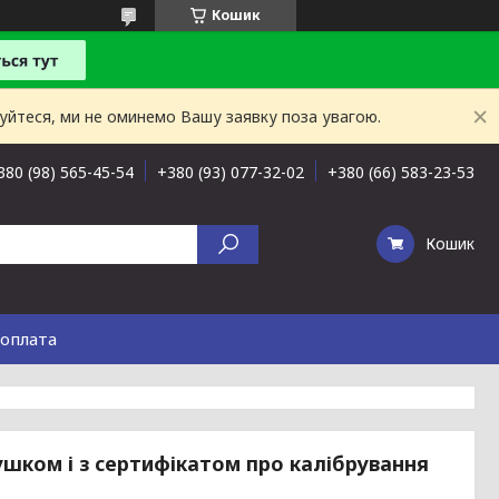
Кошик
буйтеся, ми не оминемо Вашу заявку поза увагою.
380 (98) 565-45-54
+380 (93) 077-32-02
+380 (66) 583-23-53
Кошик
 оплата
ушком і з сертифікатом про калібрування