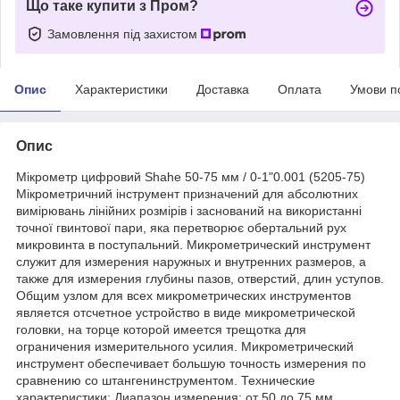
Що таке купити з Пром?
Замовлення під захистом
Опис
Характеристики
Доставка
Оплата
Умови п
Опис
Мікрометр цифровий Shahe 50-75 мм / 0-1"0.001 (5205-75)
Мікрометричний інструмент призначений для абсолютних
вимірювань лінійних розмірів і заснований на використанні
точної гвинтової пари, яка перетворює обертальний рух
микровинта в поступальний. Микрометрический инструмент
служит для измерения наружных и внутренних размеров, а
также для измерения глубины пазов, отверстий, длин уступов.
Общим узлом для всех микрометрических инструментов
является отсчетное устройство в виде микрометрической
головки, на торце которой имеется трещотка для
ограничения измерительного усилия. Микрометрический
инструмент обеспечивает большую точность измерения по
сравнению со штангенинструментом. Технические
характеристики: Диапазон измерения: от 50 до 75 мм