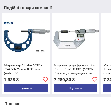
Подібні товари компанії
Мікрометр Shahe 5201-
Мікрометр цифровий 50-
Мік
75A 50-75 мм 0.01 мм
75mm / 0-1"0.001 (5203-
Kron
(mdr_5295)
75) в водозащищенном
(50-
металевому корпусі IP 65
(mdr
1 928
7 280,80
7 3
₴
₴
Shahe (mdr_0583)
Купити
Купити
Про нас