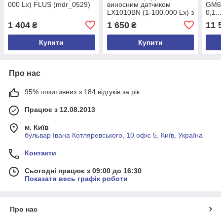
000 Lx) FLUS (mdr_0529)
виносним датчиком
GM63
LX1010BN (1-100.000 Lx) з
0,1.
вибором діапазону
0,00
1 404
1 650
11 
₴
₴
вимірювань
Bene
Купити
Купити
Про нас
95% позитивних з 184 відгуків за рік
Працює з 12.08.2013
м. Київ
бульвар Івана Котляревського, 10 офіс 5, Київ, Україна
Контакти
Сьогодні працює з 09:00 до 16:30
Показати весь графік роботи
Про нас