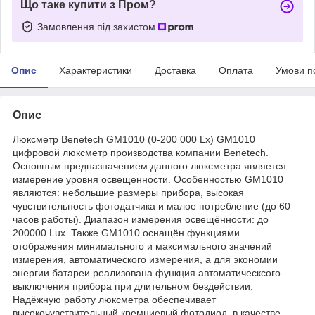
Що таке купити з Пром?
Замовлення під захистом
Опис
Характеристики
Доставка
Оплата
Умови п
Опис
Люксметр Benetech GM1010 (0-200 000 Lx) GM1010
цифровой люксметр производства компании Benetech.
Основным предназначением данного люксметра является
измерение уровня освещенности. Особенностью GM1010
являются: небольшие размеры прибора, высокая
чувствительность фотодатчика и малое потребление (до 60
часов работы). Диапазон измерения освещённости: до
200000 Lux. Также GM1010 оснащён функциями
отображения минимального и максимального значений
измерения, автоматического измерения, а для экономии
энергии батареи реализована функция автоматическсого
выключения прибора при длительном бездействии.
Надёжную работу люксметра обеспечивает
высокочувствительный кремниевый фотодиод, в качестве