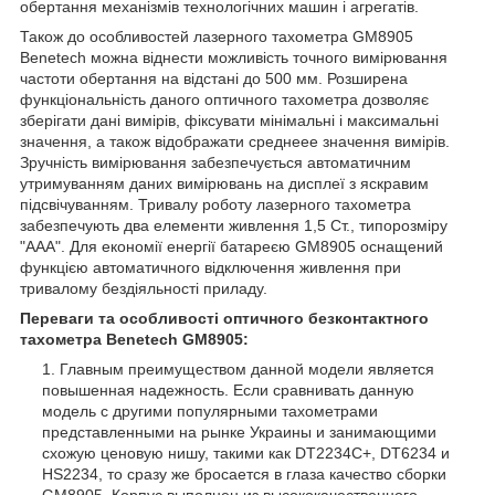
обертання механізмів технологічних машин і агрегатів.
Також до особливостей лазерного тахометра GM8905
Benetech можна віднести можливість точного вимірювання
частоти обертання на відстані до 500 мм. Розширена
функціональність даного оптичного тахометра дозволяє
зберігати дані вимірів, фіксувати мінімальні і максимальні
значення, а також відображати среднеее значення вимірів.
Зручність вимірювання забезпечується автоматичним
утримуванням даних вимірювань на дисплеї з яскравим
підсвічуванням. Тривалу роботу лазерного тахометра
забезпечують два елементи живлення 1,5 Ст., типорозміру
"ААА". Для економії енергії батареєю GM8905 оснащений
функцією автоматичного відключення живлення при
тривалому бездіяльності приладу.
Переваги та особливості оптичного безконтактного
тахометра Benetech GM8905:
Главным преимуществом данной модели является
повышенная надежность. Если сравнивать данную
модель с другими популярными тахометрами
представленными на рынке Украины и занимающими
схожую ценовую нишу, такими как DT2234C+, DT6234 и
HS2234, то сразу же бросается в глаза качество сборки
GM8905. Корпус выполнен из высококачественного