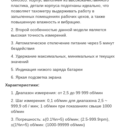
пластика, детали корпуса подогнаны идеально, что
позволяет тахометру выдерживать работу в
запыленных помещениях рабочих цехов, а также
повышенную влажность и вибрацию.
Второй особенностью данной модели является
высокая точность измерений.
Автоматическое отключение питание через 5 минут
бездействия
Удержание максимальных, минимальных и текущих
значений
Индикация низкого заряда батареи
Яркая подсветка экрана
Характеристики:
Диапазон измерения: от 2,5 до 99 999 об/мин
Шаг измерения: 0,1 об/мин для диапазона 2,5 ~
999,9 об / мин; 1 об/мин при показаниях свыше 1000
об/мин
Погрешность: ±(0.1%n+5) об/мин; (2.5-999.9rpm),
±(1%n+5) об/мин: (1000-99999 об/мин)