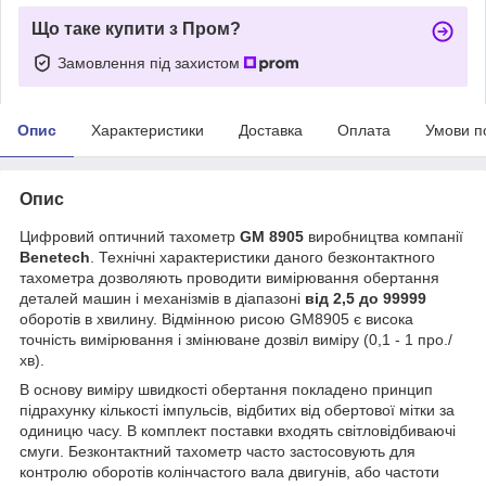
Що таке купити з Пром?
Замовлення під захистом
Опис
Характеристики
Доставка
Оплата
Умови п
Опис
Цифровий оптичний тахометр
GM 8905
виробництва компанії
Benetech
. Технічні характеристики даного безконтактного
тахометра дозволяють проводити вимірювання обертання
деталей машин і механізмів в діапазоні
від 2,5 до 99999
оборотів в хвилину. Відмінною рисою GM8905 є висока
точність вимірювання і змінюване дозвіл виміру (0,1 - 1 про./
хв).
В основу виміру швидкості обертання покладено принцип
підрахунку кількості імпульсів, відбитих від обертової мітки за
одиницю часу. В комплект поставки входять світловідбиваючі
смуги. Безконтактний тахометр часто застосовують для
контролю оборотів колінчастого вала двигунів, або частоти