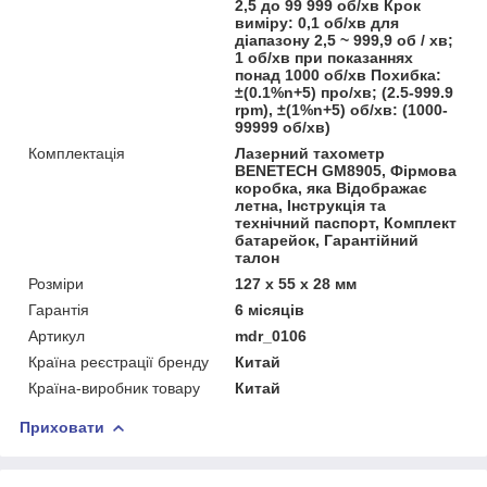
2,5 до 99 999 об/хв Крок
виміру: 0,1 об/хв для
діапазону 2,5 ~ 999,9 об / хв;
1 об/хв при показаннях
понад 1000 об/хв Похибка:
±(0.1%n+5) про/хв; (2.5-999.9
rpm), ±(1%n+5) об/хв: (1000-
99999 об/хв)
Комплектація
Лазерний тахометр
BENETECH GM8905, Фірмова
коробка, яка Відображає
летна, Інструкція та
технічний паспорт, Комплект
батарейок, Гарантійний
талон
Розміри
127 х 55 х 28 мм
Гарантія
6 місяців
Артикул
mdr_0106
Країна реєстрації бренду
Китай
Країна-виробник товару
Китай
Приховати