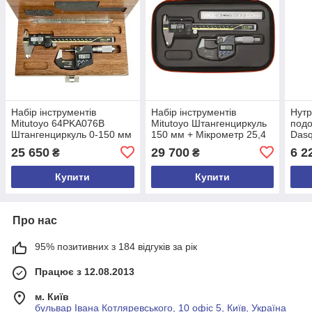
Набір інструментів
Набір інструментів
Нутр
Mitutoyo 64PKA076B
Mitutoyo Штангенциркуль
подо
Штангенциркуль 0-150 мм
150 мм + Мікрометр 25,4
Dasq
+ Мікрометр 0-25.4 мм у
мм + Лінійка 150 мм у
комп
25 650
29 700
6 2
₴
₴
дерев'яному кейсі
кейсі
Купити
Купити
Про нас
95% позитивних з 184 відгуків за рік
Працює з 12.08.2013
м. Київ
бульвар Івана Котляревського, 10 офіс 5, Київ, Україна