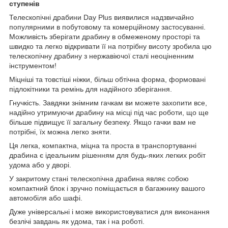
ступенів
Телескопічні драбини Day Plus виявилися надзвичайно
популярними в побутовому та комерційному застосуванні.
Можливість зберігати драбину в обмеженому просторі та
швидко та легко відкривати її на потрібну висоту зробила цю
телескопічну драбину з нержавіючої сталі неоціненним
інструментом!
Міцніші та товстіші ніжки, більш обтічна форма, формовані
підлокітники та ремінь для надійного зберігання.
Гнучкість. Завдяки знімним гачкам ви можете захопити все,
надійно утримуючи драбину на місці під час роботи, що ще
більше підвищує її загальну безпеку. Якщо гачки вам не
потрібні, їх можна легко зняти.
Ця легка, компактна, міцна та проста в транспортуванні
драбина є ідеальним рішенням для будь-яких легких робіт
удома або у дворі.
У закритому стані телескопічна драбина являє собою
компактний блок і зручно поміщається в багажнику вашого
автомобіля або шафі.
Дуже універсальні і може використовуватися для виконання
безлічі завдань як удома, так і на роботі.