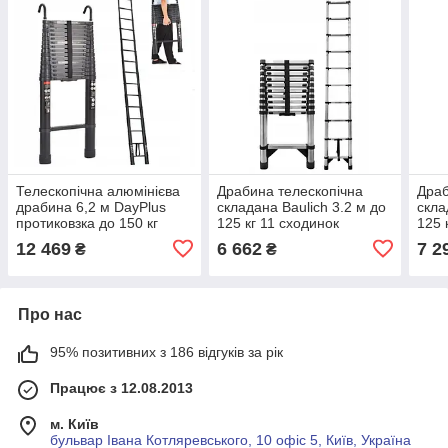
Телескопічна алюмінієва
Драбина телескопічна
Драб
драбина 6,2 м DayPlus
складана Baulich 3.2 м до
скла
протиковзка до 150 кг
125 кг 11 сходинок
125 
12 469
6 662
7 2
₴
₴
Про нас
95% позитивних з 186 відгуків за рік
Працює з 12.08.2013
м. Київ
бульвар Івана Котляревського, 10 офіс 5, Київ, Україна