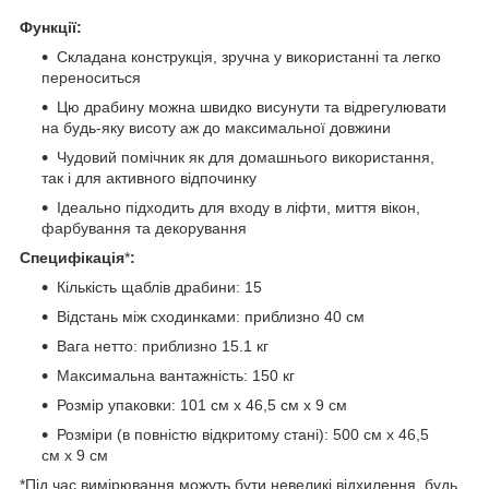
Функції:
Складана конструкція, зручна у використанні та легко
переноситься
Цю драбину можна швидко висунути та відрегулювати
на будь-яку висоту аж до максимальної довжини
Чудовий помічник як для домашнього використання,
так і для активного відпочинку
Ідеально підходить для входу в ліфти, миття вікон,
фарбування та декорування
Специфікація
*
:
Кількість щаблів драбини: 15
Відстань між сходинками: приблизно 40 см
Вага нетто: приблизно 15.1 кг
Максимальна вантажність: 150 кг
Розмір упаковки: 101 см x 46,5 см x 9 см
Розміри (в повністю відкритому стані): 500 см x 46,5
см x 9 см
*Під час вимірювання можуть бути невеликі відхилення, будь