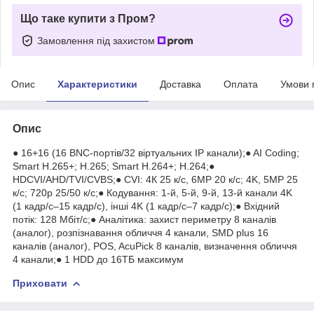
Що таке купити з Пром?
Замовлення під захистом
Опис
Характеристики
Доставка
Оплата
Умови 
Опис
● 16+16 (16 BNC-портів/32 віртуальних IP канали);● AI Coding;
Smart H.265+; H.265; Smart H.264+; H.264;●
HDCVI/AHD/TVI/CVBS;● CVI: 4К 25 к/с, 6MP 20 к/с; 4K, 5MP 25
к/с; 720p 25/50 к/с;● Кодування: 1-й, 5-й, 9-й, 13-й канали 4K
(1 кадр/с–15 кадр/с), інші 4K (1 кадр/с–7 кадр/с);● Вхідний
потік: 128 Мбіт/с;● Аналітика: захист периметру 8 каналів
(аналог), розпізнавання обличчя 4 канали, SMD plus 16
каналів (аналог), POS, AcuPick 8 каналів, визначення обличчя
4 канали;● 1 HDD до 16ТБ максимум
Приховати