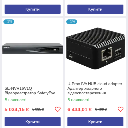
Купити
Купити
–1%
–1%
U-Prox IVA HUB cloud adapter
SE-NVR16V1Q
Адаптер хмарного
Відеореєстратор SafetyEye
відеоспостереження
В наявності
В наявності
5 034,15
6 434,01
₴
₴
5 085 ₴
6 499 ₴
Купити
Купити