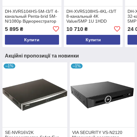
DH-XVR5104HS-5M-I3/T 4-
DH-XVR5108HS-4KL-I3/T
DH-
канальный Penta-brid 5M-
8-канальный 4K
32-к
N/1080p Відеореєстратор
Value/5MP 1U 1HDD
5MP 
Dahua
WizSense
Dah
5 895
10 710
24 
₴
₴
Відеореєстратор Dahua
Купити
Купити
Акційні пропозиції та новинки
–1%
–1%
SE-NVR16V2K
VIA SECURITY VS-N2120