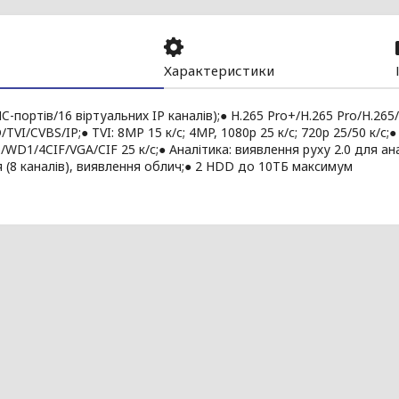
Характеристики
NC-портів/16 віртуальних IP каналів);● H.265 Pro+/H.265 Pro/H.265
TVI/CVBS/IP;● TVI: 8MP 15 к/с; 4MP, 1080p 25 к/с; 720p 25/50 к/с;
/WD1/4CIF/VGA/CIF 25 к/с;● Аналітика: виявлення руху 2.0 для ана
 (8 каналів), виявлення облич;● 2 HDD до 10ТБ максимум