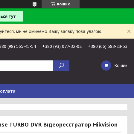
Кошик
буйтеся, ми не оминемо Вашу заявку поза увагою.
380 (98) 565-45-54
+380 (93) 077-32-02
+380 (66) 583-23-53
Кошик
 оплата
nse TURBO DVR Відеореєстратор Hikvision