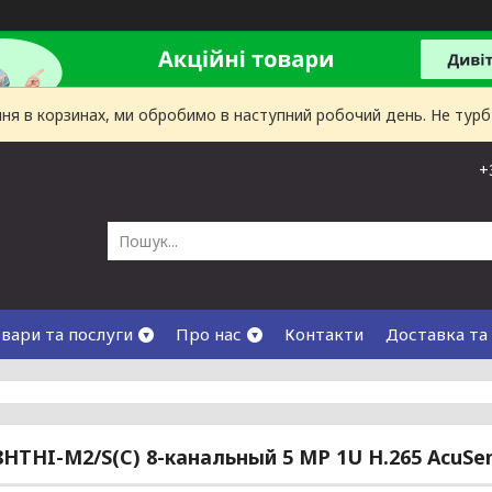
лення в корзинах, ми обробимо в наступний робочий день. Не тур
+
вари та послуги
Про нас
Контакти
Доставка та
8HTHI-M2/S(C) 8-канальный 5 MP 1U H.265 AcuSe