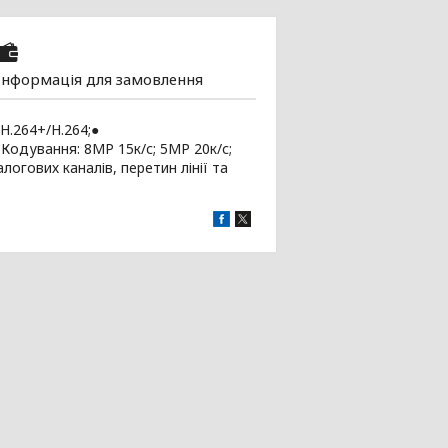
Інформація для замовлення
/H.264+/H.264;●
● Кодування: 8MP 15к/с; 5MP 20к/с;
логових каналів, перетин лінії та