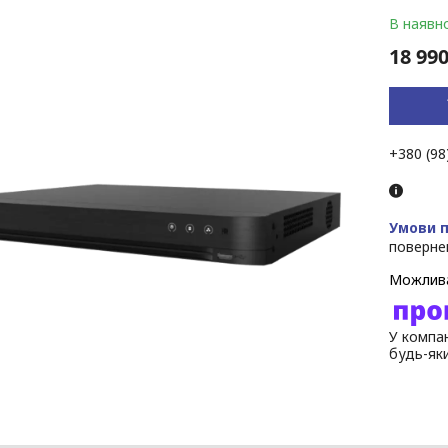
В наявно
18 990
+380 (98
поверне
У компан
будь-як