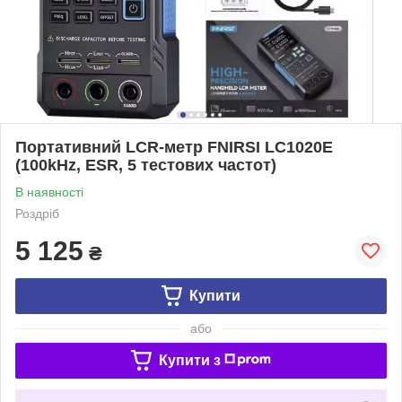
Портативний LCR-метр FNIRSI LC1020E
(100kHz, ESR, 5 тестових частот)
В наявності
Роздріб
5 125
₴
Купити
або
Купити з