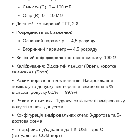
Ємність (C): 0 – 100 mF
Опір (R): 0 – 10 MΩ
Дисплей: Кольоровий TFT, 2.8|
Розрядність зображення:
Основний параметр — 4,5 розряду
Вторинний параметр — 4,5 розряду
Вихідний опір джерела тестового сигналу: 100 Ω
Калібрування: Відкритий ланцюг (Open), коротке
замикання (Short)
Режим порівняння компонентів: Настроювання
номіналу та допуску, відтворення відхилення в %,
діапазон допуску 0,1% — 99,9%
Режим статистики: Підрахунок кількості вимірювань у
допускі та поза допуском
Конфігурація вимірювальних клем: 3-дротова та 5-
дротова схема
Інтерфейс під'єднання до ПК: USB Type-C
(віртуальний COM-порт)