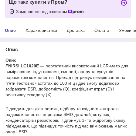
Що таке купити з Пром?
Замовлення під захистом
Опис
Характеристики
Доставка
Оплата
Умови п
Опис
Опис
FNIRSI LC1020E
— портативний високоточний LCR-метр для
вимірювання індуктивності, ємності, опору та супутніх
параметрів компонентів. Прилад підтримує вимірювання на
п'яти тестових частотах до 100 кГц і дає змогу додатково
зображати ESR, добротність (Q), коефіцієнт втрат (D) і
реактивну складову (X).
Підходить для діагностики, підбору та вхідного контролю
радіокомпонентів, перевірки SMD-деталей, котушок,
конденсаторів і резисторів. Підтримує 3- та 5-дротову схему
під'єднання, що підвищує точність під час вимірювань малих
опор і ESR.