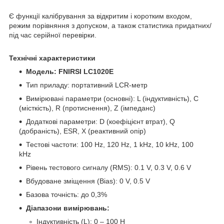
Є функції калібрування за відкритим і коротким входом,
режим порівняння з допуском, а також статистика придатних/
під час серійної перевірки.
Технічні характеристики
Модель: FNIRSI LC1020E
Тип приладу: портативний LCR-метр
Вимірювані параметри (основні): L (індуктивність), C
(місткість), R (протиснення), Z (імпеданс)
Додаткові параметри: D (коефіцієнт втрат), Q
(добраність), ESR, X (реактивний опір)
Тестові частоти: 100 Hz, 120 Hz, 1 kHz, 10 kHz, 100
kHz
Рівень тестового сигналу (RMS): 0.1 V, 0.3 V, 0.6 V
Вбудоване зміщення (Bias): 0 V, 0.5 V
Базова точність: до 0,3%
Діапазони вимірювань:
Індуктивність (L): 0 – 100 H