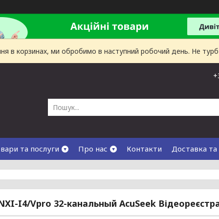
лення в корзинах, ми обробимо в наступний робочий день. Не тур
+
вари та послуги
Про нас
Контакти
Доставка та
NXI-I4/Vpro 32-канальный AcuSeek Відеореєстра