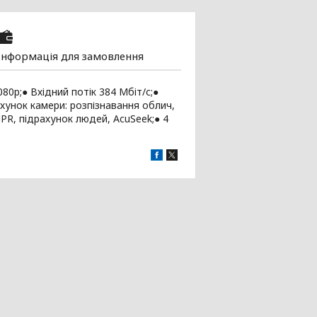
Інформація для замовлення
080р;● Вхідний потік 384 Мбіт/с;●
ахунок камери: розпізнавання облич,
NPR, підрахунок людей, AcuSeek;● 4