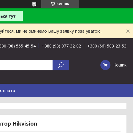
Кошик
буйтеся, ми не оминемо Вашу заявку поза увагою.
380 (98) 565-45-54
+380 (93) 077-32-02
+380 (66) 583-23-53
Кошик
 оплата
тор Hikvision