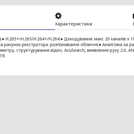
Характеристики
и;● H.265+/H.265/H.264+/H.264;● Декодування: макс 20 каналів х 1
за рахунок реєстратора: розпізнавання обличчя;● Аналітика за р
иметру, структурування відео, AcuSearch, виявлення руху 2.0, A
0Тб