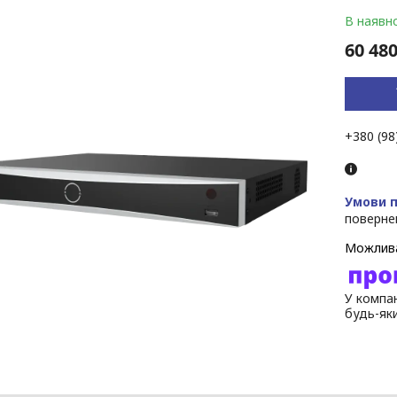
В наявно
60 480
+380 (98
поверне
У компан
будь-як