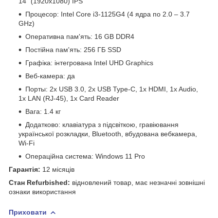
14" (1920x1080) IPS
Процесор: Intel Core i3-1125G4 (4 ядра по 2.0 – 3.7
GHz)
Оперативна пам'ять: 16 GB DDR4
Постійна пам'ять: 256 ГБ SSD
Графіка: інтегрована Intel UHD Graphics
Веб-камера: да
Порты: 2x USB 3.0, 2x USB Type-C, 1x HDMI, 1x Audio,
1x LAN (RJ-45), 1x Card Reader
Вага: 1.4 кг
Додатково: клавіатура з підсвіткою, гравіювання
української розкладки, Bluetooth, вбудована вебкамера,
Wi-Fi
Операційна система: Windows 11 Pro
Гарантія:
12 місяців
Стан Refurbished
:
відновлений товар, має незначні зовнішні
ознаки використання
Приховати