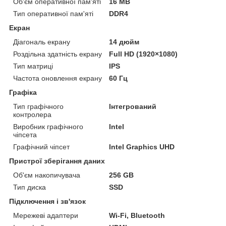
Об'єм оперативної пам'яті
16 MB
Тип оперативної пам'яті
DDR4
Екран
Діагональ екрану
14 дюйм
Роздільна здатність екрану
Full HD (1920×1080)
Тип матриці
IPS
Частота оновлення екрану
60 Гц
Графіка
Тип графічного
Інтегрований
контролера
Виробник графічного
Intel
чіпсета
Графічний чіпсет
Intel Graphics UHD
Пристрої зберігання даних
Об'єм накопичувача
256 GB
Тип диска
SSD
Підключення і зв'язок
Мережеві адаптери
Wi-Fi, Bluetooth