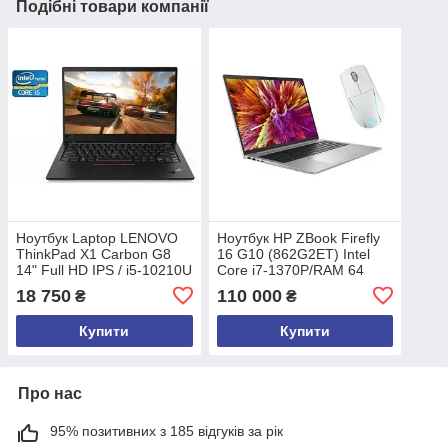
Подібні товари компанії
Ноутбук Laptop LENOVO
Ноутбук HP ZBook Firefly
ThinkPad X1 Carbon G8
16 G10 (862G2ET) Intel
14" Full HD IPS / i5-10210U
Core i7-1370P/RAM 64
/ 8Gb DDR3 / 256 SSD /
ГБ/SSD 1 ТБ/Iris Xe
18 750
110 000
₴
₴
Windows 11 Pro Б/у
Graphics/Windows 11 Pro
+миша CORSAIR M75
Купити
Купити
Про нас
95% позитивних з 185 відгуків за рік