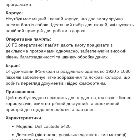
програмами.
Корпус:
Ноутбук має міцний і легкий корпус, що дає змогу зручно
носити його із собою. Ідеальний вибір для людей, які шукають
надійний пристрій для роботи в дорозі.
Оперативна пам'ять:
16 ГБ оперативної пам'яті дають змогу працювати з
декількома програмами одночасно, забезпечуючи високий
рівень багатозадачності та швидку обробку даних.
Екран:
14-дюймовий IPS-екран із роздільною здатністю 1920 x 1080
пікселів забезпечує чітке зображення та яскраві кольори, що
робить перегляд документів і відео комфортним.
Призначення:
Цей ноутбук чудово підходить для студентів, фахівців і бізнес-
користувачів, яким потрібний доступний та ефективний
пристрій для щоденної роботи та навчання.
Характеристики:
Модель: Dell Latitude 5420
Дисплей (діагональ, роздільна здатність, тип матриці):