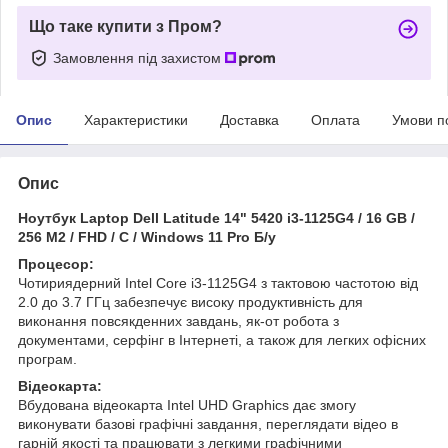
Що таке купити з Пром?
Замовлення під захистом
Опис
Характеристики
Доставка
Оплата
Умови п
Опис
Ноутбук Laptop Dell Latitude 14" 5420 i3-1125G4 / 16 GB /
256 M2 / FHD / C / Windows 11 Pro Б/у
Процесор:
Чотириядерний Intel Core i3-1125G4 з тактовою частотою від
2.0 до 3.7 ГГц забезпечує високу продуктивність для
виконання повсякденних завдань, як-от робота з
документами, серфінг в Інтернеті, а також для легких офісних
програм.
Відеокарта:
Вбудована відеокарта Intel UHD Graphics дає змогу
виконувати базові графічні завдання, переглядати відео в
гарній якості та працювати з легкими графічними