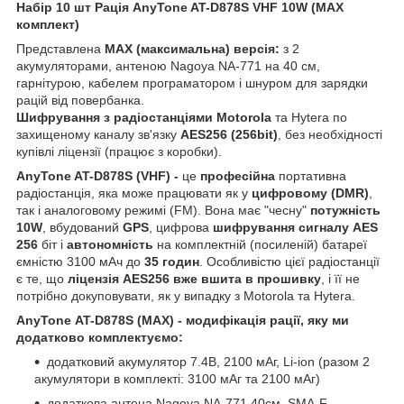
Набір 10 шт Рація AnyTone AT-D878S VHF 10W (MAX
комплект)
Представлена
МАХ (максимальна) версія:
з 2
акумуляторами, антеною Nagoya NA-771 на 40 см,
гарнітурою, кабелем програматором і шнуром для зарядки
рацій від повербанка.
Шифрування з радіостанціями Motorola
та Hytera по
захищеному каналу зв'язку
AES256 (256bit)
, без необхідності
купівлі ліцензії (працює з коробки).
AnyTone AT-D878S (VHF)
-
це
професійна
портативна
радіостанція, яка може працювати як у
цифровому (DMR)
,
так і аналоговому режимі (FM). Вона має "чесну"
потужність
10W
, вбудований
GPS
, цифрова
шифрування сигналу AES
256
біт і
автономність
на комплектній (посиленій) батареї
ємністю 3100 мАч до
35 годин
. Особливістю цієї радіостанції
є те, що
ліцензія AES256 вже вшита в прошивку
, і її не
потрібно докуповувати, як у випадку з Motorola та Hytera.
AnyTone
AT-D878S (МАХ) - модифікація рації, яку ми
додатково комплектуємо:
додатковий акумулятор 7.4В, 2100 мАг, Li-ion (разом 2
акумулятори в комплекті: 3100 мАг та 2100 мАг)
додаткова антена Nagoya NA-771 40см. SMA-F,