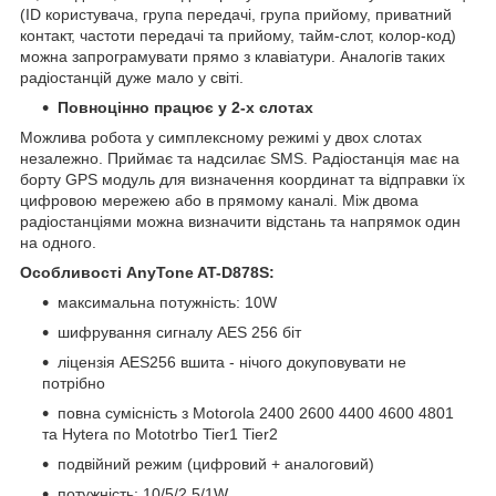
(ID користувача, група передачі, група прийому, приватний
контакт, частоти передачі та прийому, тайм-слот, колор-код)
можна запрограмувати прямо з клавіатури. Аналогів таких
радіостанцій дуже мало у світі.
Повноцінно працює у 2-х слотах
Можлива робота у симплексному режимі у двох слотах
незалежно. Приймає та надсилає SMS. Радіостанція має на
борту GPS модуль для визначення координат та відправки їх
цифровою мережею або в прямому каналі. Між двома
радіостанціями можна визначити відстань та напрямок один
на одного.
Особливості AnyTone AT-D878S:
максимальна потужність: 10W
шифрування сигналу AES 256 біт
ліцензія AES256 вшита - нічого докуповувати не
потрібно
повна сумісність з Motorola 2400 2600 4400 4600 4801
та Hytera по Mototrbo Tier1 Tier2
подвійний режим (цифровий + аналоговий)
потужність: 10/5/2.5/1W