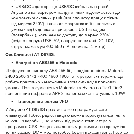
USB/DC адаптер - це USB/DC кабель для рацій
Anytone з конвертером напруги, який підключається до
комплектної склянки рації (яка спочатку працює тільки
від мережі 220V), і дозволяє заряджати її в польових
умовах від будь-якого пристрою з USB виходом
(повербанк ), коли немає доступу до мережі 220V
(вхідна напруга USB: 5V, напруга на виході DC: 10V,
струм: максимум 400-550 mA, довжина: 1 метр)
Особливості AT-D878S:
Encryption AES256 c Motorola
Шифрування сигналу AES 256 біт, з радіостанціями Motorola
2400 2600 3441 4400 4600 4800 та їх ретрансляторами, що
робить практично неможливим злом сигналу в польових
умовах! Повна сумісність з Моtоrola та Hytera по Tier1 Tier2,
повноцінний цифровий APRS, вологозахист, потужність 10W!
Повноцінний режим VFO
У Anytone AT-D878S практично все програмується з
клавіатури! Тобто, радіостанцією можна користуватися, як то
кажуть, "з коробки", не маючи під рукою комп'ютера з
програмою CPS. Якщо з аналоговим режимом все зрозуміло,
то, як відомо, DMR мод потребує безліч налаштувань. І все це