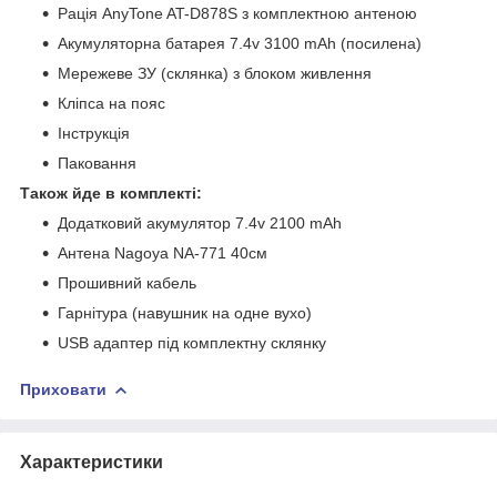
Рація AnyTone AT-D878S з комплектною антеною
Акумуляторна батарея 7.4v 3100 mAh (посилена)
Мережеве ЗУ (склянка) з блоком живлення
Кліпса на пояс
Інструкція
Паковання
Також йде в комплекті:
Додатковий акумулятор 7.4v 2100 mAh
Антена Nagoya NA-771 40см
Прошивний кабель
Гарнітура (навушник на одне вухо)
USB адаптер під комплектну склянку
Приховати
Характеристики