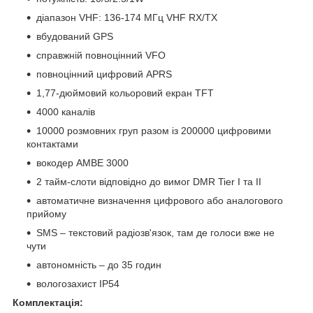
діапазон VHF: 136-174 МГц VHF RX/TX
вбудований GPS
справжній повноцінний VFO
повноцінний цифровий APRS
1,77-дюймовий кольоровий екран TFT
4000 каналів
10000 розмовних груп разом із 200000 цифровими
контактами
вокодер АМВЕ 3000
2 тайм-слоти відповідно до вимог DMR Tier I та II
автоматичне визначення цифрового або аналогового
прийому
SMS – текстовий радіозв'язок, там де голоси вже не
чути
автономність – до 35 годин
вологозахист IP54
Комплектація: