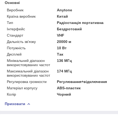
Основні
Виробник
Anytone
Країна виробник
Китай
Тип
Радіостанція портативна
Інтерфейс
Бездротовий
Стандарт
VHF
Дальність зв'язку
20000 м
Потужність
10 Вт
Дисплей
Так
Мінімальний діапазон
136 МГц
використовуваних частот
Максимальний діапазон
174 МГц
використовуваних частот
Регулировка громкости
Регулювання+відключення
Матеріал корпусу
ABS-пластик
Колір
Чорний
Приховати