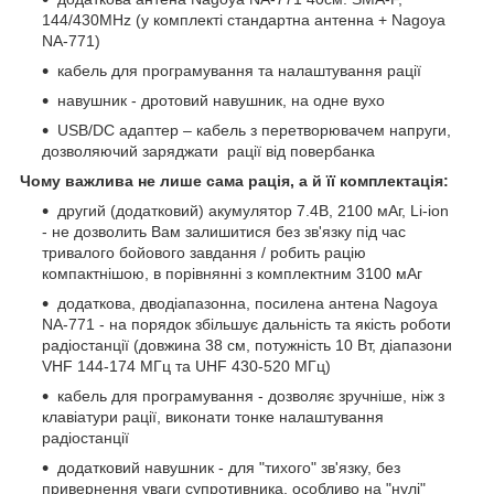
144/430MHz (у комплекті стандартна антенна + Nagoya
NA-771)
кабель для програмування та налаштування рації
навушник - дротовий навушник, на одне вухо
USB/DC адаптер – кабель з перетворювачем напруги,
дозволяючий заряджати рації від повербанка
Чому важлива не лише сама рація, а й її комплектація:
другий (додатковий) акумулятор 7.4В, 2100 мАг, Li-ion
- не дозволить Вам залишитися без зв'язку під час
тривалого бойового завдання / робить рацію
компактнішою, в порівнянні з комплектним 3100 мАг
додаткова, дводіапазонна, посилена антена Nagoya
NA-771 - на порядок збільшує дальність та якість роботи
радіостанції (довжина 38 см, потужність 10 Вт, діапазони
VHF 144-174 МГц та UHF 430-520 МГц)
кабель для програмування - дозволяє зручніше, ніж з
клавіатури рації, виконати тонке налаштування
радіостанції
додатковий навушник - для "тихого" зв'язку, без
привернення уваги супротивника, особливо на "нулі"