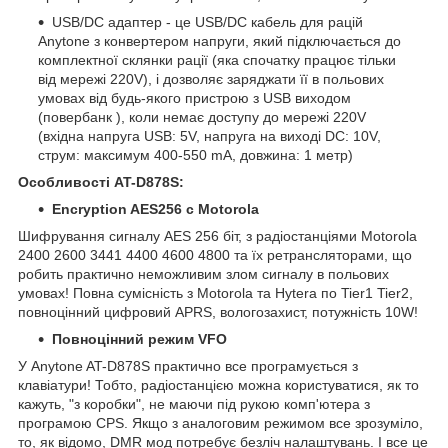
USB/DC адаптер - це USB/DC кабель для рацій
Anytone з конвертером напруги, який підключається до
комплектної склянки рації (яка спочатку працює тільки
від мережі 220V), і дозволяє заряджати її в польових
умовах від будь-якого пристрою з USB виходом
(повербанк ), коли немає доступу до мережі 220V
(вхідна напруга USB: 5V, напруга на виході DC: 10V,
струм: максимум 400-550 mA, довжина: 1 метр)
Особливості AT-D878S:
Encryption AES256 c Motorola
Шифрування сигналу AES 256 біт, з радіостанціями Motorola
2400 2600 3441 4400 4600 4800 та їх ретрансляторами, що
робить практично неможливим злом сигналу в польових
умовах! Повна сумісність з Моtоrola та Hytera по Tier1 Tier2,
повноцінний цифровий APRS, вологозахист, потужність 10W!
Повноцінний режим VFO
У Anytone AT-D878S практично все програмується з
клавіатури! Тобто, радіостанцією можна користуватися, як то
кажуть, "з коробки", не маючи під рукою комп'ютера з
програмою CPS. Якщо з аналоговим режимом все зрозуміло,
то, як відомо, DMR мод потребує безліч налаштувань. І все це