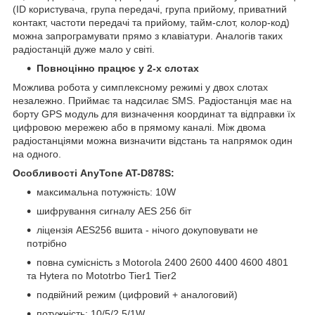
(ID користувача, група передачі, група прийому, приватний
контакт, частоти передачі та прийому, тайм-слот, колор-код)
можна запрограмувати прямо з клавіатури. Аналогів таких
радіостанцій дуже мало у світі.
Повноцінно працює у 2-х слотах
Можлива робота у симплексному режимі у двох слотах
незалежно. Приймає та надсилає SMS. Радіостанція має на
борту GPS модуль для визначення координат та відправки їх
цифровою мережею або в прямому каналі. Між двома
радіостанціями можна визначити відстань та напрямок один
на одного.
Особливості AnyTone AT-D878S:
максимальна потужність: 10W
шифрування сигналу AES 256 біт
ліцензія AES256 вшита - нічого докуповувати не
потрібно
повна сумісність з Motorola 2400 2600 4400 4600 4801
та Hytera по Mototrbo Tier1 Tier2
подвійний режим (цифровий + аналоговий)
потужність: 10/5/2.5/1W