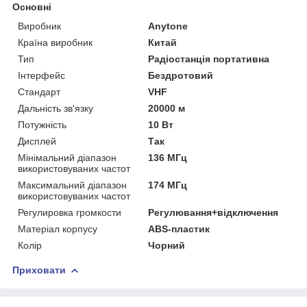
Основні
Виробник
Anytone
Країна виробник
Китай
Тип
Радіостанція портативна
Інтерфейс
Бездротовий
Стандарт
VHF
Дальність зв'язку
20000 м
Потужність
10 Вт
Дисплей
Так
Мінімальний діапазон
136 МГц
використовуваних частот
Максимальний діапазон
174 МГц
використовуваних частот
Регулировка громкости
Регулювання+відключення
Матеріал корпусу
ABS-пластик
Колір
Чорний
Приховати