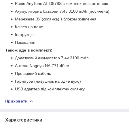
Рація AnyTone AT-D878S з комплектною антеною
Акумуляторна батарея 7.4v 3100 mAh (посилена)
Мережеве ЗУ (склянка) з блоком живлення
Кліпса на пояс
Інструкція
Паковання
Також йде в комплекті:
Додатковий акумулятор 7.4v 2100 mAh
Антена Nagoya NA-771 40см
Прошивний кабель
Гарнітура (навушник на одне вухо)
USB адаптер під комплектну склянку
Приховати
Характеристики