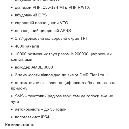
діапазон VHF: 136-174 МГц VHF RX/TX
вбудований GPS
справжній повноцінний VFO
повноцінний цифровий APRS
1,77-дюймовий кольоровий екран TFT
4000 каналів
10000 розмовних груп разом із 200000 цифровими
контактами
вокодер АМВЕ 3000
2 тайм-слоти відповідно до вимог DMR Tier I та II
автоматичне визначення цифрового або аналогового
прийому
SMS – текстовий радіозв'язок, там де голоси вже не
чути
автономність – до 35 годин
вологозахист IP54
Комплектація: