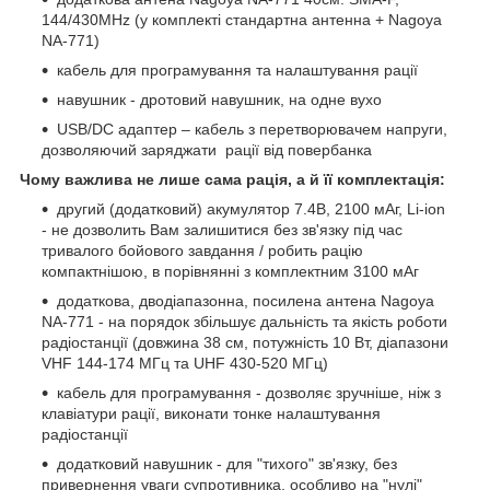
144/430MHz (у комплекті стандартна антенна + Nagoya
NA-771)
кабель для програмування та налаштування рації
навушник - дротовий навушник, на одне вухо
USB/DC адаптер – кабель з перетворювачем напруги,
дозволяючий заряджати рації від повербанка
Чому важлива не лише сама рація, а й її комплектація:
другий (додатковий) акумулятор 7.4В, 2100 мАг, Li-ion
- не дозволить Вам залишитися без зв'язку під час
тривалого бойового завдання / робить рацію
компактнішою, в порівнянні з комплектним 3100 мАг
додаткова, дводіапазонна, посилена антена Nagoya
NA-771 - на порядок збільшує дальність та якість роботи
радіостанції (довжина 38 см, потужність 10 Вт, діапазони
VHF 144-174 МГц та UHF 430-520 МГц)
кабель для програмування - дозволяє зручніше, ніж з
клавіатури рації, виконати тонке налаштування
радіостанції
додатковий навушник - для "тихого" зв'язку, без
привернення уваги супротивника, особливо на "нулі"