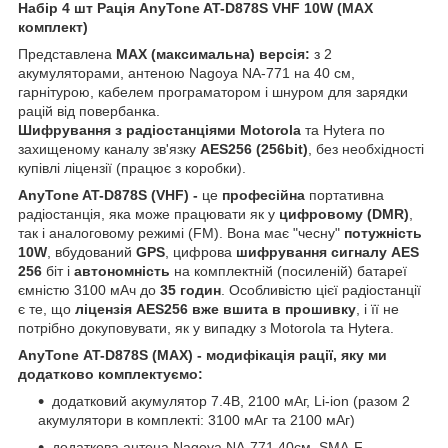
Набір 4 шт Рація AnyTone AT-D878S VHF 10W (MAX
комплект)
Представлена
МАХ (максимальна) версія:
з 2
акумуляторами, антеною Nagoya NA-771 на 40 см,
гарнітурою, кабелем програматором і шнуром для зарядки
рацій від повербанка.
Шифрування з радіостанціями Motorola
та Hytera по
захищеному каналу зв'язку
AES256 (256bit)
, без необхідності
купівлі ліцензії (працює з коробки).
AnyTone AT-D878S (VHF)
-
це
професійна
портативна
радіостанція, яка може працювати як у
цифровому (DMR)
,
так і аналоговому режимі (FM). Вона має "чесну"
потужність
10W
, вбудований
GPS
, цифрова
шифрування сигналу AES
256
біт і
автономність
на комплектній (посиленій) батареї
ємністю 3100 мАч до
35 годин
. Особливістю цієї радіостанції
є те, що
ліцензія AES256 вже вшита в прошивку
, і її не
потрібно докуповувати, як у випадку з Motorola та Hytera.
AnyTone
AT-D878S (МАХ) - модифікація рації, яку ми
додатково комплектуємо:
додатковий акумулятор 7.4В, 2100 мАг, Li-ion (разом 2
акумулятори в комплекті: 3100 мАг та 2100 мАг)
додаткова антена Nagoya NA-771 40см. SMA-F,