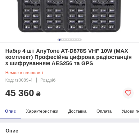
Набір 4 шт AnyTone AT-D878S VHF 10W (MAX
комплект) Професійна цифрова радіостанція
з шифруванням AES256 та GPS
Немає в наявності
Код: ts0089-4
Роздріб
45 360
₴
Опис
Характеристики
Доставка
Оплата
Умови п
Опис