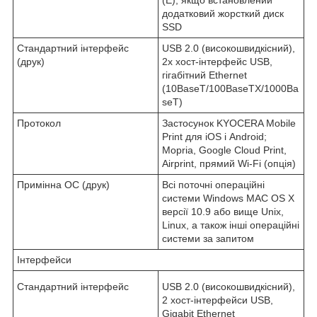
додатковий жорсткий диск
SSD
Стандартний інтерфейс
USB 2.0 (високошвидкісний),
(друк)
2x хост-інтерфейс USB,
гігабітний Ethernet
(10BaseT/100BaseTX/1000Ba
seT)
Протокол
Застосунок KYOCERA Mobile
Print для iOS і Android;
Mopria, Google Cloud Print,
Airprint, прямий Wi-Fi (опція)
Примінна ОС (друк)
Всі поточні операційні
системи Windows MAC OS X
версії 10.9 або вище Unix,
Linux, а також інші операційні
системи за запитом
Інтерфейси
Стандартний інтерфейс
USB 2.0 (високошвидкісний),
2 хост-інтерфейси USB,
Gigabit Ethernet