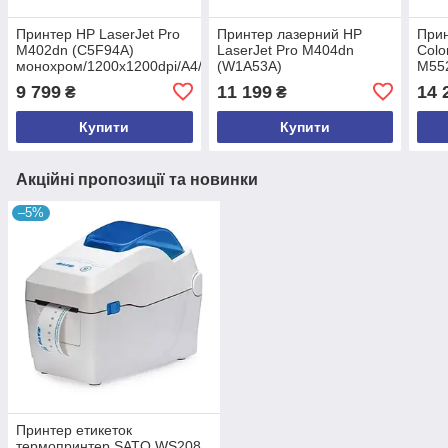
Принтер HP LaserJet Pro
Принтер лазерний HP
Прин
M402dn (C5F94A)
LaserJet Pro M404dn
Colo
монохром/1200x1200dpi/A4/38
(W1A53A)
M55
стр/хв/USB 2.0, Ethernet/
монохром/1200x1200dpi/38
коль
9 799
11 199
14 
₴
₴
Дуплекс Б/у
стр/хв/USB2.0, Ethernet/
стор
Дуплекс Б/у
Б/у
Купити
Купити
Акційні пропозиції та новинки
–5%
Принтер етикеток
термопринтер SATO WS208