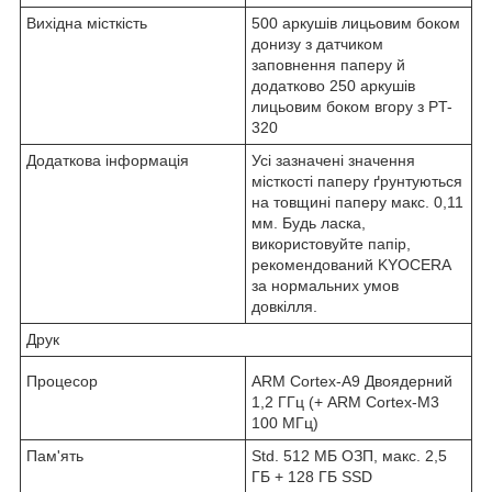
Вихідна місткість
500 аркушів лицьовим боком
донизу з датчиком
заповнення паперу й
додатково 250 аркушів
лицьовим боком вгору з PT-
320
Додаткова інформація
Усі зазначені значення
місткості паперу ґрунтуються
на товщині паперу макс. 0,11
мм. Будь ласка,
використовуйте папір,
рекомендований KYOCERA
за нормальних умов
довкілля.
Друк
Процесор
ARM Cortex-A9 Двоядерний
1,2 ГГц (+ ARM Cortex-M3
100 МГц)
Пам'ять
Std. 512 МБ ОЗП, макс. 2,5
ГБ + 128 ГБ SSD