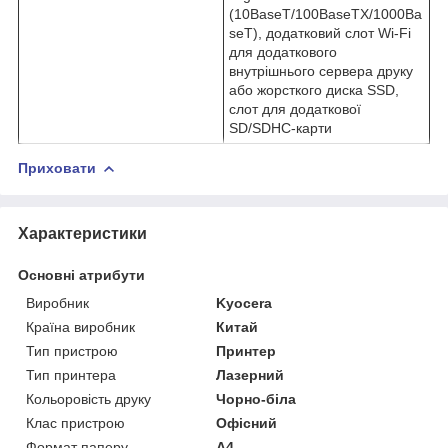
(10BaseT/100BaseTX/1000Ba
seT), додатковий слот Wi-Fi
для додаткового
внутрішнього сервера друку
або жорсткого диска SSD,
слот для додаткової
SD/SDHC-карти
Приховати
Характеристики
Основні атрибути
Виробник
Kyocera
Країна виробник
Китай
Тип пристрою
Принтер
Тип принтера
Лазерний
Кольоровість друку
Чорно-біла
Клас пристрою
Офісний
Формат паперу
А4