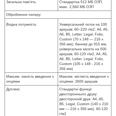
Загальна пам'ять
Стандартна 512 МБ ОЗП,
макс. 2,560 МБ ОЗП
Оброблення паперу
Вхідна потужність
Універсальний лоток на 100
аркушів; 60–220 г/м2; A4, A5,
A6, B5, Letter, Legal, Folio,
Custom (70 x 148 — 216 x
356 мм); баннер до 915 мм,
універсальна касета на 500
аркушів, 60-120 г/м2; A4, A5,
A6, B5, Letter, Legal, Folio,
Custom (105 x 148 - 216 x
356 мм)
Максим. ємність введення з
Максим. місткість введення з
опціями
опціями: 2600 аркушів
Дуплекс
Стандартні функції
двостороннього друку:
двосторонній друк: A4, A5,
B5, Legal, Custom (140 x 210
мм — 216 x 356 мм), 60-120
г/м2