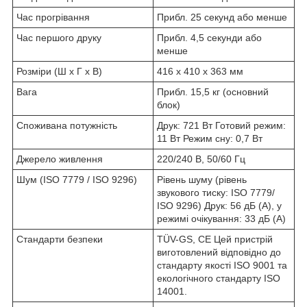
Час прогрівання
Прибл. 25 секунд або менше
Час першого друку
Прибл. 4,5 секунди або
менше
Розміри (Ш х Г х В)
416 х 410 х 363 мм
Вага
Прибл. 15,5 кг (основний
блок)
Споживана потужність
Друк: 721 Вт Готовий режим:
11 Вт Режим сну: 0,7 Вт
Джерело живлення
220/240 В, 50/60 Гц
Шум (ISO 7779 / ISO 9296)
Рівень шуму (рівень
звукового тиску: ISO 7779/
ISO 9296) Друк: 56 дБ (A), у
режимі очікування: 33 дБ (A)
Стандарти безпеки
TÜV-GS, CE Цей пристрій
виготовлений відповідно до
стандарту якості ISO 9001 та
екологічного стандарту ISO
14001.