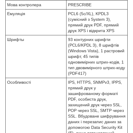
Мова контролера
PRESCRIBE
Емуляція
PCL6 (5c/XL), KPDL3
(сумісний з System 3),
прямий друк PDF, прямий
друк XPS і відкрита XPS
Шрифты
93 контурних шрифти
(PCL6/KPDL 3), 8 шрифтів
(Windows Vista), 1 растровий
шрифт, 45 типів
одновимірних штрих-кодів, 1
тип двовимірного штрих-коду
(PDF417)
Особливості
IPS, HTTPS, SNMPv3, IPPS,
прямий друк у
зашифрованому форматі
PDF, особиста друк,
захищений друк через SSL,
POP через SSL, SMTP через
SSL. Вбудоване шифрування
даних і перезапис даних за
допомогою Data Security Kit
(E), якщо встановлений