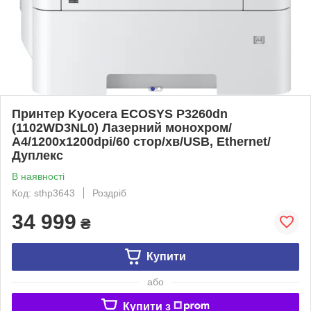
Принтер Kyocera ECOSYS P3260dn
(1102WD3NL0) Лазерний монохром/
А4/1200x1200dpi/60 стор/хв/USB, Ethernet/
Дуплекс
В наявності
Код: sthp3643
Роздріб
34 999
₴
Купити
або
Купити з