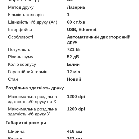
Метод друку
Лазерна
Кількість кольорів
1
Швидкість ч/б друку (A4)
60 ст./хв
Інтерфейси
USB, Ethernet
Особливості
Автоматичний двосторонній
друк
Потужність
721 Вт
Рівень шуму
52 дБ
Колір корпусу
Білий
Гарантійний термін
12 міс
Стан
Новий
Роздільна здатність друку
Максимальна роздільна
1200 dpi
здатність ч/б друку по Х
Максимальна роздільна
1200 dpi
здатність ч/б друку У
Габаритні розміри
Ширина
416 мм
Висота
363 мм