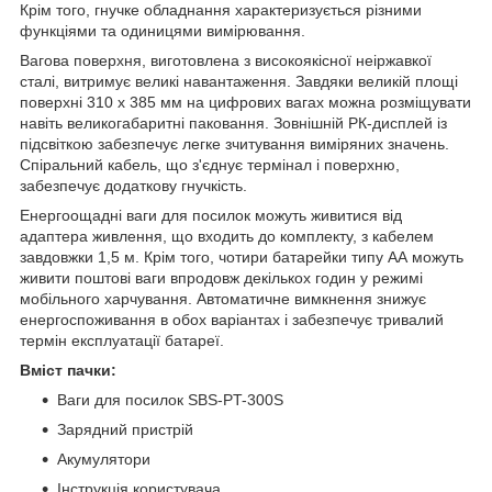
Крім того, гнучке обладнання характеризується різними
функціями та одиницями вимірювання.
Вагова поверхня, виготовлена з високоякісної неіржавкої
сталі, витримує великі навантаження. Завдяки великій площі
поверхні 310 x 385 мм на цифрових вагах можна розміщувати
навіть великогабаритні паковання. Зовнішній РК-дисплей із
підсвіткою забезпечує легке зчитування виміряних значень.
Спіральний кабель, що з'єднує термінал і поверхню,
забезпечує додаткову гнучкість.
Енергоощадні ваги для посилок можуть живитися від
адаптера живлення, що входить до комплекту, з кабелем
завдовжки 1,5 м. Крім того, чотири батарейки типу АА можуть
живити поштові ваги впродовж декількох годин у режимі
мобільного харчування. Автоматичне вимкнення знижує
енергоспоживання в обох варіантах і забезпечує тривалий
термін експлуатації батареї.
Вміст пачки:
Ваги для посилок SBS-PT-300S
Зарядний пристрій
Акумулятори
Інструкція користувача