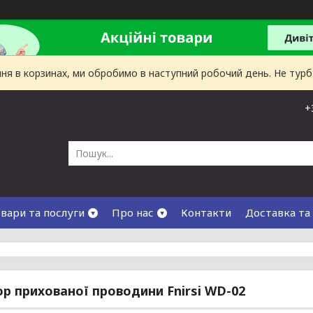
лення в корзинах, ми обробимо в наступний робочий день. Не тур
+
вари та послуги
Про нас
Контакти
Доставка та
р прихованої проводини Fnirsi WD-02