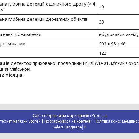
на глибина детекції одиничного дроту (> 4
40
мм
на глибина детекції дерев'яних об'єктів,
38
и електроживлення
вбудований акуму
 розміри, мм
203 х 98 х 46
122
ація
детектор прихованої проводини Fnirsi WD-01, м'який чохол,
ії англійською.
12 місяців.
Сайт створений на маркетплейсі
Prom.ua
Інтернет магазин Store7 |
Поскаржитися на контент
|
Політика конфіденційнос
Select Language
▼