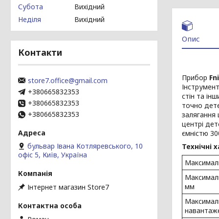
Субота
Вихідний
Неділя
Вихідний
Опис
Контакти
Прибор
Fn
store7.office@gmail.com
Інструмент
+380665832353
стін та ін
+380665832353
точно дете
+380665832353
залягання 
центрі дет
ємністю 30
бульвар Івана Котляревського, 10
Технічні 
офіс 5, Київ, Україна
Максималь
Максималь
мм
Інтернет магазин Store7
Максималь
навантаж