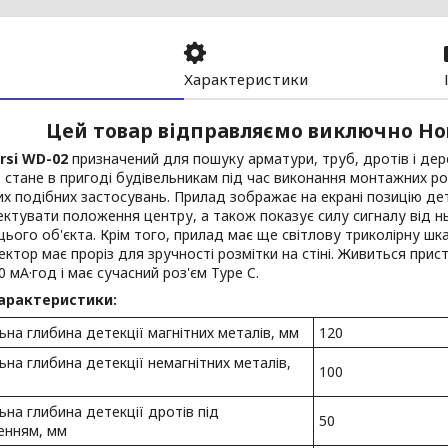
Характеристики
Цей товар відправляємо виключно Н
irsi WD-02
призначений для пошуку арматури, труб, дротів і дерев
 стане в пригоді будівельникам під час виконання монтажних ро
ших подібних застосувань. Прилад зображає на екрані позицію де
ктувати положення центру, а також показує силу сигналу від н
цього об'єкта. Крім того, прилад має ще світлову триколірну шка
ектор має проріз для зручності розмітки на стіні. Живиться прис
0 мА·год і має сучасний роз'єм Type C.
характеристики:
на глибина детекції магнітних металів, мм
120
на глибина детекції немагнітних металів,
100
на глибина детекції дротів під
50
енням, мм