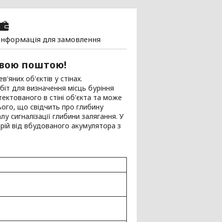
Інформація для замовлення
овою поштою!
'яних об'єктів у стінах.
біт для визначення місць буріння
тектованого в стіні об'єкта та може
ього, що свідчить про глибину
лу сигналізації глибини залягання. У
трій від вбудованого акумулятора з