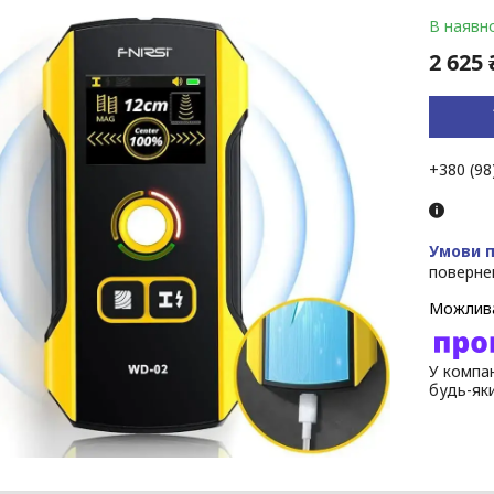
В наявно
2 625 
+380 (98
поверне
У компан
будь-як