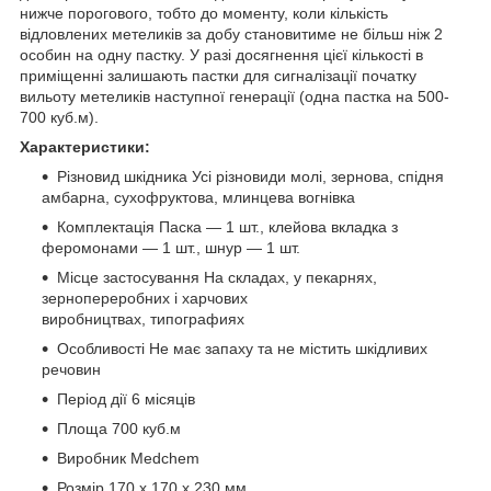
нижче порогового, тобто до моменту, коли кількість
відловлених метеликів за добу становитиме не більш ніж 2
особин на одну пастку. У разі досягнення цієї кількості в
приміщенні залишають пастки для сигналізації початку
вильоту метеликів наступної генерації (одна пастка на 500-
700 куб.м).
Характеристики:
Різновид шкідника Усі різновиди молі, зернова, спідня
амбарна, сухофруктова, млинцева вогнівка
Комплектація Паска — 1 шт., клейова вкладка з
феромонами — 1 шт., шнур — 1 шт.
Місце застосування На складах, у пекарнях,
зернопереробних і харчових
виробництвах, типографиях
Особливості Не має запаху та не містить шкідливих
речовин
Період дії 6 місяців
Площа 700 куб.м
Виробник Medchem
Розмір 170 х 170 х 230 мм