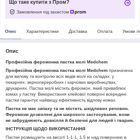
Що таке купити з Пром?
Замовлення під захистом
Опис
Характеристики
Доставка
Оплата
Умови п
Опис
Професійна феромонна пастка молі Medchem
Професійна феромонна пастка молі Medchem
призначена
для вилову та контролю всіх видів молі на складах, у
пекарнях, зернопереробних і харчових виробництвах,
друкарнях. Пастка молі містить феромон, який приваблює
комах у пастку. Використання клейової поверхні всередині
пастки гарантує найвищу ефективність відлову комах.
Пастка не має запаху та не містить шкідливих речовин.
Феромони дозволені для широкого застосування, вони
не забруднюють довкілля й безпечні для людей і тварин.
ІНСТРУКЦІЯ ЩОДО ВИКОРИСТАННЯ
Пастки розміщують на висоті 1-1-1, 1,5 м над поверхнею в