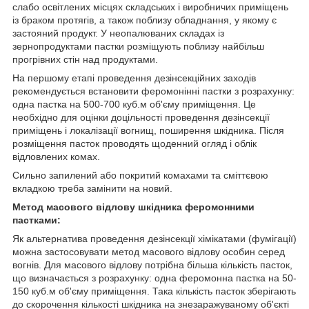
слабо освітлених місцях складських і виробничих приміщень
із браком протягів, а також поблизу обладнання, у якому є
застояний продукт. У неопалюваних складах із
зернопродуктами пастки розміщують поблизу найбільш
прогрівних стін над продуктами.
На першому етапі проведення дезінсекційних заходів
рекомендується встановити феромонінні пастки з розрахунку:
одна пастка на 500-700 куб.м об'єму приміщення. Це
необхідно для оцінки доцільності проведення дезінсекції
приміщень і локалізації вогнищ, поширення шкідника. Після
розміщення пасток проводять щоденний огляд і облік
відловлених комах.
Сильно запилений або покритий комахами та сміттєвою
вкладкою треба замінити на новий.
Метод масового відлову шкідника феромонними
пастками:
Як альтернатива проведення дезінсекції хімікатами (фумігації)
можна застосовувати метод масового відлову особин серед
вогнів. Для масового відлову потрібна більша кількість пасток,
що визначається з розрахунку: одна феромонна пастка на 50-
150 куб.м об'єму приміщення. Така кількість пасток зберігають
до скорочення кількості шкідника на знезаражуваному об'єкті