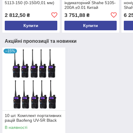
5113-150 (0-150/0,01 мм)
індикаторний Shahe 5105-
ноні
200A ±0.01 Китай
Sha
0.02
2 812,50
3 751,88
6 2
₴
₴
Купити
Купити
Акційні пропозиції та новинки
–15%
10 шт. Комплект портативних
рацій Baofeng UV-5R Black
В наявності