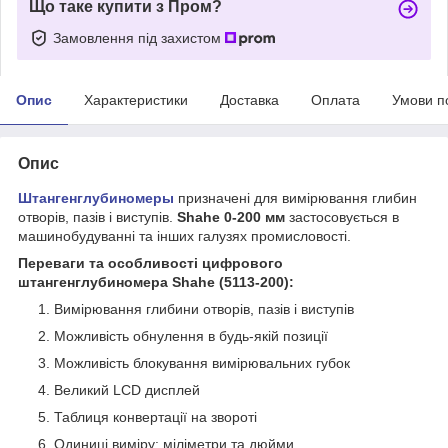
Що таке купити з Пром?
Замовлення під захистом
Опис
Характеристики
Доставка
Оплата
Умови п
Опис
Штангенглубиномеры
призначені для вимірювання глибин
отворів, пазів і виступів.
Shahe 0-200 мм
застосовується в
машинобудуванні та інших галузях промисловості.
Переваги та особливості цифрового
штангенглубиномера Shahe (5113-200):
Вимірювання глибини отворів, пазів і виступів
Можливість обнулення в будь-якій позиції
Можливість блокування вимірювальних губок
Великий LCD дисплей
Таблиця конвертації на звороті
Одиниці виміру: міліметри та дюйми