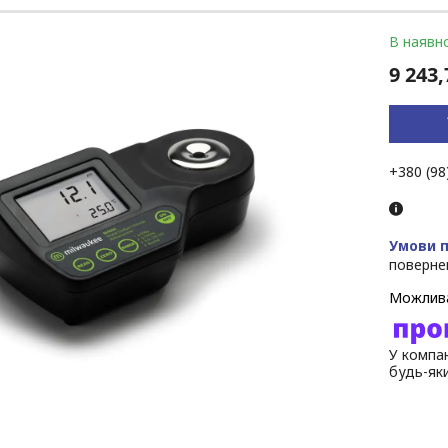
В наявно
9 243,
+380 (98
поверне
У компан
будь-як