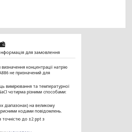
Інформація для замовлення
 визначення концентрації натрію
A886 не призначений для
иць вимірювання та температурної
NaCl чотирма різними способами:
ох діапазонах) на великому
корисними кодами повідомлень.
 точністю до ±2 ppt з