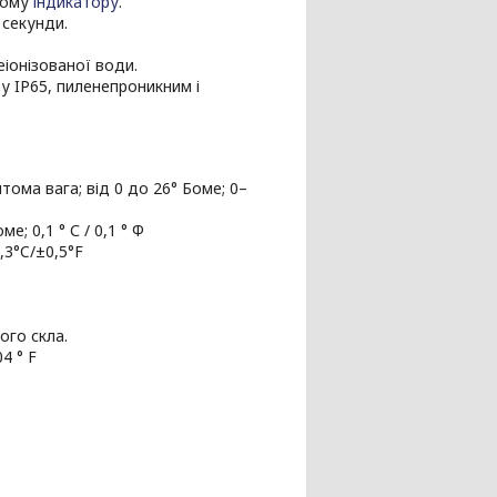
ному
індикатору
.
 секунди.
іонізованої води.
ту IP65, пиленепроникним і
Питома вага; від 0 до 26° Боме; 0–
е; 0,1 ° С / 0,1 ° Ф
0,3°C/±0,5°F
ого скла.
4 ° F