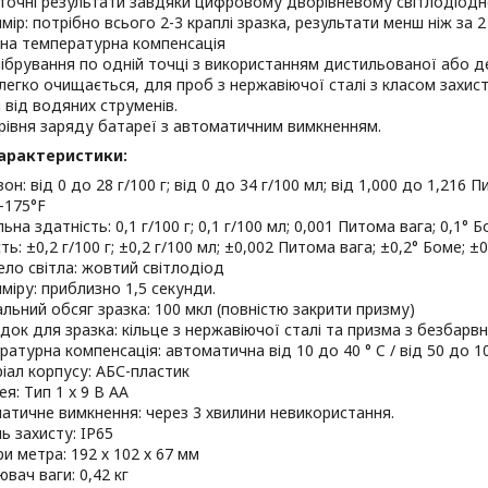
 точні результати завдяки цифровому дворівневому світлодіод
мір: потрібно всього 2-3 краплі зразка, результати менш ніж за 2
на температурна компенсація
ібрування по одній точці з використанням дистильованої або де
 легко очищається, для проб з нержавіючої сталі з класом захис
від водяних струменів.
рівня заряду батареї з автоматичним вимкненням.
характеристики
:
он: від 0 до 28 г/100 г; від 0 до 34 г/100 мл; від 1,000 до 1,216 
–175°F
ьна здатність: 0,1 г/100 г; 0,1 г/100 мл; 0,001 Питома вага; 0,1° Бом
ть: ±0,2 г/100 г; ±0,2 г/100 мл; ±0,002 Питома вага; ±0,2° Боме; ±
ло світла: жовтий світлодіод
иміру: приблизно 1,5 секунди.
альний обсяг зразка: 100 мкл (повністю закрити призму)
док для зразка: кільце з нержавіючої сталі та призма з безбарвн
ратурна компенсація: автоматична від 10 до 40 ° C / від 50 до 10
іал корпусу: АБС-пластик
я: Тип 1 x 9 В АА
атичне вимкнення: через 3 хвилини невикористання.
ь захисту: IP65
ри метра: 192 х 102 х 67 мм
вач ваги: 0,42 кг