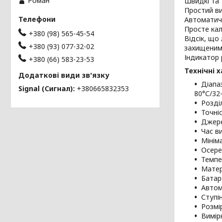
Роман
Швидкі та
Простий ви
Автоматич
Просте кал
+380 (98) 565-45-54
Відсік, що
+380 (93) 077-32-02
захищеним 
Індикатор 
+380 (66) 583-23-53
Технічні 
Діапаз
Signal (Сигнал)
+380665832353
80°С/32
Розділ
Точніс
Джере
Час в
Мінім
Осере
Темпе
Матер
Батаре
Автом
Ступін
Розмі
Вимірю