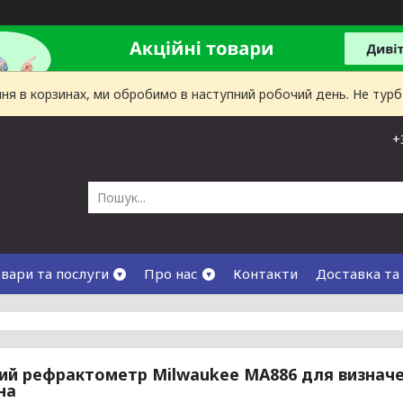
лення в корзинах, ми обробимо в наступний робочий день. Не тур
+
вари та послуги
Про нас
Контакти
Доставка та
й рефрактометр Milwaukee MA886 для визначе
на