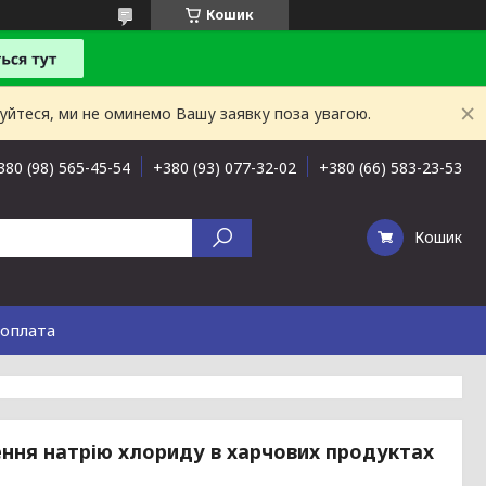
Кошик
буйтеся, ми не оминемо Вашу заявку поза увагою.
380 (98) 565-45-54
+380 (93) 077-32-02
+380 (66) 583-23-53
Кошик
 оплата
ння натрію хлориду в харчових продуктах