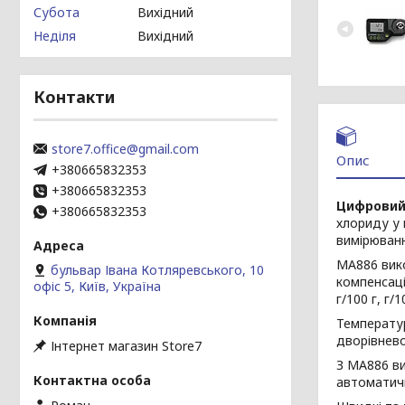
Субота
Вихідний
Неділя
Вихідний
Контакти
store7.office@gmail.com
Опис
+380665832353
+380665832353
Цифровий
+380665832353
хлориду у 
вимірюванн
MA886 вико
бульвар Івана Котляревського, 10
компенсаці
офіс 5, Київ, Україна
г/100 г, г/
Температур
дворівнево
Інтернет магазин Store7
З MA886 ви
автоматич