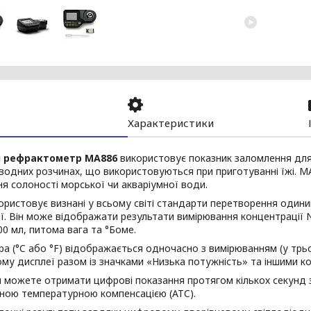
Характеристики
 рефрактометр MA886
використовує показник заломлення для
водних розчинах, що використовуються при приготуванні їжі. M
я солоності морської чи акваріумної води.
ристовує визнані у всьому світі стандарти перетворення один
ї. Він може відображати результати вимірювання концентрації 
100 мл, питома вага та °Боме.
а (°C або °F) відображається одночасно з вимірюванням (у трь
му дисплеї разом із значками «Низька потужність» та іншими 
 можете отримати цифрові показання протягом кількох секунд з
ною температурною компенсацією (ATC).