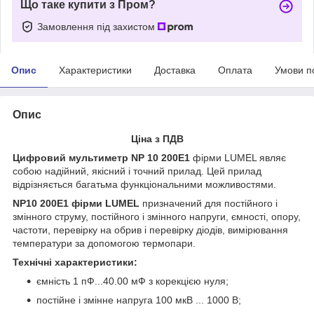
Що таке купити з Пром?
Замовлення під захистом
Опис
Характеристики
Доставка
Оплата
Умови п
Опис
Ціна з ПДВ
Цифровий мультиметр NP 10 200Е1
фірми LUMEL являє
собою надійний, якісний і точний прилад. Цей прилад
відрізняється багатьма функціональними можливостями.
NP10 200Е1 фірми LUMEL
призначений для постійного і
змінного струму, постійного і змінного напруги, ємності, опору,
частоти, перевірку на обрив і перевірку діодів, вимірювання
температури за допомогою термопари.
Технічні характеристики:
ємність 1 пФ...40.00 мФ з корекцією нуля;
постійне і змінне напруга 100 мкВ ... 1000 В;