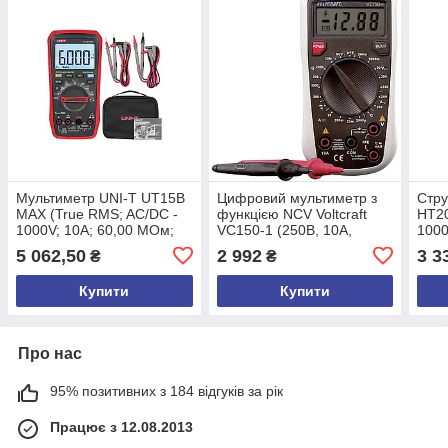
Мультиметр UNI-T UT15B
Цифровий мультиметр з
Стру
MAX (True RMS; AC/DC -
функцією NCV Voltcraft
HT2
1000V; 10A; 60,00 МОм;
VC150-1 (250В, 10А,
1000
6000 мкФ; 10 МГц; 1-
20МОм, hFE, 1000°C)
10 М
5 062,50
2 992
3 3
₴
₴
99,9%;-55 ..+500°C)
Німеччина
True
ToС)
Купити
Купити
Про нас
95% позитивних з 184 відгуків за рік
Працює з 12.08.2013