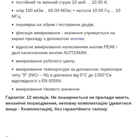
постійний та змінний струм 10 мкА ... 10.00 A;
опір 100 мОм... 60.00 МОм; • частота 10.00 Гц ... 10
МГц;
перевірка на обрив і тестування діодів;
фіксація вимірювання - значення утримується на
екрані приладу з допомогою
кнопки
;
відносне вимірювання натисканням кнопки PEAK і
далі натисненням кнопки AUTO/MAN;
вимірювання робочого циклу;
вимірювання температури за допомогою термопари
типу "К" (NiCr – Ni) в діапазоні від 0°C до 1300°Св
відповідності з EN 60584;
вимірювання пікового значення.
Гарантія: 12 місяців. Не поширюється на прилади мають
механічні пошкодження, неповну комплектацію (дивитися
вище - Комплектація), без гарантійного талону.