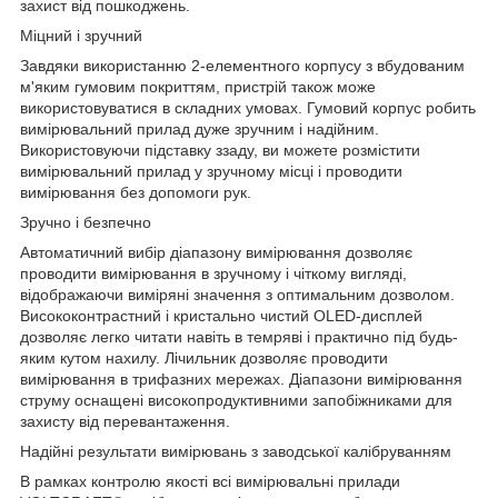
захист від пошкоджень.
Міцний і зручний
Завдяки використанню 2-елементного корпусу з вбудованим
м'яким гумовим покриттям, пристрій також може
використовуватися в складних умовах. Гумовий корпус робить
вимірювальний прилад дуже зручним і надійним.
Використовуючи підставку ззаду, ви можете розмістити
вимірювальний прилад у зручному місці і проводити
вимірювання без допомоги рук.
Зручно і безпечно
Автоматичний вибір діапазону вимірювання дозволяє
проводити вимірювання в зручному і чіткому вигляді,
відображаючи виміряні значення з оптимальним дозволом.
Висококонтрастний і кристально чистий OLED-дисплей
дозволяє легко читати навіть в темряві і практично під будь-
яким кутом нахилу. Лічильник дозволяє проводити
вимірювання в трифазних мережах. Діапазони вимірювання
струму оснащені високопродуктивними запобіжниками для
захисту від перевантаження.
Надійні результати вимірювань з заводської калібруванням
В рамках контролю якості всі вимірювальні прилади