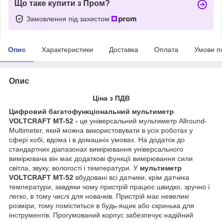
Що таке купити з Пром?
Замовлення під захистом
Опис
Характеристики
Доставка
Оплата
Умови п
Опис
Ціна з ПДВ
Цифровий багатофункціональний мультиметр
VOLTCRAFT MT-52 -
це універсальний мультиметр Allround-
Multimeter, який можна використовувати в усіх роботах у
сфері хобі, вдома і в домашніх умовах. На додаток до
стандартних діапазонах вимірювання універсального
вимірювача він має додаткові функції вимірювання сили
світла, звуку, вологості і температури. У
мультиметр
VOLTCRAFT MT-52
вбудовані всі датчики, крім датчика
температури, завдяки чому пристрій працює швидко, зручно і
легко, в тому числі для новачків. Пристрій має невеликі
розміри, тому поміститься в будь-ящик або скринька для
інструментів. Прогумований корпус забезпечує надійний