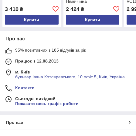
Німеччина
VC15
20МО
3 410
2 424
2 9
₴
₴
Німе
Купити
Купити
Про нас
95% позитивних з 185 відгуків за рік
Працює з 12.08.2013
м. Київ
бульвар Івана Котляревського, 10 офіс 5, Київ, Україна
Контакти
Сьогодні вихідний
Показати весь графік роботи
Про нас