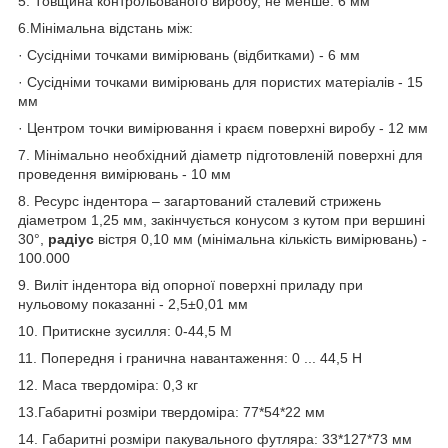
5. Товщина контрольованого виробу, не менше: 6 мм
6.Мінімальна відстань між:
· Сусідніми точками вимірювань (відбитками) - 6 мм
· Сусідніми точками вимірювань для пористих матеріалів - 15
мм
· Центром точки вимірювання і краєм поверхні виробу - 12 мм
7. Мінімально необхідний діаметр підготовленій поверхні для
проведення вимірювань - 10 мм
8. Ресурс індентора – загартований сталевий стрижень
діаметром 1,25 мм, закінчується конусом з кутом при вершині
30°,
радіус
вістря 0,10 мм (мінімальна кількість вимірювань) -
100.000
9. Виліт індентора від опорної поверхні приладу при
нульовому показанні - 2,5±0,01 мм
10. Притискне зусилля: 0-44,5 М
11. Попередня і гранична навантаження: 0 ... 44,5 Н
12. Маса твердоміра: 0,3 кг
13.Габаритні розміри твердоміра: 77*54*22 мм
14. Габаритні розміри пакувального футляра: 33*127*73 мм