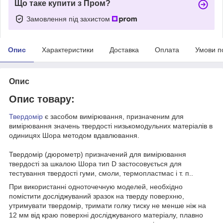
Що таке купити з Пром?
Замовлення під захистом
Опис
Характеристики
Доставка
Оплата
Умови п
Опис
Опис товару:
Твердомір
є засобом вимірювання, призначеним для
вимірювання значень твердості низькомодульних матеріалів в
одиницях Шора методом вдавлювання.
Твердомір (дюрометр) призначений для вимірювання
твердості за шкалою Шора тип D застосовується для
тестування твердості гуми, смоли, термопластмас і т. п..
При використанні одноточечную моделей, необхідно
помістити досліджуваний зразок на тверду поверхню,
утримувати твердомір, тримати голку тиску не менше ніж на
12 мм від краю поверхні досліджуваного матеріалу, плавно