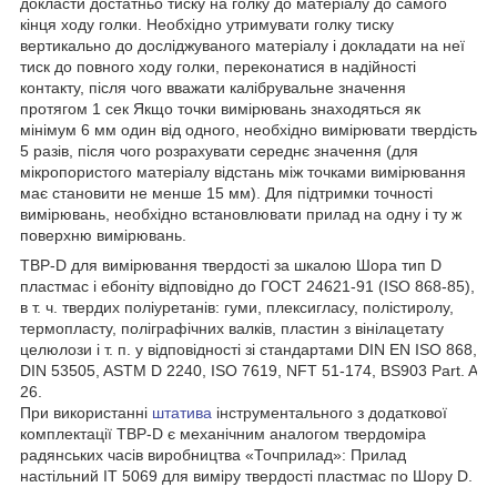
докласти достатньо тиску на голку до матеріалу до самого
кінця ходу голки. Необхідно утримувати голку тиску
вертикально до досліджуваного матеріалу і докладати на неї
тиск до повного ходу голки, переконатися в надійності
контакту, після чого вважати калібрувальне значення
протягом 1 сек Якщо точки вимірювань знаходяться як
мінімум 6 мм один від одного, необхідно вимірювати твердість
5 разів, після чого розрахувати середнє значення (для
мікропористого матеріалу відстань між точками вимірювання
має становити не менше 15 мм). Для підтримки точності
вимірювань, необхідно встановлювати прилад на одну і ту ж
поверхню вимірювань.
ТВР-D для вимірювання твердості за шкалою Шора тип D
пластмас і ебоніту відповідно до ГОСТ 24621-91 (ISO 868-85),
в т. ч. твердих поліуретанів: гуми, плексигласу, полістиролу,
термопласту, поліграфічних валків, пластин з вінілацетату
целюлози і т. п. у відповідності зі стандартами DIN EN ISO 868,
DIN 53505, ASTM D 2240, ISO 7619, NFT 51-174, BS903 Part. A
26.
При використанні
штатива
інструментального з додаткової
комплектації ТВР-D є механічним аналогом твердоміра
радянських часів виробництва «Точприлад»: Прилад
настільний ІТ 5069 для виміру твердості пластмас по Шору D.