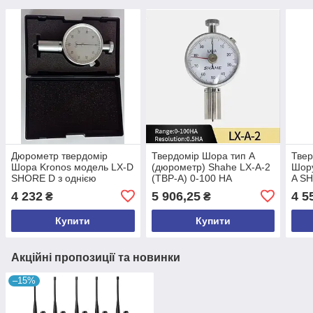
Дюрометр твердомір
Твердомір Шора тип А
Твер
Шора Kronos модель LX-D
(дюрометр) Shahe LX-A-2
Шор
SHORE D з однією
(ТВР-A) 0-100 НА
A S
стрілкою шкала 0-100
HOLD
4 232
5 906,25
4 5
₴
₴
(mdr_5181)
шкал
Купити
Купити
Акційні пропозиції та новинки
–15%