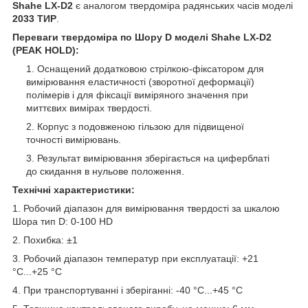
Shahe LX-D2
є аналогом твердоміра радянських часів моделі
2033 ТИР
.
Переваги твердоміра по Шору D моделі Shahe LX-D2
(PEAK HOLD):
Оснащений додатковою стрілкою-фіксатором для
вимірювання еластичності (зворотної деформації)
полімерів і для фіксації виміряного значення при
миттєвих вимірах твердості.
Корпус з подовженою гільзою для підвищеної
точності вимірювань.
Результат вимірювання зберігається на циферблаті
до скидання в нульове положення.
Технічні характеристики:
1. Робочий діапазон для вимірювання твердості за шкалою
Шора тип D: 0-100 HD
2. Похибка: ±1
3. Робочий діапазон температур при експлуатації: +21
°С...+25 °С
4. При транспортуванні і зберіганні: -40 °С...+45 °С