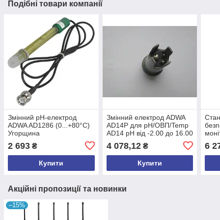
Подібні товари компанії
Змінний pH-електрод
Змінний електрод ADWA
Ста
ADWA AD1286 (0...+80°C)
AD14P для рН/ОВП/Temp
безп
Угорщина
AD14 pH від -2.00 до 16.00
мон
±1000mV АТС Угорщина
(mdr
2 693
4 078,12
6 2
₴
₴
Купити
Купити
Акційні пропозиції та новинки
–15%