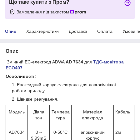
Що таке купити з Пром?
Замовлення під захистом
Опис
Характеристики
Доставка
Оплата
Умови п
Опис
Змінний EС-електрод ADWA
AD 7634
для
ТДС-монітора
ECO407
Особливості:
Епоксидний корпус електрода для довговічнішої
роботи приладу
Швидке реагування.
Модель
Діапа
Темпера
Матеріал
Кабель
зон
тура
електрода
AD7634
0 ~
0-50°С
епоксидний
2м
9,99mS
корпус