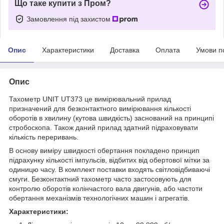
Що таке купити з Пром?
Замовлення під захистом
Опис
Характеристики
Доставка
Оплата
Умови п
Опис
Тахометр UNIT UT373 це вимірювальний прилад
призначений для безконтактного вимірювання кількості
оборотів в хвилину (кутова швидкість) заснований на принципі
стробоскопа. Також даний прилад здатний підраховувати
кількість переривань.
В основу виміру швидкості обертання покладено принцип
підрахунку кількості імпульсів, відбитих від обертової мітки за
одиницю часу. В комплект поставки входять світловідбиваючі
смуги. Безконтактний тахометр часто застосовують для
контролю оборотів колінчастого вала двигунів, або частоти
обертання механізмів технологічних машин і агрегатів.
Характеристики: