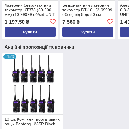
Лазерний безконтактний
Безконтактний лазерний
Ане
тахометр UT373 (50-200
тахометр DT-10L (2-99999
0.8-
мм) (10-99999 об/хв) UNIT
об/хв) від 5 до 50 см
UNIT
(mdr_0476)
Voltcraft (mdr_0108)
1 197,50
7 560
1 4
₴
₴
Купити
Купити
Акційні пропозиції та новинки
–15%
10 шт. Комплект портативних
рацій Baofeng UV-5R Black