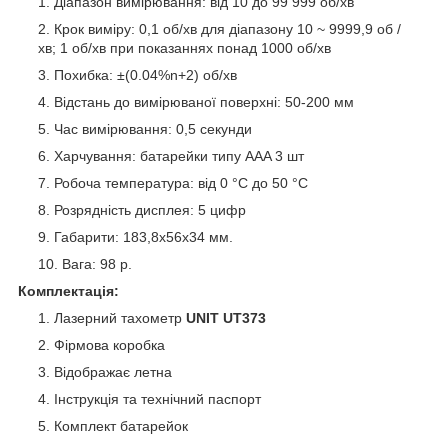
Діапазон вимірювання: від 10 до 99 999 об/хв
Крок виміру: 0,1 об/хв для діапазону 10 ~ 9999,9 об /
хв; 1 об/хв при показаннях понад 1000 об/хв
Похибка: ±(0.04%n+2) об/хв
Відстань до вимірюваної поверхні: 50-200 мм
Час вимірювання: 0,5 секунди
Харчування: батарейки типу AAA 3 шт
Робоча температура: від 0 °C до 50 °C
Розрядність дисплея: 5 цифр
Габарити: 183,8х56х34 мм.
Вага: 98 р.
Комплектація:
Лазерний тахометр
UNIT UT373
Фірмова коробка
Відображає летна
Інструкція та технічний паспорт
Комплект батарейок