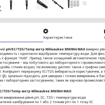
Характеристики
ний
pH/EC/TDS/Temp метр Milwaukee MW804 MAX
вимірює рів
одимость і одночасно відображає температуру води. Для фіксац
ь є функція "Hold". Прилад також оснащений автоматичною тер
астосування – від побутового до лабораторного і промислового 
дойм, стічних водах). На великому дисплеї також є графічні си
ії. Коефіцієнт перерахунку EC/TDS вибирається користувачем, а
ї (β). Ідеально підходить для швидких і точних вимірювань в басе
х і лабораторних застосуваннях, таких як харчова промисловість
.
EC/TDS/Temp метр Milwaukee MW804 MAX:
ія вимірювання рівня pH, EC, TDS і температури води
атичне калібрування по 1 або 2 точкам pH і по 1 точці EC