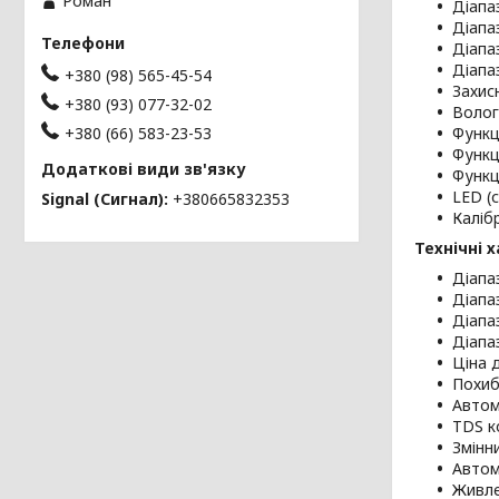
Роман
Діапа
Діапа
Діапа
Діапаз
+380 (98) 565-45-54
Захис
+380 (93) 077-32-02
Волог
+380 (66) 583-23-53
Функц
Функц
Функц
LED (
Signal (Сигнал)
+380665832353
Каліб
Технічні 
Діапа
Діапа
Діапа
Діапаз
Ціна д
Похибк
Автом
TDS ко
Змінн
Автом
Живлен