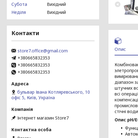
Субота
Вихідний
Неділя
Вихідний
Контакти
Опис
store7.office@gmail.com
+380665832353
Комбінова
+380665832353
элетропров
+380665832353
вимірюван
діапазон з
штучних во
бульвар Івана Котляревського, 10
всі операц
офіс 5, Київ, Україна
компенсаці
промислови
стічні води
Інтернет магазин Store7
Опис pH/
Функц
Автом