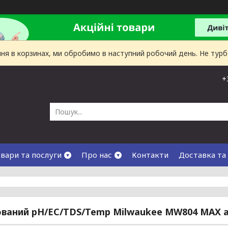
лення в корзинах, ми обробимо в наступний робочий день. Не тур
+
вари та послуги
Про нас
Контакти
Доставка та
ваний pH/EC/TDS/Temp Milwaukee MW804 MAX 