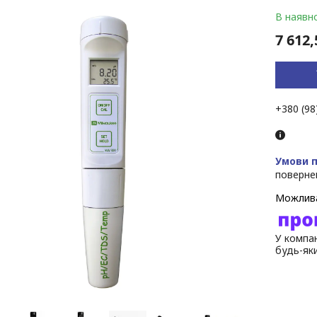
В наявно
7 612,
+380 (98
поверне
У компан
будь-як