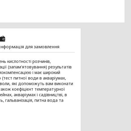
Інформація для замовлення
ень кислотності розчинів,
ії (запам'ятовування) результатів
мокомпенсацією і має широкий
(тест питної води в акваріумах,
мволи, які допоможуть вам виконати
 також коефіцієнт температурної
йнах, акваріумах і садівництві, в
, гальванізація, питна вода та