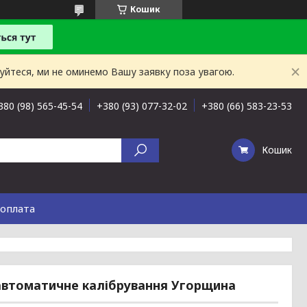
Кошик
буйтеся, ми не оминемо Вашу заявку поза увагою.
380 (98) 565-45-54
+380 (93) 077-32-02
+380 (66) 583-23-53
Кошик
 оплата
автоматичне калібрування Угорщина