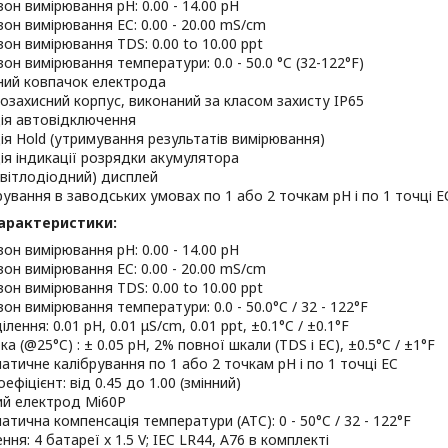
зон вимірювання pH: 0.00 - 14.00 pH
зон вимірювання EC: 0.00 - 20.00 mS/cm
зон вимірювання TDS: 0.00 to 10.00 ppt
он вимірювання температури: 0.0 - 50.0 °C (32-122°F)
ний ковпачок електрода
озахисний корпус, виконаний за класом захисту IP65
ія автовідключення
ія Hold (утримування результатів вимірювання)
ія індикації розрядки акумулятора
світлодіодний) дисплей
рування в заводських умовах по 1 або 2 точкам pH і по 1 точці E
характеристики:
зон вимірювання pH: 0.00 - 14.00 pH
зон вимірювання EC: 0.00 - 20.00 mS/cm
зон вимірювання TDS: 0.00 to 10.00 ppt
он вимірювання температури: 0.0 - 50.0°C / 32 - 122°F
ілення: 0.01 pH, 0.01 μS/cm, 0.01 ppt, ±0.1°C / ±0.1°F
а (@25°C) : ± 0.05 pH, 2% повної шкали (TDS і EC), ±0.5°C / ±1°F
атичне калібрування по 1 або 2 точкам pH і по 1 точці EC
ефіцієнт: від 0.45 до 1.00 (змінний)
ий електрод Mi60P
атична компенсація температури (ATC): 0 - 50°C / 32 - 122°F
ня: 4 батареї x 1.5 V; IEC LR44, A76 в комплекті