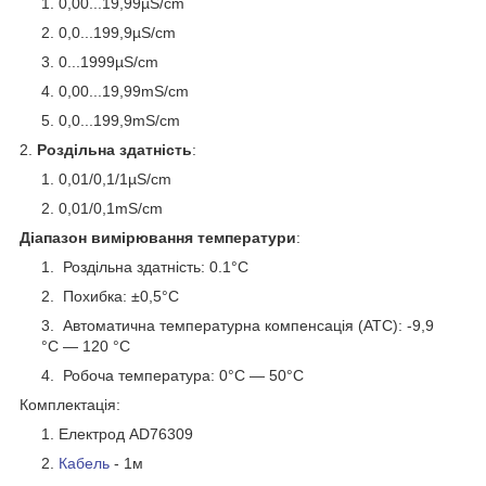
0,00...19,99µS/cm
0,0...199,9µS/cm
0...1999µS/cm
0,00...19,99mS/cm
0,0...199,9mS/cm
2.
Роздільна здатність
:
0,01/0,1/1µS/cm
0,01/0,1mS/cm
Діапазон вимірювання температури
:
Роздільна здатність: 0.1°C
Похибка: ±0,5°C
Автоматична температурна компенсація (АТС): -9,9
°C ― 120 °C
Робоча температура: 0°C ― 50°C
Комплектація:
Електрод AD76309
Кабель
- 1м