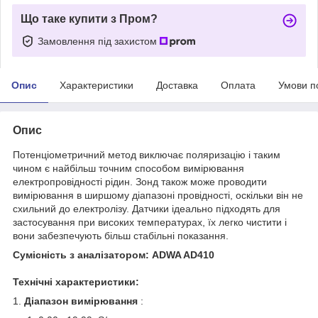
Що таке купити з Пром?
Замовлення під захистом
Опис
Характеристики
Доставка
Оплата
Умови п
Опис
Потенціометричний метод виключає поляризацію і таким
чином є найбільш точним способом вимірювання
електропровідності рідин. Зонд також може проводити
вимірювання в ширшому діапазоні провідності, оскільки він не
схильний до електролізу. Датчики ідеально підходять для
застосування при високих температурах, їх легко чистити і
вони забезпечують більш стабільні показання.
Сумісність з аналізатором: ADWA AD410
Технічні характеристики:
1.
Діапазон вимірювання
: