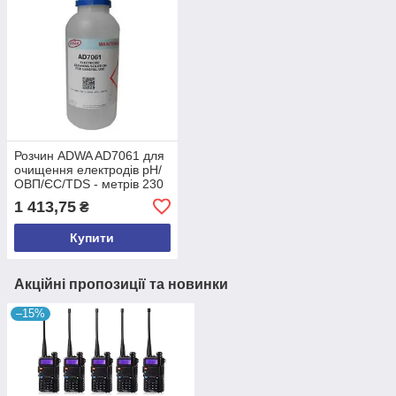
Розчин ADWA AD7061 для
очищення електродів рН/
ОВП/ЄС/TDS - метрів 230
ml Угорщина
1 413,75
₴
Купити
Акційні пропозиції та новинки
–15%