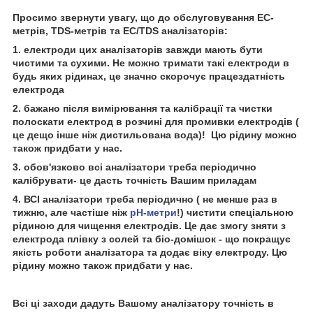
Просимо звернути увагу, що до обслуговування EC-
метрів, TDS-метрів та EC/TDS аналізаторів:
1. електроди цих аналізаторів завжди мають бути
чистими та сухими. Не можно тримати такі електроди в
будь яких рідинах, це значно скорочує працездатність
електрода
2. бажано після вимірювання та калібрації та чистки
полоскати електрод в розчині для промивки електродів (
це дещо інше ніж дистильована вода)!
Цю рідину можно
також придбати у нас.
3. обов'язково всі аналізатори треба періодично
калібрувати- це дасть точність Вашим приладам
4. ВСІ аналізатори треба періодично ( не менше раз в
тижню, але частіше ніж
рН-метри
!) чистити спеціальною
рідиною для чищення електродів. Це дає змогу зняти з
електрода плівку з солей та біо-домішок - що покращує
якість роботи аналізатора та додає віку електроду. Цю
рідину можно також придбати у нас.
Всі ці заходи дадуть Вашому аналізатору точність в