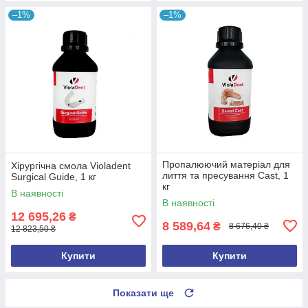
–1%
–1%
Пропалюючий матеріал для
Хірургічна смола Violadent
лиття та пресування Cast, 1
Surgical Guide, 1 кг
кг
В наявності
В наявності
12 695,26
₴
8 589,64
₴
8 676,40 ₴
12 823,50 ₴
Купити
Купити
Показати ще