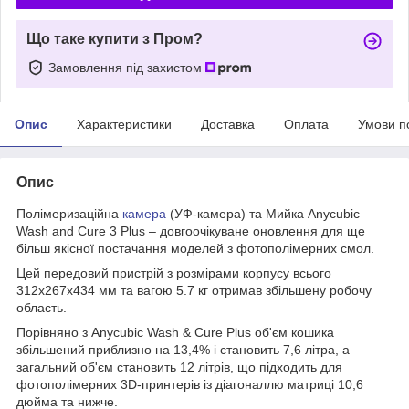
Що таке купити з Пром?
Замовлення під захистом
Опис
Характеристики
Доставка
Оплата
Умови п
Опис
Полімеризаційна
камера
(УФ-камера) та Мийка Anycubic
Wash and Cure 3 Plus – довгоочікуване оновлення для ще
більш якісної постачання моделей з фотополімерних смол.
Цей передовий пристрій з розмірами корпусу всього
312х267х434 мм та вагою 5.7 кг отримав збільшену робочу
область.
Порівняно з Anycubic Wash & Cure Plus об'єм кошика
збільшений приблизно на 13,4% і становить 7,6 літра, а
загальний об'єм становить 12 літрів, що підходить для
фотополімерних 3D-принтерів із діагоналлю матриці 10,6
дюйма та нижче.