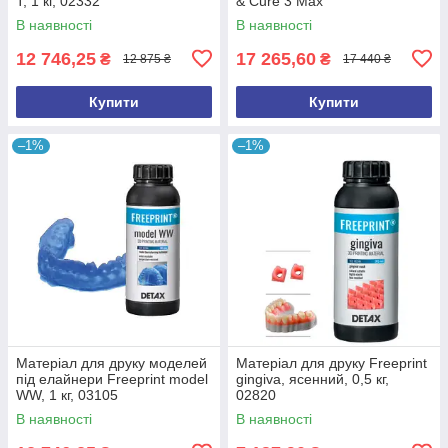
Т, 1 кг, 02332
& Cure 3 Max
В наявності
В наявності
12 746,25
17 265,60
₴
₴
12 875 ₴
17 440 ₴
Купити
Купити
–1%
–1%
Матеріал для друку моделей
Матеріал для друку Freeprint
під елайнери Freeprint model
gingiva, ясенний, 0,5 кг,
WW, 1 кг, 03105
02820
В наявності
В наявності