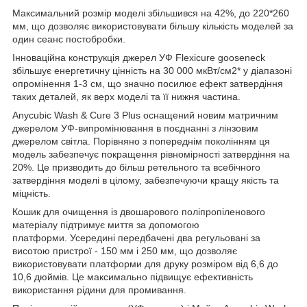
Максимальний розмір моделі збільшився на 42%, до 220*260
мм, що дозволяє використовувати більшу кількість моделей за
один сеанс постобробки.
Інноваційна конструкція джерел УФ Flexicure gooseneck
збільшує енергетичну цінність на 30 000 мкВт/см2* у діапазоні
опромінення 1-3 см, що значно посилює ефект затвердіння
таких деталей, як верх моделі та її нижня частина.
Anycubic Wash & Cure 3 Plus оснащений новим матричним
джерелом УФ-випромінювання в поєднанні з лінзовим
джерелом світла. Порівняно з попереднім поколінням ця
модель забезпечує покращення рівномірності затвердіння на
20%. Це призводить до більш ретельного та всебічного
затвердіння моделі в цілому, забезпечуючи кращу якість та
міцність.
Кошик для очищення із двошарового поліпропіленового
матеріалу підтримує миття за допомогою
платформи. Усередині передбачені два регульовані за
висотою пристрої - 150 мм і 250 мм, що дозволяє
використовувати платформи для друку розміром від 6,6 до
10,6 дюймів. Це максимально підвищує ефективність
використання рідини для промивання.