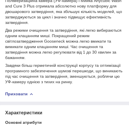
Полімеризаційна камера (УФ-камера) і Мийка Anycubic Wash
and Cure 3 Plus отримала абсолютно нову платформу для
двошарового затвердіння, яка збільшує кількість моделей, що
затверджуються за цикл і значно підвищує ефективність
затвердіння.
Два режими очищення та затвердіння, які легко вибираються
одним клацанням миші. Покращений режим
світлозатвердження Gooseneck можна легко вмикати та
вимикати одним клацанням миші. Час очищення та
затвердіння можна легко регулювати від 1 до 30 хвилин за
бажанням.
Завдяки більш герметичній конструкції корпусу та оптимізації
програмного забезпечення шумові перешкоди, що виникають
під час очищення та затвердіння, зменшуються, роблячи цю
УФ-камеру однією з тихих на ринку.
Приховати
Характеристики
Основні атрибути