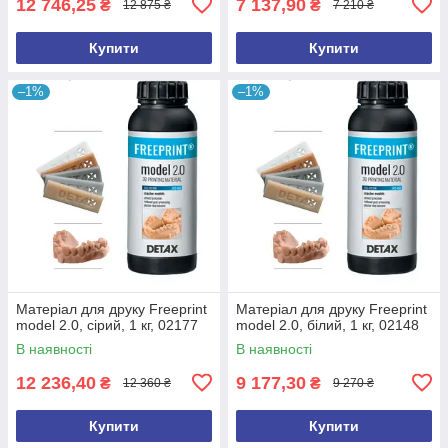
12 746,25
7 137,90
₴
₴
12 875 ₴
7 210 ₴
Купити
Купити
–1%
–1%
Матеріал для друку Freeprint
Матеріал для друку Freeprint
model 2.0, сірий, 1 кг, 02177
model 2.0, білий, 1 кг, 02148
В наявності
В наявності
12 236,40
9 177,30
₴
₴
12 360 ₴
9 270 ₴
Купити
Купити