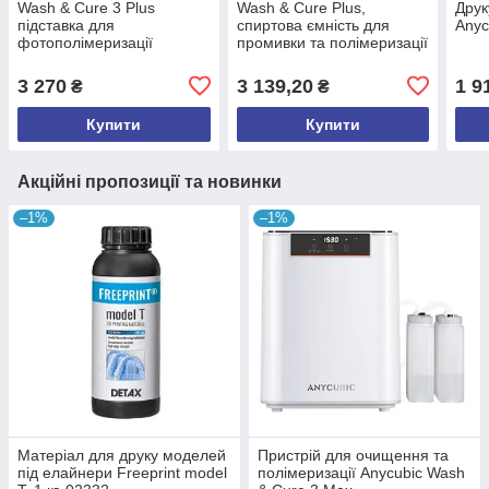
Wash & Cure 3 Plus
Wash & Cure Plus,
Друк
підставка для
спиртова ємність для
Anyc
фотополімеризації
промивки та полімеризації
3 270
3 139,20
1 9
₴
₴
Купити
Купити
Акційні пропозиції та новинки
–1%
–1%
Матеріал для друку моделей
Пристрій для очищення та
під елайнери Freeprint model
полімеризації Anycubic Wash