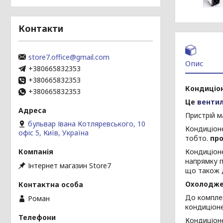
Контакти
store7.office@gmail.com
Опис
+380665832353
+380665832353
Кондиціон
+380665832353
Це
венти
Пристрій 
бульвар Івана Котляревського, 10
Кондиціон
офіс 5, Київ, Україна
тобто.
про
Кондиціон
напрямку п
Інтернет магазин Store7
що також д
Охолодже
До компле
Роман
кондиціоне
Кондиціон