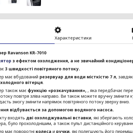
Характеристики
ер Ravanson KR-7010
лятор
з ефектом охолодження, а не звичайний кондиціоне
має
3 швидкості повітряного потоку.
ер має вбудований
резервуар для води місткістю 7 л
, завдя
холодного вітерця
.
ер також має
функцію «розкачування»,
, яка передбачає пере
отоку повітря зліва направо. Ви також можете вручну змінити к
асть змогу змінити напрямок повітряного потоку зверху вниз.
ння відбувається за допомогою водяного насоса.
кту входять
дві охолоджувальні вставки
, які зберігають хо
ра, було прохолоднішим, а також пульт дистанційного керуванн
ер має поворотні
колеса
и
ручки
, які полегшують його переміщ