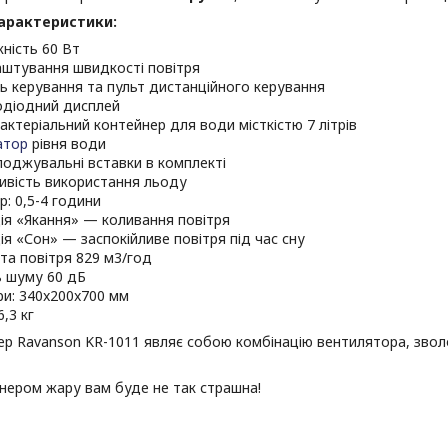
характеристики:
ність 60 Вт
аштування швидкості повітря
ь керування та пульт дистанційного керування
одіодний дисплей
актеріальний контейнер для води місткістю 7 літрів
атор
рівня води
лоджувальні вставки в комплекті
вість використання льоду
р: 0,5-4 години
ія «Якання» — коливання повітря
ія «Сон» — заспокійливе повітря під час сну
та повітря 829 м3/год
ь шуму 60 дБ
ри: 340x200x700 мм
6,3 кг
ер Ravanson KR-1011 являє собою комбінацію вентилятора, зв
нером жару вам буде не так страшна!