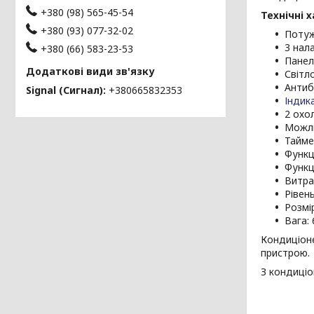
+380 (98) 565-45-54
Технічні 
+380 (93) 077-32-02
Потуж
3 нал
+380 (66) 583-23-53
Панел
Світл
Антиб
Signal (Сигнал)
+380665832353
Індик
2 охо
Можли
Тайме
Функц
Функц
Витра
Рівен
Розмі
Вага: 
Кондиціон
пристрою.
З кондиціо