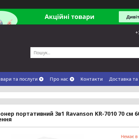
+
вари та послуги
Про нас
Контакти
Доставка та
онер портативний 3в1 Ravanson KR-7010 70 см 6
ення
Немає в