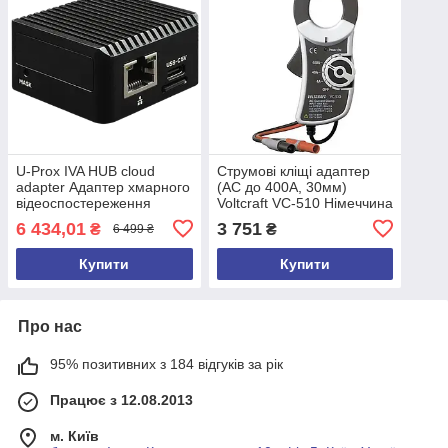
U-Prox IVA HUB cloud
Струмові кліщі адаптер
adapter Адаптер хмарного
(AC до 400А, 30мм)
відеоспостереження
Voltcraft VC-510 Німеччина
6 434,01
3 751
₴
₴
6 499 ₴
Купити
Купити
Про нас
95% позитивних з 184 відгуків за рік
Працює з 12.08.2013
м. Київ