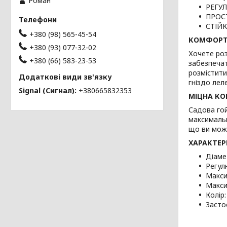
Роман
РЕГУ
ПРОС
СТІЙ
+380 (98) 565-45-54
КОМФОРТ І
+380 (93) 077-32-02
Хочете роз
+380 (66) 583-23-53
забезпечат
розмістити
гніздо лел
Signal (Сигнал)
+380665832353
МІЦНА КО
Садова гой
максимальн
що ви може
ХАРАКТЕР
Діаме
Регул
Макси
Макси
Колір:
Застос