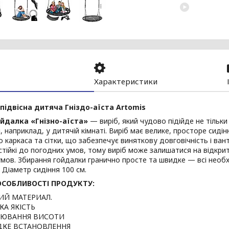
Характеристики
підвісна дитяча Гніздо-аїста Artomis
йдалка «Гнізно-аїста»
— виріб, який чудово підійде не тільки 
, наприклад, у дитячій кімнаті. Виріб має велике, просторе сидін
 каркаса та сітки, що забезпечує виняткову довговічність і ван
стійкі до погодних умов, тому виріб може залишатися на відкрит
мов. Збирання гойдалки гранично просте та швидке — всі необ
 Діаметр сидіння 100 см.
ОСОБЛИВОСТІ ПРОДУКТУ:
ИЙ МАТЕРИАЛ.
КА ЯКІСТЬ
ЛЮВАННЯ ВИСОТИ
КЕ ВСТАНОВЛЕННЯ