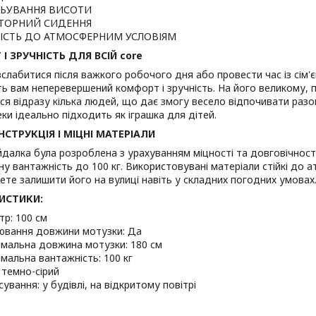
ЛЬУВАННЯ ВИСОТИ
ТОРНИЙ СИДЕННЯ
КІСТЬ ДО АТМОСФЕРНИМ УСЛОВІЯМ
 ЗРУЧНІСТЬ ДЛЯ ВСІЙ core
слабитися після важкого робочого дня або провести час із сім'
ь вам неперевершений комфорт і зручність. На його великому, 
ся відразу кілька людей, що дає змогу весело відпочивати разо
еки ідеально підходить як іграшка для дітей.
НСТРУКЦІЯ І МІЦНІ МАТЕРІАЛИ
далка була розроблена з урахуванням міцності та довговічності
у вантажність до 100 кг. Використовувані матеріали стійкі до а
те залишити його на вулиці навіть у складних погодних умовах
ИСТИКИ:
тр: 100 см
ювання довжини мотузки: Да
мальна довжина мотузки: 180 см
мальна вантажність: 100 кг
 темно-сірий
ування: у будівлі, на відкритому повітрі