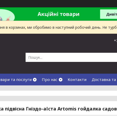
лення в корзинах, ми обробимо в наступний робочий день. Не тур
+
вари та послуги
Про нас
Контакти
Доставка та
а підвісна Гніздо-аїста Artomis гойдалка садова