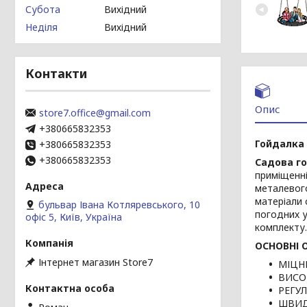
Субота
Вихідний
Неділя
Вихідний
Контакти
Опис
store7.office@gmail.com
+380665832353
Гойдалка 
+380665832353
+380665832353
Садова го
приміщенні
металевого
матеріали 
бульвар Івана Котляревського, 10
погодних у
офіс 5, Київ, Україна
комплекту.
ОСНОВНІ 
Інтернет магазин Store7
МІЦН
ВИСО
РЕГУ
ШВИД