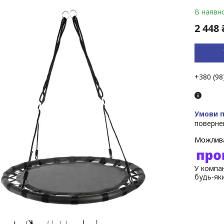
В наявно
2 448 
+380 (98
поверне
У компан
будь-як