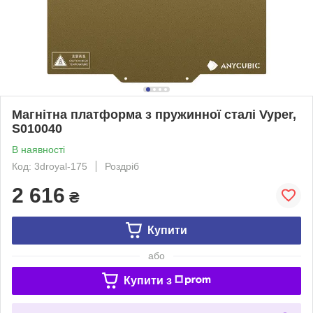
Магнітна платформа з пружинної сталі Vyper,
S010040
В наявності
Код: 3droyal-175
Роздріб
2 616
₴
Купити
або
Купити з