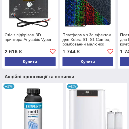
Стіл з підігрівом 3D
Платформа з 3d ефектом
Пла
принтера Anycubic Vyper
для Kobra S1, S1 Combo,
для 
ромбований малюнок
круг
2 616
1 744
1 7
₴
₴
Купити
Купити
Акційні пропозиції та новинки
–1%
–1%