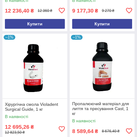
В наявності
В наявності
12 236,40
9 177,30
₴
₴
12 360 ₴
9 270 ₴
Купити
Купити
–1%
–1%
Пропалюючий матеріал для
Хірургічна смола Violadent
лиття та пресування Cast, 1
Surgical Guide, 1 кг
кг
В наявності
В наявності
12 695,26
₴
8 589,64
₴
8 676,40 ₴
12 823,50 ₴