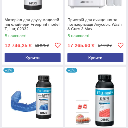
Матеріал для друку моделей
Пристрій для очищення та
під елайнери Freeprint model
полімеризації Anycubic Wash
Т, 1 кг, 02332
& Cure 3 Max
В наявності
В наявності
12 746,25
17 265,60
₴
₴
12 875 ₴
17 440 ₴
Купити
Купити
–1%
–1%