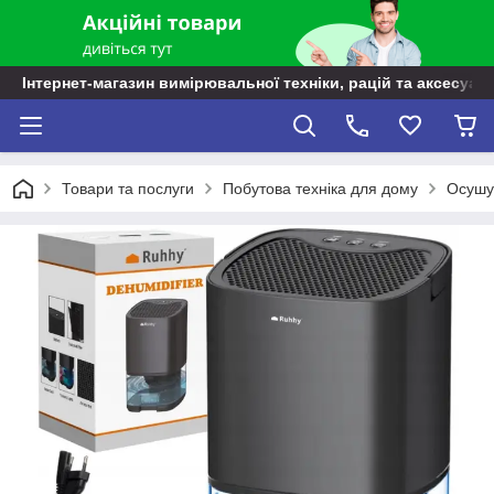
Інтернет-магазин вимірювальної техніки, рацій та аксесуарі
Товари та послуги
Побутова техніка для дому
Осушув