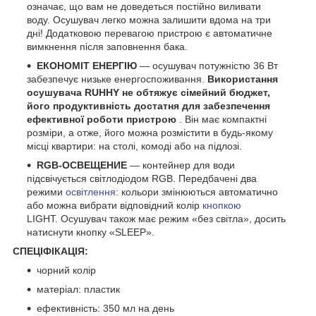
означає, що вам не доведеться постійно виливати
воду. Осушувач легко можна залишити вдома на три
дні! Додатковою перевагою пристрою є автоматичне
вимкнення після заповнення бака.
ЕКОНОМІТ ЕНЕРГІЮ
— осушувач потужністю 36 Вт
забезпечує низьке енергоспоживання.
Використання
осушувача RUHHY не обтяжує сімейний бюджет,
його продуктивність достатня для забезпечення
ефективної роботи пристрою
. Він має компактні
розміри, а отже, його можна розмістити в будь-якому
місці квартири: на столі, комоді або на підлозі.
RGB-ОСВЕЩЕНИЕ
— контейнер для води
підсвічується світлодіодом RGB. Передбачені два
режими
освітлення
: кольори змінюються автоматично
або можна вибрати відповідний колір
кнопкою
LIGHT. Осушувач також має режим «без світла», досить
натиснути кнопку «SLEEP».
СПЕЦІФІКАЦІЯ:
чорний колір
матеріал: пластик
ефективність: 350 мл на день