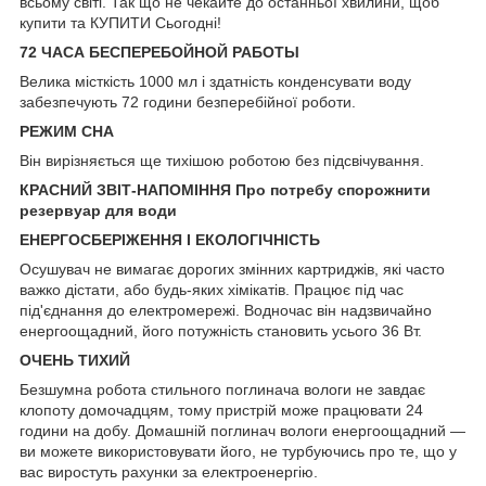
всьому світі. Так що не чекайте до останньої хвилини, щоб
купити та КУПИТИ Сьогодні!
72 ЧАСА БЕСПЕРЕБОЙНОЙ РАБОТЫ
Велика місткість 1000 мл і здатність конденсувати воду
забезпечують 72 години безперебійної роботи.
РЕЖИМ СНА
Він вирізняється ще тихішою роботою без підсвічування.
КРАСНИЙ ЗВІТ-НАПОМІННЯ Про потребу спорожнити
резервуар для води
ЕНЕРГОСБЕРІЖЕННЯ І ЕКОЛОГІЧНІСТЬ
Осушувач не вимагає дорогих змінних картриджів, які часто
важко дістати, або будь-яких хімікатів. Працює під час
під'єднання до електромережі. Водночас він надзвичайно
енергоощадний, його потужність становить усього 36 Вт.
ОЧЕНЬ ТИХИЙ
Безшумна робота стильного поглинача вологи не завдає
клопоту домочадцям, тому пристрій може працювати 24
години на добу. Домашній поглинач вологи енергоощадний —
ви можете використовувати його, не турбуючись про те, що у
вас виростуть рахунки за електроенергію.