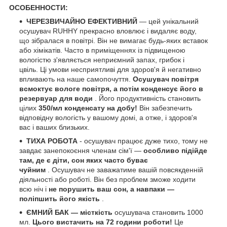
ОСОБЕННОСТИ:
ЧЕРЕЗВИЧАЙНО ЕФЕКТИВНИЙ
— цей унікальний
осушувач RUHHY прекрасно вловлює і видаляє воду,
що зібралася в повітрі. Він не вимагає будь-яких вставок
або хімікатів. Часто в приміщеннях із підвищеною
вологістю з'являється неприємний запах, грибок і
цвіль. Ці умови несприятливі для здоров'я й негативно
впливають на наше самопочуття.
Осушувач повітря
всмоктує вологе повітря, а потім конденсує його в
резервуар для води
. Його продуктивність становить
цілих
350/мл конденсату на добу!
Він забезпечить
відповідну вологість у вашому домі, а отже, і здоров'я
вас і ваших близьких.
ТИХА РОБОТА
- осушувач працює дуже тихо, тому не
завдає занепокоєння членам сім'ї —
особливо підійде
там, де є діти, сон яких часто буває
чуйним
. Осушувач не заважатиме вашій повсякденній
діяльності або роботі. Він без проблем зможе ходити
всю ніч і
не порушить ваш сон, а навпаки —
поліпшить його якість
.
ЄМНИЙ БАК —
місткість
осушувача становить 1000
мл.
Цього вистачить на 72 години роботи!
Це