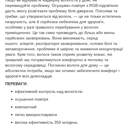
перевищуйте проблему. Осушувач повітря з RGB-підсвіткою
дасть змогу розв'язати проблему біля джерела. Пліснява та
грибки, що утворюються від вологи, — це не тільки естетична
незручність, але й серйозна небезпека для здоров'я,
особливо у разі тривалого перебування у вологих
приміщеннях. Це так само призводить до більш або менш
серйозних захворювань. Вони викликають, серед
іншого: алергія, респіраторні захворювання, головні болі та
запаморочення, проблеми зі шкірою та зниження концентрації
уваги. Крім того, волога також сприяє розвитку комах, які
тривалий час почуватимуться комфортно в теплому та
вологому середовищі. Поглинач вологи для дому — це
абсолютна потреба, якщо ми хочемо забезпечити комфорт і
здоров'я всіх домочадців.
ПЕРЕВАГИ:
ефективний контроль над вологістю
осушення повітря
компактний
легко використовувати
висока ефективність 350 мл/день