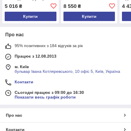
очищення повітря Білий
години
очищ
5 016
8 550
4 4
₴
₴
Купити
Купити
Про нас
95% позитивних з 184 відгуків за рік
Працює з 12.08.2013
м. Київ
бульвар Івана Котляревського, 10 офіс 5, Київ, Україна
Контакти
Сьогодні працює з 09:00 до 16:30
Показати весь графік роботи
Про нас
Контакти