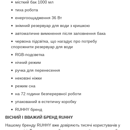
місткий бак 1000 мл
тиха робота
енергоощадження 36 Вт
знімний резервуар для води з кришкою
автоматичне вимкнення після заповнення бака
червона підсвітка, що нагадує про потребу
спорожнити резервуар для води
RGB-подсветка
нічний режим
ручка для перенесення
нековзні ніжки
режим сна
на 72 години безперервної роботи
упакований в естетичну коробку
RUHHY бренд
ВІСНИЙ І ВВАЖИЙ БРЕНД RUHHY
Нашому бренду RUHHY вже довіряють тисячі користувачів у