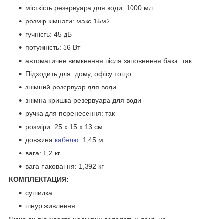
місткість резервуара для води: 1000 мл
розмір кімнати: макс 15м2
гучність: 45 дБ
потужність: 36 Вт
автоматичне вимкнення після заповнення бака: так
Підходить для: дому, офісу тощо.
знімний резервуар для води
знімна кришка резервуара для води
ручка для перенесення: так
розміри: 25 х 15 х 13 см
довжина
кабелю
: 1,45 м
вага: 1,2 кг
вага паковання: 1,392 кг
КОМПЛЕКТАЦИЯ:
сушилка
шнур живлення
Якщо ви відчуваєте надмірну вологість у домі, не