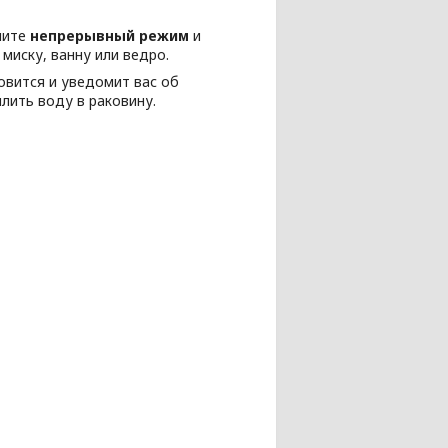
чите
непрерывный режим
и
миску, ванну или ведро.
овится и уведомит вас об
ылить воду в раковину.