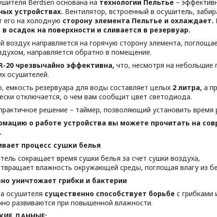
ушителя Berdsen основана на
технологии Пельтье
– эффектив
ных устройствах.
Вентилятор, встроенный в осушитель, забир
т его на холодную
сторону элемента Пельтье и охлаждает.
в осадок на поверхности и сливается в резервуар.
й воздух направляется на горячую сторону элемента, поглощает
здухом, направляется обратно в помещение.
R-20 чрезвычайно эффективна,
что, несмотря на небольшие 
их осушителей.
о, емкость резервуара для воды составляет целых
2 литра,
а пр
ески отключается, о чем вам сообщит цвет светодиода.
практичное решение – таймер, позволяющий установить время р
рмацию о работе устройства вы можете прочитать на со
.
вает процесс сушки белья
тель сокращает время сушки белья за счет сушки воздуха,
твращает влажность окружающей среды, поглощая влагу из бе
но уничтожает грибки и бактерии
а осушителя
существенно способствует борьбе
с грибками 
но развиваются при повышенной влажности.
КИЕ ДАННЫЕ: