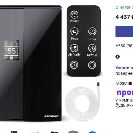
В наявно
4 437 
+380 (98
поверне
У компан
будь-як