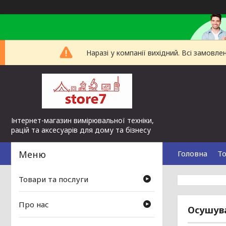
Наразі у компанії вихідний. Всі замов
Інтернет-магазин вимірювальної техніки,
рацій та аксесуарів для дому та бізнесу
Головна
То
Товари та послуги
Про нас
Осушува