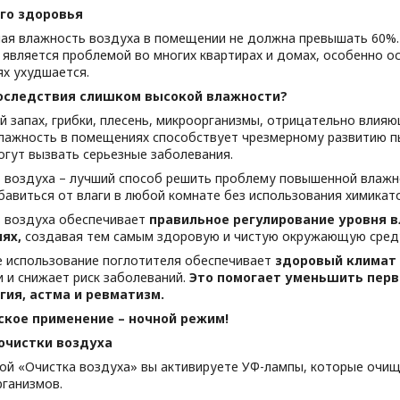
го здоровья
ая влажность воздуха в помещении не должна превышать 60%.
является проблемой во многих квартирах и домах, особенно ос
х ухудшается.
оследствия слишком высокой влажности?
й запах, грибки, плесень, микроорганизмы, отрицательно влия
лажность в помещениях способствует чрезмерному развитию пы
огут вызвать серьезные заболевания.
 воздуха – лучший способ решить проблему повышенной влажно
авиться от влаги в любой комнате без использования химикато
 воздуха обеспечивает
правильное регулирование уровня в
ях,
создавая тем самым здоровую и чистую окружающую среду
е использование поглотителя обеспечивает
здоровый климат 
и и снижает риск заболеваний.
Это помогает уменьшить перв
гия, астма и ревматизм.
ское применение – ночной режим!
очистки воздуха
ой «Очистка воздуха» вы активируете УФ-лампы, которые очищ
ганизмов.