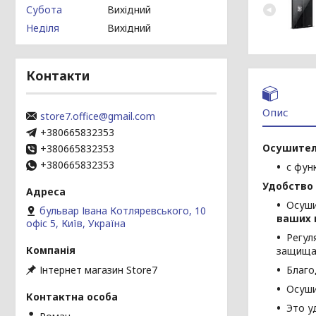
Субота
Вихідний
Неділя
Вихідний
Контакти
Опис
store7.office@gmail.com
+380665832353
Осушител
+380665832353
+380665832353
с фун
Удобство
Осуши
бульвар Івана Котляревського, 10
ваших 
офіс 5, Київ, Україна
Регул
защищае
Інтернет магазин Store7
Благо
Осуши
Это у