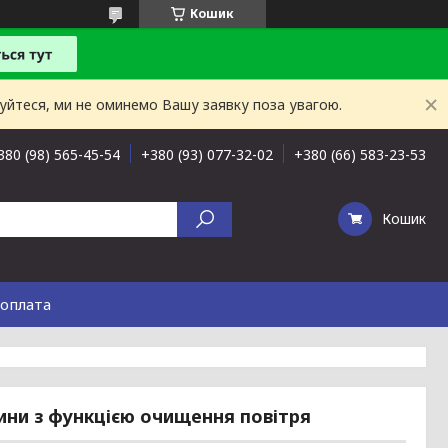
Кошик
буйтеся, ми не оминемо Вашу заявку поза увагою.
380 (98) 565-45-54
+380 (93) 077-32-02
+380 (66) 583-23-53
Кошик
 оплата
дини з функцією очищення повітря