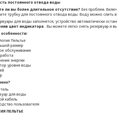
сть постоянного отвода воды
те ли вы более длительное отсутствие?
Без проблем. Вклю
ите трубку для постоянного отвода воды. Воду можно слить в 
ервуары для воды заполнятся, устройство автоматически остан
енив цвет индикатора
. Вы можете легко снять резервуар и в
 особенности:
логия Пельтье
ьшой размер
ое обслуживание
 работа
нение энергии
тор уровня воды
ей
р
чено?
тель
вуар для воды
ой кабель
одство пользователя
ИЯ ПЕЛЬТЬЕ