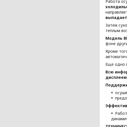
Работа ос
холодиль
направляе
выпадает 
Затем сухо
теплым во
Модель B
фоне друг
Кроме тог
автоматич
Еще одно 
Всю инфо
дисплеем
Поддержи
осуши
предо
Эффектив
Работ
динамич
ТЕХНИЧЕС