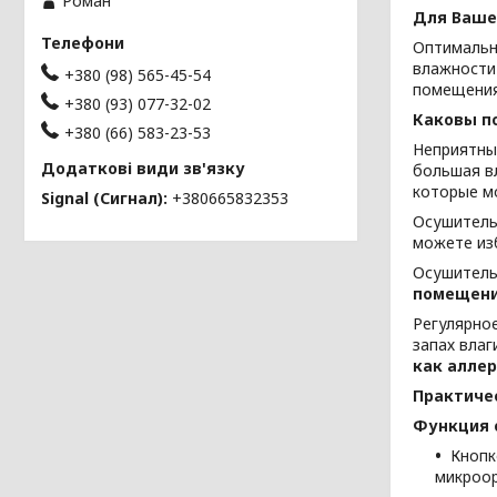
Роман
Для Ваше
Оптимальн
влажности 
+380 (98) 565-45-54
помещения
+380 (93) 077-32-02
Каковы п
+380 (66) 583-23-53
Неприятны
большая в
которые м
Signal (Сигнал)
+380665832353
Осушитель
можете изб
Осушитель
помещени
Регулярно
запах влаг
как аллер
Практиче
Функция 
Кнопк
микроор