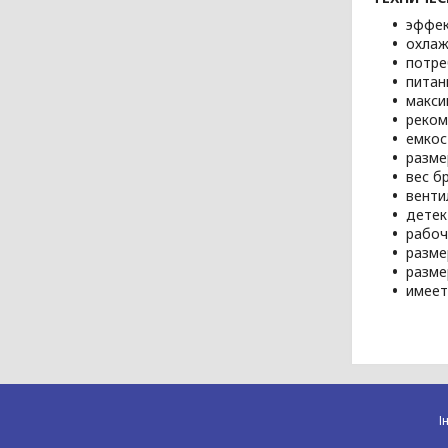
эффек
охлаж
потре
питани
макси
реком
емкос
размер
вес бр
венти
детек
рабоч
разме
разме
имеет