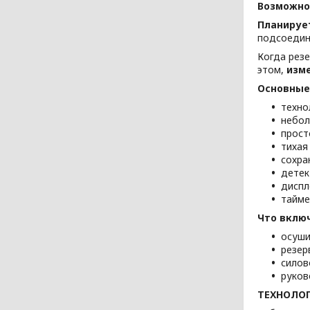
Возможно
Планируе
подсоедин
Когда рез
этом,
изм
Основные
техно
небол
прост
тихая
сохра
детек
диспл
тайме
Что вклю
осуши
резер
силов
руков
ТЕХНОЛОГ