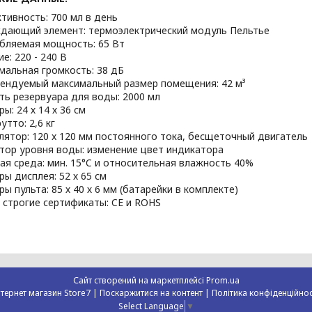
тивность: 700 мл в день
дающий элемент: термоэлектрический модуль Пельтье
бляемая мощность: 65 Вт
е: 220 - 240 В
мальная громкость: 38 дБ
ендуемый максимальный размер помещения: 42 м³
ть резервуара для воды: 2000 мл
ы: 24 х 14 х 36 см
утто: 2,6 кг
лятор: 120 x 120 мм постоянного тока, бесщеточный двигатель
тор уровня воды: изменение цвет индикатора
ая среда: мин. 15°C и относительная влажность 40%
ры дисплея: 52 х 65 см
ры пульта: 85 х 40 х 6 мм (батарейки в комплекте)
 строгие сертификаты: CE и ROHS
Сайт створений на маркетплейсі
Prom.ua
Інтернет магазин Store7 |
Поскаржитися на контент
|
Політика конфіденційнос
Select Language
▼