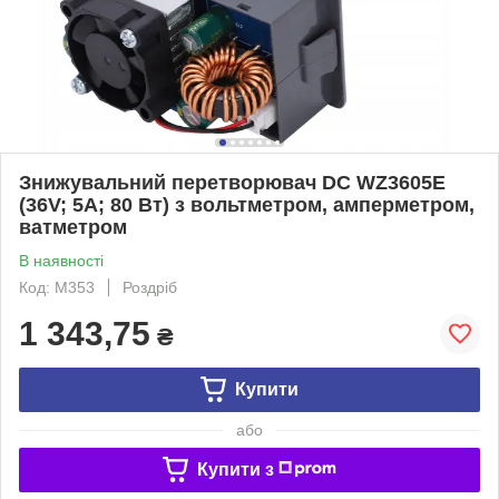
Знижувальний перетворювач DC WZ3605E
(36V; 5A; 80 Вт) з вольтметром, амперметром,
ватметром
В наявності
Код: M353
Роздріб
1 343,75
₴
Купити
або
Купити з