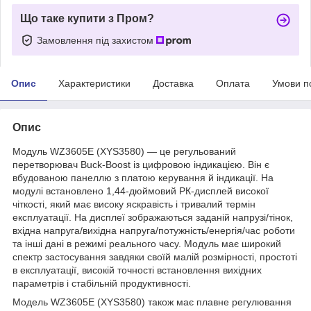
Що таке купити з Пром?
Замовлення під захистом
Опис
Характеристики
Доставка
Оплата
Умови п
Опис
Модуль WZ3605E (XYS3580) — це регульований
перетворювач Buck-Boost із цифровою індикацією. Він є
вбудованою панеллю з платою керування й індикації. На
модулі встановлено 1,44-дюймовий РК-дисплей високої
чіткості, який має високу яскравість і тривалий термін
експлуатації. На дисплеї зображаються заданій напрузі/тінок,
вхідна напруга/вихідна напруга/потужність/енергія/час роботи
та інші дані в режимі реального часу. Модуль має широкий
спектр застосування завдяки своїй малій розмірності, простоті
в експлуатації, високій точності встановлення вихідних
параметрів і стабільній продуктивності.
Модель WZ3605E (XYS3580) також має плавне регулювання