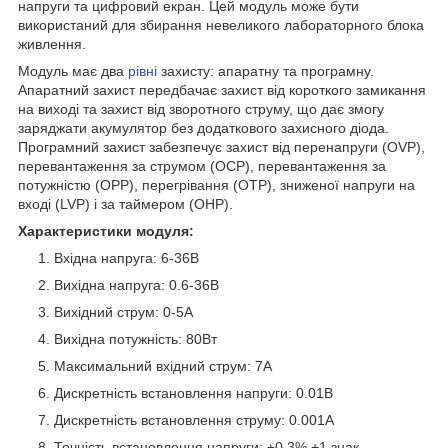
напруги та цифровий екран. Цей модуль може бути
використаний для збирання невеликого лабораторного блока
живлення.
Модуль має два
рівні
захисту: апаратну та програмну.
Апаратний захист передбачає захист від короткого замикання
на виході та захист від зворотного струму, що дає змогу
заряджати акумулятор без додаткового захисного діода.
Програмний захист забезпечує захист від перенапруги (OVP),
перевантаження за струмом (OCP), перевантаження за
потужністю (OPP), перегрівання (OTP), зниженої напруги на
вході (LVP) і за таймером (OHP).
Характеристики модуля:
Вхідна напруга: 6-36В
Вихідна напруга: 0.6-36В
Вихідний струм: 0-5А
Вихідна потужність: 80Вт
Максимальний вхідний струм: 7А
Дискретність встановлення напруги: 0.01В
Дискретність встановлення струму: 0.001А
Точність встановлення напруги: ±0.3% +1 знак