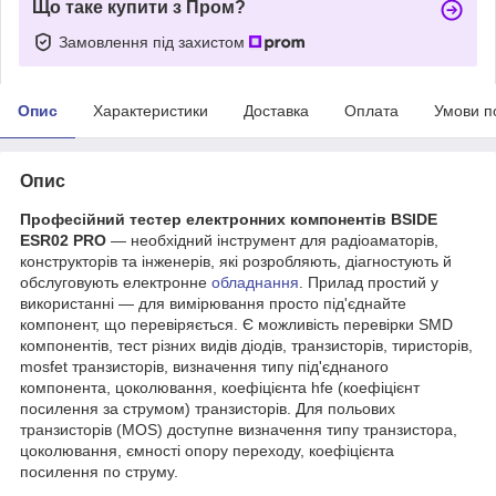
Що таке купити з Пром?
Замовлення під захистом
Опис
Характеристики
Доставка
Оплата
Умови п
Опис
Професійний тестер електронних компонентів BSIDE
ESR02 PRO
— необхідний інструмент для радіоаматорів,
конструкторів та інженерів, які розробляють, діагностують й
обслуговують електронне
обладнання
. Прилад простий у
використанні — для вимірювання просто під'єднайте
компонент, що перевіряється. Є можливість перевірки SMD
компонентів, тест різних видів діодів, транзисторів, тиристорів,
mosfet транзисторів, визначення типу під'єднаного
компонента, цоколювання, коефіцієнта hfe (коефіцієнт
посилення за струмом) транзисторів. Для польових
транзисторів (MOS) доступне визначення типу транзистора,
цоколювання, ємності опору переходу, коефіцієнта
посилення по струму.