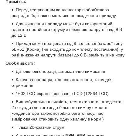
Примітка:
Перед тестуванням конденсаторів обов'язково
розрядіть їх, інакше можливе пошкодження приладу
Для живлення приладу може бути використаний
адаптер постійного струму з вихідною напругою від 9 В
до 12 В
Прилад може працювати від 9 вольтової батареї типу
6LR61 (Крона) (не входить до комплекту постачання), у
разі зниження напруги батареї до 6 В, замініть її на нову
Особливості:
Дві ключові операції, автоматичне вимикання
Ключова операція, тест завантаження, ключ для
отримання
1602 LCD-екран з підсвіткою LCD (12864 LCD)
Випробувальна швидкість, тест активного інгредієнта:
2 секунди (до того ж до більшого виміру ємності
конденсатора також потрібно багато часу, час
вимірювання становить одну хвилину в нормі)
Тільки 20-кратний струм
Автоматичне виявлення
NPN, PNP-іполярні