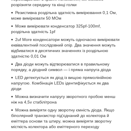
розрізняти середину та кінці голки
Резистивна роздільна здатність вимірювання 0,1 Ом,
може вимірювати 50 МОм
Може вимірювати конденсатор 325pf-100mf,
роздільна здатність 1pf
2uf More конденсатори можуть одночасно вимірювати
еквівалентний послідовний опір. Два значення можуть
відбиватися в десятичних значеннях із роздільною
здатністю 0,01 Ом
Два діоди можуть відтворюватися в правильному
порядку, а діодний символ — і пряма напруга діода
LED детектується як діод із вищою прямолінійною
напругою. Комбінація LEDs ідентифікується як два
діоди
Можна визначити напругу зворотного пробою менш
ніж на 4,5v стабілітрона
Можна виміряти одну зворотну ємність діода. Якщо
біполярний транзистор під'єднаний до колектора й
еміттера основи та штиру, можна виміряти зворотну
місткість колектора або еміттерного переходу