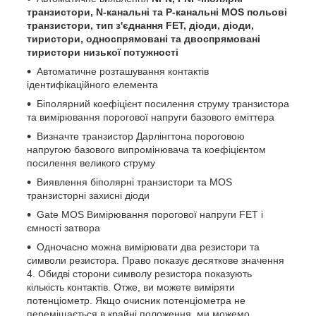
транзистори, N-канальні та P-канальні MOS польові
транзистори, тип з'єднання FET, діоди, діоди,
тиристори, односпрямовані та двоспрямовані
тиристори низької потужності
Автоматичне розташування контактів
ідентифікаційного елемента
Біполярний коефіцієнт посилення струму транзистора
та вимірювання порогової напруги базового еміттера
Визначте транзистор Дарлінгтона пороговою
напругою базового випромінювача та коефіцієнтом
посилення великого струму
Виявлення біполярні транзистори та MOS
транзисторні захисні діоди
Gate MOS Вимірювання порогової напруги FET і
ємності затвора
Одночасно можна вимірювати два резистори та
символи резистора. Право показує десяткове значення
4. Обидві сторони символу резистора показують
кількість контактів. Отже, ви можете виміряти
потенціометр. Якщо очисник потенціометра не
переміщається в крайні положення, ми можемо