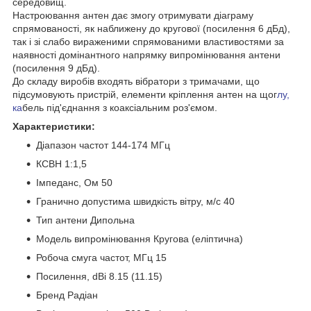
середовищ.
Настроювання антен дає змогу отримувати діаграму
спрямованості, як наближену до кругової (посилення 6 дБд),
так і зі слабо вираженими спрямованими властивостями за
наявності домінантного напрямку випромінювання антени
(посилення 9 дБд).
До складу виробів входять вібратори з тримачами, що
підсумовують пристрій, елементи кріплення антен на щог
лу,
ка
бель під'єднання з коаксіальним роз'ємом.
Характеристики:
Діапазон частот 144-174 МГц
КСВН 1:1,5
Імпеданс, Ом 50
Гранично допустима швидкість вітру, м/с 40
Тип антени Дипольна
Модель випромінювання Кругова (еліптична)
Робоча смуга частот, МГц 15
Посилення, dBi 8.15 (11.15)
Бренд Радіан