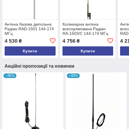
Антена базова дипольна
Колінеарна антена
Анте
Радіан RAD-1501 144-174
всеспрямована Радіан
всес
МГц
RA-1503/C 144-174 МГц
RAD
100 Вт
4 530
4 756
4 2
₴
₴
Купити
Купити
Акційні пропозиції та новинки
–36%
–30%