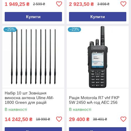
1 949,25
2 923,50
₴
₴
2 599 ₴
3 898 ₴
Купити
Купити
–25%
–23%
Набір 10 шт Зовнішня
виносна антена Uline AM-
Рація Motorola R7 vhf FKP
1800 Green для рацій
5W 2450 мА·год АЕС 256
Motorola
В наявності
В наявності
dp4400/dp4600/dp4800/r7/r7a
vhf/uhf
14 242,50
29 400
₴
₴
18 990 ₴
38 401 ₴