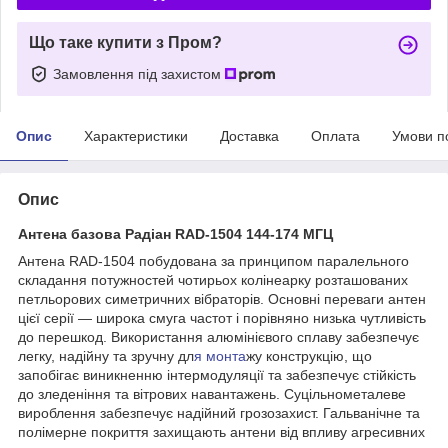
Що таке купити з Пром?
Замовлення під захистом
Опис
Характеристики
Доставка
Оплата
Умови п
Опис
Антена базова Радіан RAD-1504 144-174 МГЦ
Антена RAD-1504 побудована за принципом паралельного
складання потужностей чотирьох колінеарку розташованих
петльорових симетричних вібраторів. Основні переваги антен
цієї серії — широка смуга частот і порівняно низька чутливість
до перешкод. Використання алюмінієвого сплаву забезпечує
легку, надійну та зручну дл
я монта
жу конструкцію, що
запобігає виникненню інтермодуляції та забезпечує стійкість
до зледеніння та вітрових навантажень. Суцільнометалеве
вироблення забезпечує надійний грозозахист. Гальванічне та
полімерне покриття захищають антени від впливу агресивних