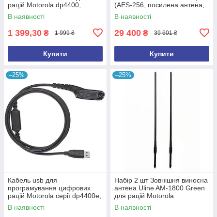
рацій Motorola dp4400,
(AES-256, посилена антена,
dp4800 vhf/uhf для окопів
дод. акумулятор)
В наявності
В наявності
1 399,30
29 400
₴
₴
1 999 ₴
39 601 ₴
Купити
Купити
–25%
–25%
Кабель usb для
Набір 2 шт Зовнішня виносна
програмування цифрових
антена Uline AM-1800 Green
рацій Motorola серії dp4400e,
для рацій Motorola
dp4401e, dp4800e, dp4801e
dp4400/dp4600/dp4800/re/r7
В наявності
В наявності
PMKN4012
vhf/uhf