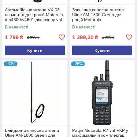
Автомобільнаантена VX-03
Зовнішня виносна антена
на магніті для рацій Motorola
Uline AM-1800 Green для
dm4600e/4601 діапазону vhf
рацій Motorola
(136-174 МГц) кабель 4 м
dp4400,dp4600,dp4800, r7,
В наявності
В наявності
r7a vhf/uhf
1 799
1 399,30
₴
₴
2 800 ₴
1 999 ₴
Купити
Купити
–30%
–26%
Бліндажна виносна антена
Рація Motorola R7 vhf FKP у
Uline AM-1800 Green для
максимальній комплектації