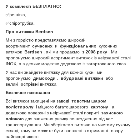
У комплекті БЕЗПЛАТНО:
✅решітка,
✅спіротрубка.
Про витяжки Berdsen
Ми з гордістю представляємо широкий
асортимент
сучасних
и
функціональних
кухонних
витяжок
Berdsen
, які ми продаємо
з 2008 року
. Ми
пропонуємо широкий асортимент витяжок із неіржавкої сталі
INOX, а в деяких моделях додатково із загартованого скла.
У нас ви знайдете витяжку для кожної кухні, ми
пропонуємо
димоходи
,
вбудовані витяжки
або
великі
острівні
витяжки.
Безпечне паковання
Всі витяжки захищені на заводі
товстим шаром
полістиролу
і міцного багатошарового
картону
, а
додатково поверхні з неіржавкої сталі покриті
захисною
плівкою
для зниження ризику пошкодження під час
транспортування. Ми зберігаємо витяжки на чистому сухому
складі, тому ви можете бути впевнені в отриманні товару
найвищої якості.