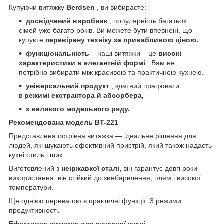
Купуючи витяжку
Berdsen
, ви вибираєте:
досвідчений виробник
, популярність багатьох
сімей уже багато років. Ви можете бути впевнені, що
купуєте
перевірену техніку
за привабливою ціною.
функціональність
– наші витяжки – це
високі
характеристики в елегантній формі
. Вам не
потрібно вибирати між красивою та практичною кухнею.
універсальний продукт
, здатний працювати
в
режимі екстрактора й абсорбера,
з великого
модельного ряду.
Рекомендована модель BT-221
Представлена острівна витяжка — ідеальне рішення для
людей, які шукають ефективний пристрій, який також надасть
кухні стиль і шик.
Виготовлений з
неіржавкої сталі,
він гарантує довгі роки
використання: він стійкий до знебарвлення, плям і високої
температури.
Ще однією перевагою є практичні функції: 3 режими
продуктивності.
Ефективна витяжка для сучасної кухні