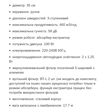
діаметр: 35 см
керування: ручне
діапазон швидкостей: 3-ступеневий
максимальна продуктивність: 460 м3/год
максимальна гучність: 58 дБ
режим роботи: абсорбер-екстрактор
потужність двигуна: 100 Вт
електроживлення: 220-240В 50Гц
енергоощадження світлодіодне освітлення: 2 x 1,25
Вт
жироуловлювальний фільтр посилений 5-шаровий з
алюмінію
вугільний фільтр: BT-L 2 шт. (не входить до комплекту,
доступний на інших наших аукціонах) потрібно тільки в
режимі абсорбера, функція екстрактора працює без
потреби використання фільтрів
виготовлення: сталевий корпус
вага капюшона з ламбрекеном: 17,7 кг