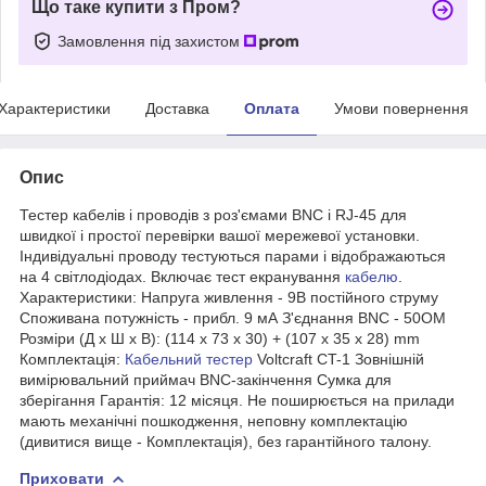
Що таке купити з Пром?
Замовлення під захистом
Характеристики
Доставка
Оплата
Умови повернення
Опис
Тестер кабелів і проводів з роз'ємами BNC і RJ-45 для
швидкої і простої перевірки вашої мережевої установки.
Індивідуальні проводу тестуються парами і відображаються
на 4 світлодіодах. Включає тест екранування
кабелю
.
Характеристики: Напруга живлення - 9В постійного струму
Споживана потужність - прибл. 9 мА З'єднання BNC - 50ОМ
Розміри (Д х Ш х В): (114 x 73 x 30) + (107 x 35 x 28) mm
Комплектація:
Кабельний тестер
Voltcraft CT-1 Зовнішній
вимірювальний приймач BNC-закінчення Сумка для
зберігання Гарантія: 12 місяця. Не поширюється на прилади
мають механічні пошкодження, неповну комплектацію
(дивитися вище - Комплектація), без гарантійного талону.
Приховати