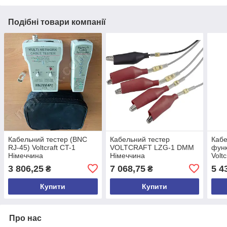
Подібні товари компанії
Кабельний тестер (BNC
Кабельний тестер
Кабе
RJ-45) Voltcraft CT-1
VOLTCRAFT LZG-1 DMM
функ
Німеччина
Німеччина
Volt
3 806,25
7 068,75
5 4
₴
₴
Купити
Купити
Про нас