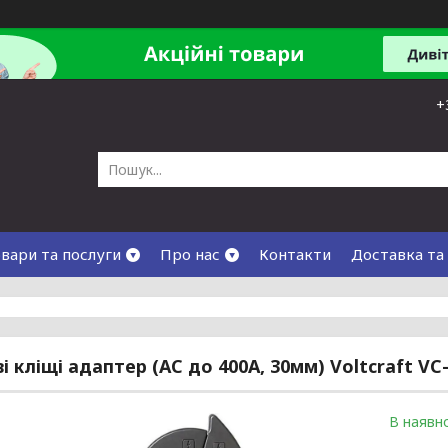
+
вари та послуги
Про нас
Контакти
Доставка та
і кліщі адаптер (AC до 400А, 30мм) Voltcraft VC
В наявно