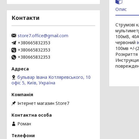
Опис
Контакти
Струмові к
мультиметр
store7.office@gmail.com
100мВ, 40A
червоний
+380665832353
100мв +/-(2
+380665832353
Розкриття 
+380665832353
Инструкци
поврежден
бульвар Івана Котляревського, 10
офіс 5, Київ, Україна
Інтернет магазин Store7
Роман