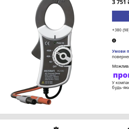
3 751 
+380 (98
поверне
У компан
будь-як