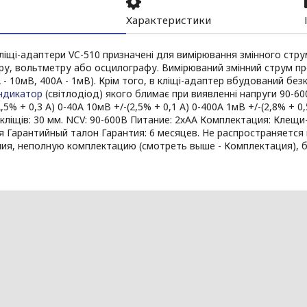
Характеристики
ліщі-адаптери VC-510 призначені для вимірювання змінного стр
у, вольтметру або осцилографу. Вимірюваний змінний струм про
 - 10мВ, 400A - 1мВ). Крім того, в кліщі-адаптер вбудований бе
індикатор
(світлодіод) якого блимає при виявленні напруги 90-60
,5% + 0,3 A) 0-40A 10мВ +/-(2,5% + 0,1 A) 0-400A 1мВ +/-(2,8% + 0,5
кліщів: 30 мм. NCV: 90-600В Питание: 2хАА Комплектация: Клещи-
я Гарантийный талон Гарантия: 6 месяцев. Не распространяетс
ия, неполную комплектацию (смотреть выше - Комплектация), б