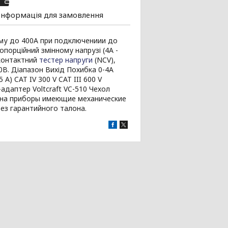
Інформація для замовлення
уму до 400А при подключениии до
порційний змінному напрузі (4A -
зконтактний
тестер напруги
(NCV),
0В. Діапазон Вихід Похибка 0-4A
 A) CAT IV 300 V CAT III 600 V
адаптер Voltcraft VC-510 Чехол
я на приборы имеющие механические
ез гарантийного талона.