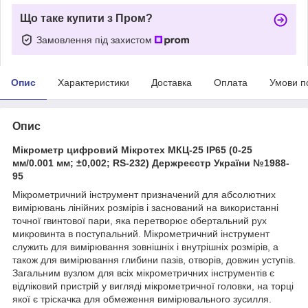
Що таке купити з Пром?
Замовлення під захистом
Опис
Характеристики
Доставка
Оплата
Умови п
Опис
Мікрометр цифровий Мікротех МКЦ-25 IP65 (0-25
мм/0.001 мм; ±0,002; RS-232) Держреєстр України №1988-
95
Мікрометричний інструмент призначений для абсолютних
вимірювань лінійних розмірів і заснований на використанні
точної гвинтової пари, яка перетворює обертальний рух
микровинта в поступальний. Мікрометричний інструмент
служить для вимірювання зовнішніх і внутрішніх розмірів, а
також для вимірювання глибини пазів, отворів, довжин уступів.
Загальним вузлом для всіх мікрометричних інструментів є
відліковий пристрій у вигляді мікрометричної головки, на торці
якої є тріскачка для обмеження вимірювального зусилля.