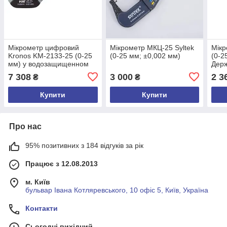
Мікрометр цифровий
Мікрометр МКЦ-25 Syltek
Мікр
Kronos KM-2133-25 (0-25
(0-25 мм; ±0,002 мм)
(0-2
мм) у водозащищенном
Держ
металевому корпусі IP 65
У198
7 308
3 000
2 3
₴
₴
(mdr_0573)
Купити
Купити
Про нас
95% позитивних з 184 відгуків за рік
Працює з 12.08.2013
м. Київ
бульвар Івана Котляревського, 10 офіс 5, Київ, Україна
Контакти
Сьогодні вихідний