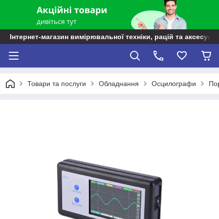
Інтернет-магазин вимірювальної техніки, рацій та аксесуарі
Товари та послуги
Обладнання
Осцилографи
По