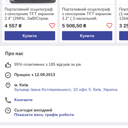
Портативний осцилограф
Портативний осцилограф
Порт
з сенсорним TFT екраном
з сенсорним TFT екраном
(1-к
2.4" (2MHz, 2мВ/Справ,
3.2" ( 2-канальний,
12bi
5Msp, 1 канал.) JYETECH
200KHz, 12bit АЦП) D602
(DS
4 557
5 508,50
3 2
₴
₴
DSO112A
+ комплект щупів
Купити
Купити
Про нас
95% позитивних з 185 відгуків за рік
Працює з 12.08.2013
м. Київ
бульвар Івана Котляревського, 10 офіс 5, Київ, Україна
Контакти
Сьогодні вихідний
Показати весь графік роботи