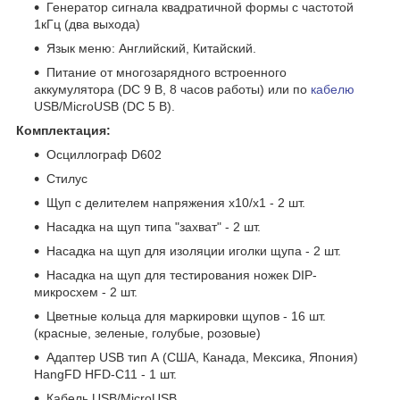
Генератор сигнала квадратичной формы с частотой
1кГц (два выхода)
Язык меню: Английский, Китайский.
Питание от многозарядного встроенного
аккумулятора (DC 9 В, 8 часов работы) или по
кабелю
USB/MicroUSB (DC 5 В).
Комплектация:
Осциллограф D602
Стилус
Щуп с делителем напряжения x10/x1 - 2 шт.
Насадка на щуп типа "захват" - 2 шт.
Насадка на щуп для изоляции иголки щупа - 2 шт.
Насадка на щуп для тестирования ножек DIP-
микросхем - 2 шт.
Цветные кольца для маркировки щупов - 16 шт.
(красные, зеленые, голубые, розовые)
Адаптер USB тип А (США, Канада, Мексика, Япония)
HangFD HFD-C11 - 1 шт.
Кабель USB/MicroUSB