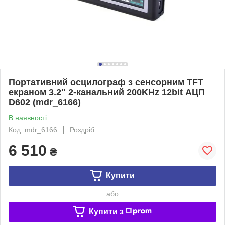
Портативний осцилограф з сенсорним TFT
екраном 3.2" 2-канальний 200KHz 12bit АЦП
D602 (mdr_6166)
В наявності
Код: mdr_6166
Роздріб
6 510
₴
Купити
або
Купити з