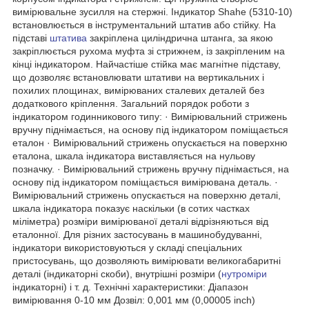
вимірювальне зусилля на стержні. Індикатор Shahe (5310-10)
встановлюється в інструментальний штатив або стійку. На
підставі
штатива
закріплена циліндрична штанга, за якою
закріплюється рухома муфта зі стрижнем, із закріпленим на
кінці індикатором. Найчастіше стійка має магнітне підставу,
що дозволяє встановлювати штативи на вертикальних і
похилих площинах, вимірюваних сталевих деталей без
додаткового кріплення. Загальний порядок роботи з
індикатором годинникового типу: · Вимірювальний стрижень
вручну піднімається, на основу під індикатором поміщається
еталон · Вимірювальний стрижень опускається на поверхню
еталона, шкала індикатора виставляється на нульову
позначку. · Вимірювальний стрижень вручну піднімається, на
основу під індикатором поміщається вимірювана деталь. ·
Вимірювальний стрижень опускається на поверхню деталі,
шкала індикатора показує наскільки (в сотих частках
міліметра) розміри вимірюваної деталі відрізняються від
еталонної. Для різних застосувань в машинобудуванні,
індикатори використовуються у складі спеціальних
пристосувань, що дозволяють вимірювати великогабаритні
деталі (індикаторні скоби), внутрішні розміри (
нутроміри
індикаторні) і т. д. Технічні характеристики: Діапазон
вимірювання 0-10 мм Дозвіл: 0,001 мм (0,00005 inch)