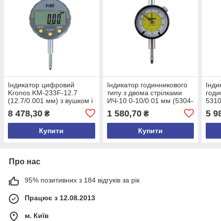
Індикатор цифровий
Індикатор годинникового
Інди
Kronos KM-233F-12.7
типу з двома стрілками
годи
(12.7/0.001 мм) з вушком і
ИЧ-10 0-10/0.01 мм (5304-
5310
з сертифікатом про
10) без вушка Shahe
без 
8 478,30
1 580,70
5 9
₴
₴
калібрування (mdr_2763)
(mdr_2446)
Купити
Купити
Про нас
95% позитивних з 184 відгуків за рік
Працює з 12.08.2013
м. Київ