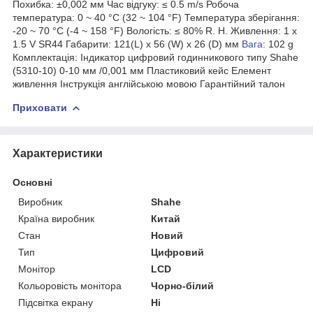
Похибка: ±0,002 мм Час відгуку: ≤ 0.5 m/s Робоча
температура: 0 ~ 40 °C (32 ~ 104 °F) Температура зберігання:
-20 ~ 70 °C (-4 ~ 158 °F) Вологість: ≤ 80% R. H. Живлення: 1 x
1.5 V SR44 Габарити: 121(L) x 56 (W) x 26 (D) мм
Вага
: 102 g
Комплектація: Індикатор цифровий годинникового типу Shahe
(5310-10) 0-10 мм /0,001 мм Пластиковий кейс Елемент
живлення Інструкція англійською мовою Гарантійний талон
Приховати
Характеристики
Основні
Виробник
Shahe
Країна виробник
Китай
Стан
Новий
Тип
Цифровий
Монітор
LCD
Кольоровість монітора
Чорно-білий
Підсвітка екрану
Ні