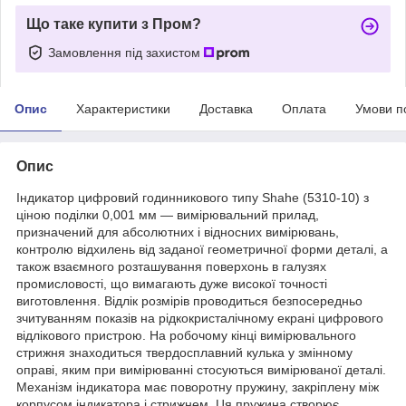
Що таке купити з Пром?
Замовлення під захистом
Опис
Характеристики
Доставка
Оплата
Умови п
Опис
Індикатор цифровий годинникового типу Shahe (5310-10) з
ціною поділки 0,001 мм — вимірювальний прилад,
призначений для абсолютних і відносних вимірювань,
контролю відхилень від заданої геометричної форми деталі, а
також взаємного розташування поверхонь в галузях
промисловості, що вимагають дуже високої точності
виготовлення. Відлік розмірів проводиться безпосередньо
зчитуванням показів на рідкокристалічному екрані цифрового
відлікового пристрою. На робочому кінці вимірювального
стрижня знаходиться твердосплавний кулька у змінному
оправі, яким при вимірюванні стосуються вимірюваної деталі.
Механізм індикатора має поворотну пружину, закріплену між
корпусом індикатора і стрижнем. Ця пружина створює